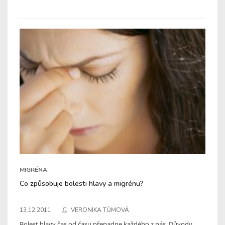
MIGRÉNA
Co způsobuje bolesti hlavy a migrénu?
13.12.2011
VERONIKA TŮMOVÁ
Bolest hlavy čas od času přepadne každého z nás. Důvody