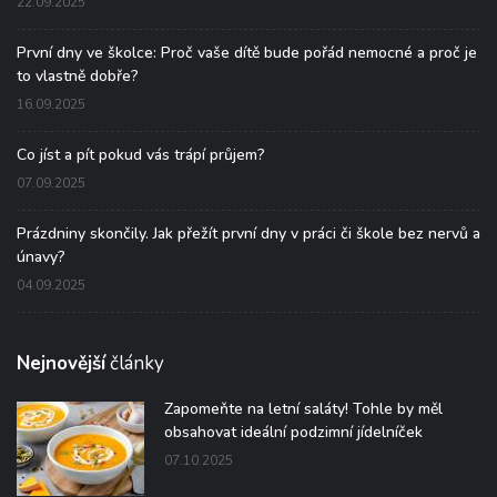
22.09.2025
První dny ve školce: Proč vaše dítě bude pořád nemocné a proč je
to vlastně dobře?
16.09.2025
Co jíst a pít pokud vás trápí průjem?
07.09.2025
Prázdniny skončily. Jak přežít první dny v práci či škole bez nervů a
únavy?
04.09.2025
Nejnovější
články
Zapomeňte na letní saláty! Tohle by měl
obsahovat ideální podzimní jídelníček
07.10.2025