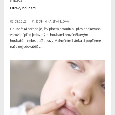
OTRAVA
Otravy houbami
05.08.2012
DOMINIKA ŠKAMLOVÁ
Houbařská sezona je již v plném proudu a i přes opakovaná
varování před jedovatými houbami hrozí některým
houbařům nebezpečí otravy. V dnešním článku si popíšeme
naše nejjedovatějš ...