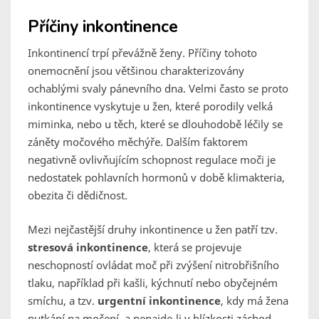
Příčiny inkontinence
Inkontinencí trpí převážně ženy. Příčiny tohoto
onemocnění jsou většinou charakterizovány
ochablými svaly pánevního dna. Velmi často se proto
inkontinence vyskytuje u žen, které porodily velká
miminka, nebo u těch, které se dlouhodobě léčily se
záněty močového měchýře. Dalším faktorem
negativně ovlivňujícím schopnost regulace moči je
nedostatek pohlavních hormonů v době klimakteria,
obezita či dědičnost.
Mezi nejčastější druhy inkontinence u žen patří tzv.
stresová inkontinence
, která se projevuje
neschopností ovládat moč při zvýšení nitrobřišního
tlaku, například při kašli, kýchnutí nebo obyčejném
smíchu, a tzv.
urgentní inkontinence
, kdy má žena
nutkání na močení, a nenajde-li v blízkosti záchod,