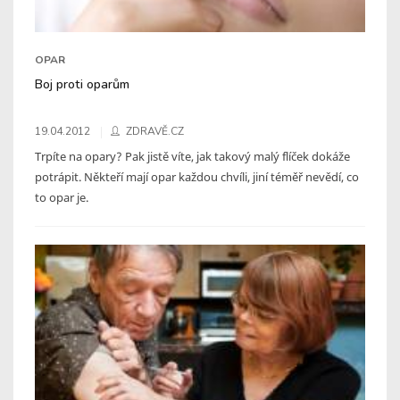
OPAR
Boj proti oparům
19.04.2012
ZDRAVĚ.CZ
Trpíte na opary? Pak jistě víte, jak takový malý flíček dokáže
potrápit. Někteří mají opar každou chvíli, jiní téměř nevědí, co
to opar je.