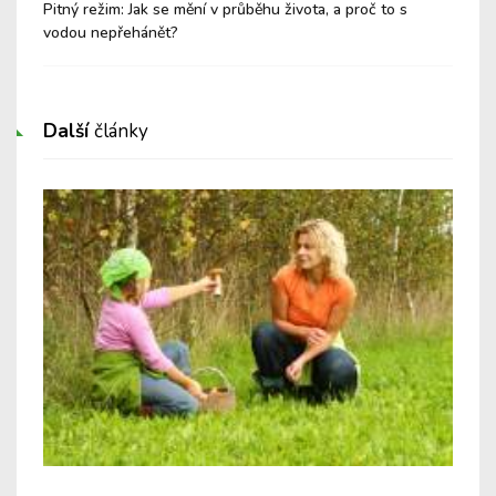
Pitný režim: Jak se mění v průběhu života, a proč to s
Pla
vodou nepřehánět?
tec
Další
články