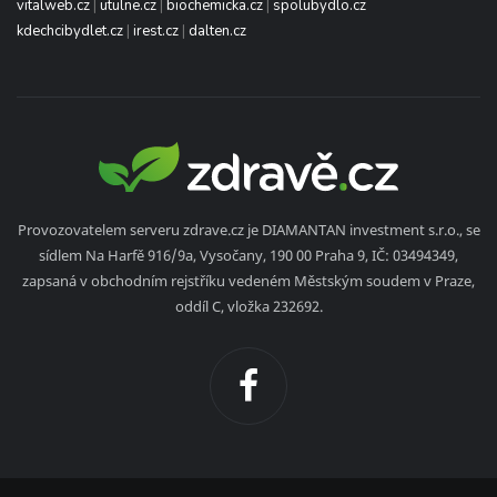
vitalweb.cz
|
utulne.cz
|
biochemicka.cz
|
spolubydlo.cz
kdechcibydlet.cz
|
irest.cz
|
dalten.cz
Provozovatelem serveru zdrave.cz je DIAMANTAN investment s.r.o., se
sídlem Na Harfě 916/9a, Vysočany, 190 00 Praha 9, IČ: 03494349,
zapsaná v obchodním rejstříku vedeném Městským soudem v Praze,
oddíl C, vložka 232692.