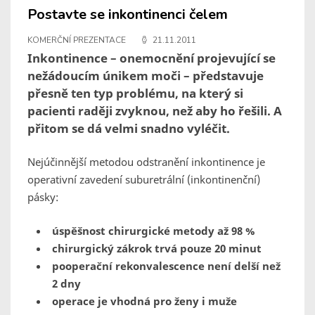
Postavte se inkontinenci čelem
KOMERČNÍ PREZENTACE
21.11.2011
Inkontinence – onemocnění projevující se
nežádoucím únikem moči – představuje
přesně ten typ problému, na který si
pacienti raději zvyknou, než aby ho řešili. A
přitom se dá velmi snadno vyléčit.
Nejúčinnější metodou odstranění inkontinence je
operativní zavedení suburetrální (inkontinenční)
pásky:
úspěšnost chirurgické metody až 98 %
chirurgický zákrok trvá pouze 20 minut
pooperační rekonvalescence není delší než
2 dny
operace je vhodná pro ženy i muže