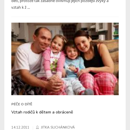
dětí, protože tak zásadně ovlivňují jejich pozdější zvyky a
vztah k ž ...
PÉČE O DÍTĚ
Vztah rodičů k dětem a obráceně
14.12.2011
JITKA SUCHÁNKOVÁ