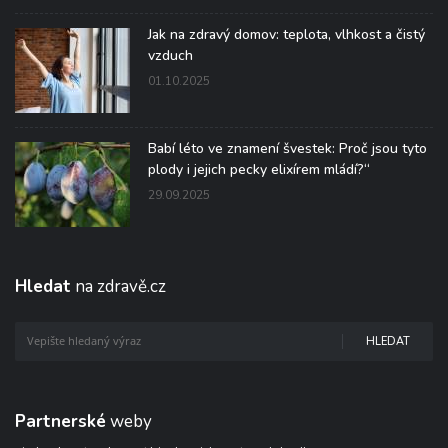
Jak na zdravý domov: teplota, vlhkost a čistý
vzduch
01.10.2025
Babí léto ve znamení švestek: Proč jsou tyto
plody i jejich pecky elixírem mládí?“
29.09.2025
Hledat
na zdravě.cz
HLEDAT
Partnerské
weby