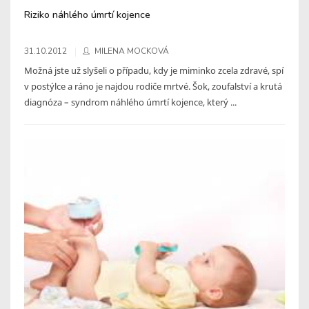
Riziko náhlého úmrtí kojence
31.10.2012
MILENA MOCKOVÁ
Možná jste už slyšeli o případu, kdy je miminko zcela zdravé, spí
v postýlce a ráno je najdou rodiče mrtvé. Šok, zoufalství a krutá
diagnóza – syndrom náhlého úmrtí kojence, který ...