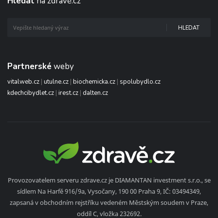
Hledat
na zdravě.cz
HLEDAT
Partnerské
weby
vitalweb.cz
|
utulne.cz
|
biochemicka.cz
|
spolubydlo.cz
kdechcibydlet.cz
|
irest.cz
|
dalten.cz
Provozovatelem serveru zdrave.cz je DIAMANTAN investment s.r.o., se
sídlem Na Harfě 916/9a, Vysočany, 190 00 Praha 9, IČ: 03494349,
zapsaná v obchodním rejstříku vedeném Městským soudem v Praze,
oddíl C, vložka 232692.