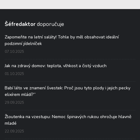
Šéfredaktor
doporučuje
Zapomeňte na letní saláty! Tohle by měl obsahovat ideální
podzimní jídelníček
07.10.2025
Jak na zdravý domov: teplota, vlhkost a čistý vzduch
01.10.2025
Babí léto ve znamení švestek: Proč jsou tyto plody i jejich pecky
elixírem mládí?“
29.09.2025
Žloutenka na vzestupu: Nemoc špinavých rukou ohrožuje hlavně
mladé
22.09.2025