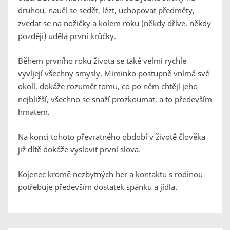
druhou, naučí se sedět, lézt, uchopovat předměty,
zvedat se na nožičky a kolem roku (někdy dříve, někdy
později) udělá první krůčky.
Během prvního roku života se také velmi rychle
vyvíjejí všechny smysly. Miminko postupně vnímá své
okolí, dokáže rozumět tomu, co po něm chtějí jeho
nejbližší, všechno se snaží prozkoumat, a to především
hmatem.
Na konci tohoto převratného období v životě člověka
již dítě dokáže vyslovit první slova.
Kojenec kromě nezbytných her a kontaktu s rodinou
potřebuje především dostatek spánku a jídla.