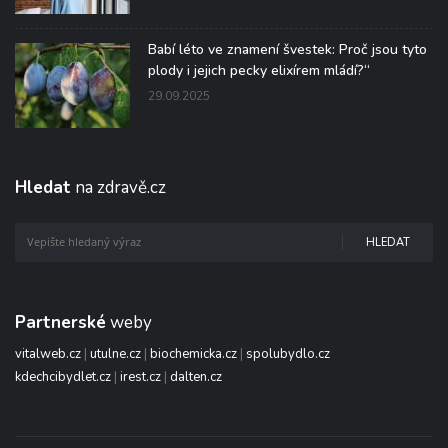
Babí léto ve znamení švestek: Proč jsou tyto
plody i jejich pecky elixírem mládí?“
29.09.2025
Hledat
na zdravě.cz
HLEDAT
Partnerské
weby
vitalweb.cz
|
utulne.cz
|
biochemicka.cz
|
spolubydlo.cz
kdechcibydlet.cz
|
irest.cz
|
dalten.cz