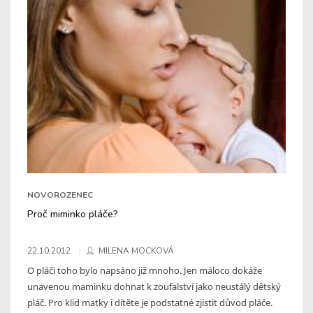
NOVOROZENEC
Proč miminko pláče?
22.10.2012
MILENA MOCKOVÁ
O pláči toho bylo napsáno již mnoho. Jen máloco dokáže
unavenou maminku dohnat k zoufalství jako neustálý dětský
pláč. Pro klid matky i dítěte je podstatné zjistit důvod pláče.