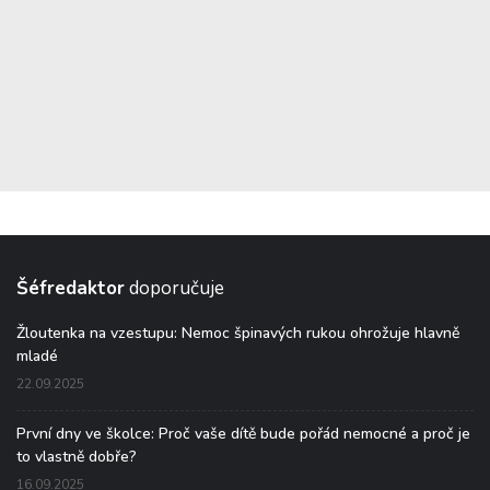
Šéfredaktor
doporučuje
Žloutenka na vzestupu: Nemoc špinavých rukou ohrožuje hlavně
mladé
22.09.2025
První dny ve školce: Proč vaše dítě bude pořád nemocné a proč je
to vlastně dobře?
16.09.2025