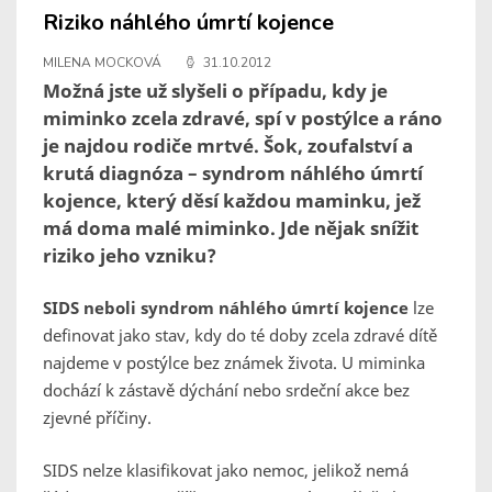
Riziko náhlého úmrtí kojence
MILENA MOCKOVÁ
31.10.2012
Možná jste už slyšeli o případu, kdy je
miminko zcela zdravé, spí v postýlce a ráno
je najdou rodiče mrtvé. Šok, zoufalství a
krutá diagnóza – syndrom náhlého úmrtí
kojence, který děsí každou maminku, jež
má doma malé miminko. Jde nějak snížit
riziko jeho vzniku?
SIDS neboli syndrom náhlého úmrtí kojence
lze
definovat jako stav, kdy do té doby zcela zdravé dítě
najdeme v postýlce bez známek života. U miminka
dochází k zástavě dýchání nebo srdeční akce bez
zjevné příčiny.
SIDS nelze klasifikovat jako nemoc, jelikož nemá