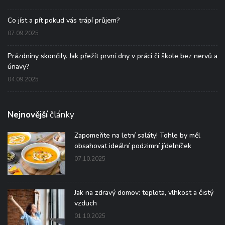
Co jíst a pít pokud vás trápí průjem?
07.09.2025
Prázdniny skončily. Jak přežít první dny v práci či škole bez nervů a
únavy?
04.09.2025
Nejnovější
články
Zapomeňte na letní saláty! Tohle by měl
obsahovat ideální podzimní jídelníček
07.10.2025
Jak na zdravý domov: teplota, vlhkost a čistý
vzduch
01.10.2025