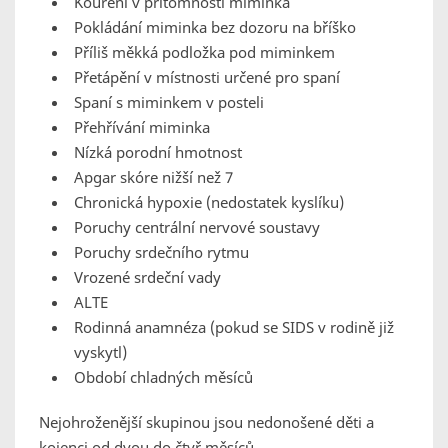
Kouření v přítomnosti miminka
Pokládání miminka bez dozoru na bříško
Příliš měkká podložka pod miminkem
Přetápění v místnosti určené pro spaní
Spaní s miminkem v posteli
Přehřívání miminka
Nízká porodní hmotnost
Apgar skóre nižší než 7
Chronická hypoxie (nedostatek kyslíku)
Poruchy centrální nervové soustavy
Poruchy srdečního rytmu
Vrozené srdeční vady
ALTE
Rodinná anamnéza (pokud se SIDS v rodině již
vyskytl)
Období chladných měsíců
Nejohroženější skupinou jsou nedonošené děti a
kojenci od dvou do čtyř měsíců.