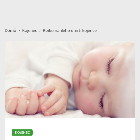
Domů
Kojenec
Riziko náhlého úmrtí kojence
KOJENEC