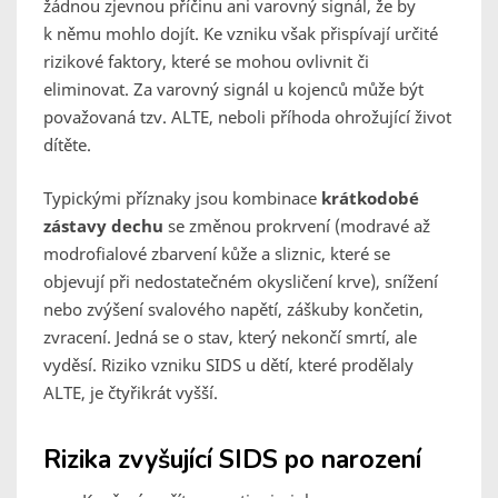
žádnou zjevnou příčinu ani varovný signál, že by
k němu mohlo dojít. Ke vzniku však přispívají určité
rizikové faktory, které se mohou ovlivnit či
eliminovat. Za varovný signál u kojenců může být
považovaná tzv. ALTE, neboli příhoda ohrožující život
dítěte.
Typickými příznaky jsou kombinace
krátkodobé
zástavy dechu
se změnou prokrvení (modravé až
modrofialové zbarvení kůže a sliznic, které se
objevují při nedostatečném okysličení krve), snížení
nebo zvýšení svalového napětí, záškuby končetin,
zvracení. Jedná se o stav, který nekončí smrtí, ale
vyděsí. Riziko vzniku SIDS u dětí, které prodělaly
ALTE, je čtyřikrát vyšší.
Rizika zvyšující SIDS po narození