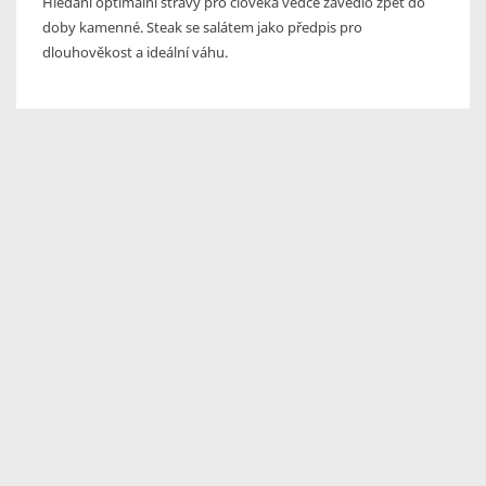
Hledání optimální stravy pro člověka vědce zavedlo zpět do
doby kamenné. Steak se salátem jako předpis pro
dlouhověkost a ideální váhu.