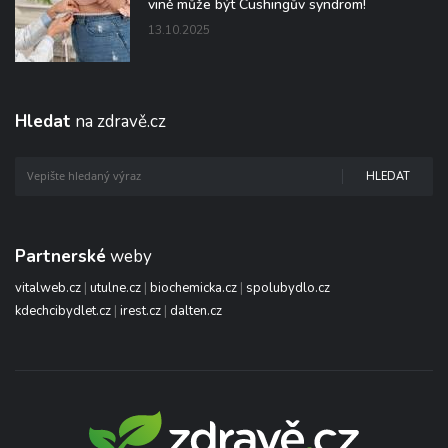
vině může být Cushingův syndrom!
13.10.2025
Hledat
na zdravě.cz
HLEDAT
Partnerské
weby
vitalweb.cz
|
utulne.cz
|
biochemicka.cz
|
spolubydlo.cz
kdechcibydlet.cz
|
irest.cz
|
dalten.cz