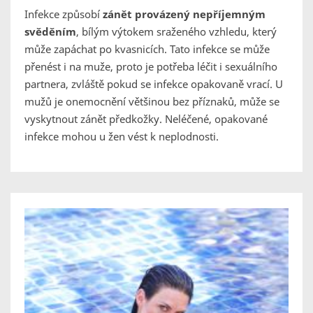
Infekce způsobí
zánět provázený nepříjemným
svěděním
, bílým výtokem sraženého vzhledu, který
může zapáchat po kvasnicích. Tato infekce se může
přenést i na muže, proto je potřeba léčit i sexuálního
partnera, zvláště pokud se infekce opakovaně vrací. U
mužů je onemocnění většinou bez příznaků, může se
vyskytnout zánět předkožky. Neléčené, opakované
infekce mohou u žen vést k neplodnosti.