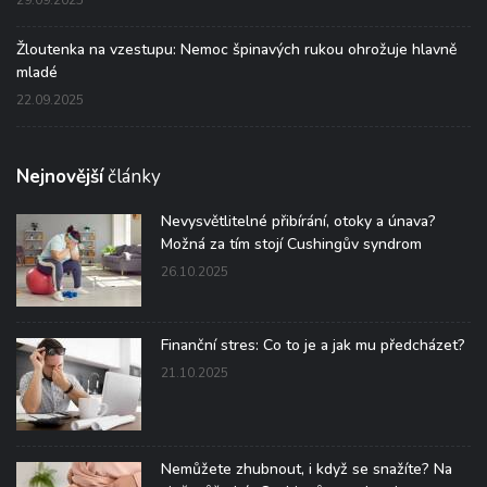
Žloutenka na vzestupu: Nemoc špinavých rukou ohrožuje hlavně
mladé
22.09.2025
Nejnovější
články
Nevysvětlitelné přibírání, otoky a únava?
Možná za tím stojí Cushingův syndrom
26.10.2025
Finanční stres: Co to je a jak mu předcházet?
21.10.2025
Nemůžete zhubnout, i když se snažíte? Na