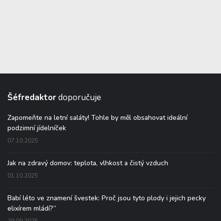
Šéfredaktor
doporučuje
Zapomeňte na letní saláty! Tohle by měl obsahovat ideální
podzimní jídelníček
07.10.2025
Jak na zdravý domov: teplota, vlhkost a čistý vzduch
01.10.2025
Babí léto ve znamení švestek: Proč jsou tyto plody i jejich pecky
elixírem mládí?“
29.09.2025