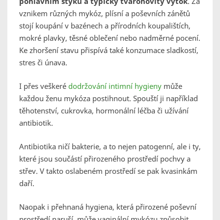
pohlavním styku a typický tvarohovitý výtok
. Za
vznikem různých mykóz, plísní a poševních zánětů
stojí koupání v bazénech a přírodních koupalištích,
mokré plavky, těsné oblečení nebo nadměrné pocení.
Ke zhoršení stavu přispívá také konzumace sladkostí,
stres či únava.
I přes veškeré
dodržování intimní hygieny
může
každou ženu mykóza postihnout. Spouští ji například
těhotenství, cukrovka, hormonální léčba či užívání
antibiotik.
Antibiotika ničí bakterie, a to nejen patogenní, ale i ty,
které jsou součástí přirozeného prostředí pochvy a
střev. V takto oslabeném prostředí se pak kvasinkám
daří.
Naopak i přehnaná hygiena, která přirozené poševní
prostředí naruší, může vaginální mykózu způsobit.