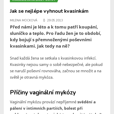
Jak se nejlépe vyhnout kvasinkám
MILENA MOCKOVÁ
29.05.2013
Před námi je léto a k tomu patří koupání,
sluníčko a teplo. Pro řadu žen je to období,
kdy bojují s přemnoženými poševními
kvasinkami. Jak tedy na ně?
Snad každá žena se setkala s kvasinkovou infekcí.
Kvasinky nejsou samy o sobě nebezpečné, ale pokud
se naruší poševní rovnováha, začnou se množit a na
světě je otravná mykóza.
Příčiny vaginální mykózy
Vaginální mykózu provází nepříjemné
svědění a
pálení v intimních partiích, bolest při