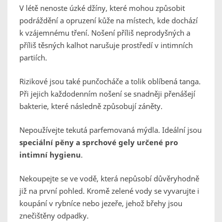
V létě nenoste úzké džíny, které mohou způsobit
podráždění a opruzení kůže na místech, kde dochází
k vzájemnému tření. Nošení příliš neprodyšných a
příliš těsných kalhot narušuje prostředí v intimních
partiích.
Rizikové jsou také punčocháče a tolik oblíbená tanga.
Při jejich každodenním nošení se snadněji přenášejí
bakterie, které následně způsobují záněty.
Nepoužívejte tekutá parfemovaná mýdla. Ideální jsou
speciální pěny a sprchové gely určené pro
intimní hygienu
.
Nekoupejte se ve vodě, která nepůsobí důvěryhodně
již na první pohled. Kromě zelené vody se vyvarujte i
koupání v rybníce nebo jezeře, jehož břehy jsou
znečištěny odpadky.