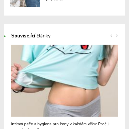
13.10.2025
Související
články
Intimní péče a hygiena pro ženy v každém věku: Proč ji
Men