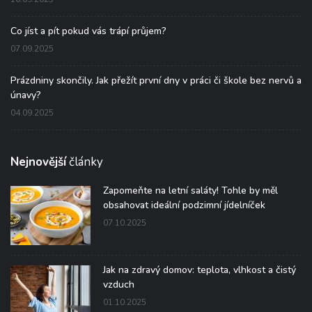
Co jíst a pít pokud vás trápí průjem?
07.09.2025
Prázdniny skončily. Jak přežít první dny v práci či škole bez nervů a
únavy?
04.09.2025
Nejnovější
články
Zapomeňte na letní saláty! Tohle by měl
obsahovat ideální podzimní jídelníček
07.10.2025
Jak na zdravý domov: teplota, vlhkost a čistý
vzduch
01.10.2025