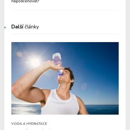
nepodceňovat?
se
Další
články
VODA A HYDRATACE