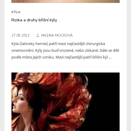
KÝLA
Rizika a druhy břišní kýly
27.05.2013
MILENA MOCKOVÁ
Kýla (latinsky hernie) patří mezi nejčastější chirurgická
onemocnění. Kýly jsou buď vrozené, nebo získané. Dále se dělí
podle místa jejich vzniku. Mezi nejčastější patří břišní kýl ...