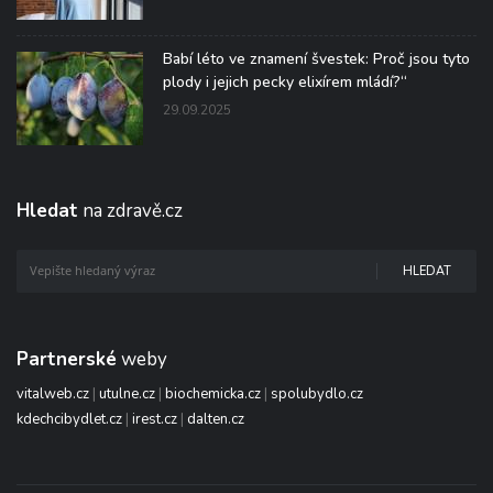
Babí léto ve znamení švestek: Proč jsou tyto
plody i jejich pecky elixírem mládí?“
29.09.2025
Hledat
na zdravě.cz
HLEDAT
Partnerské
weby
vitalweb.cz
|
utulne.cz
|
biochemicka.cz
|
spolubydlo.cz
kdechcibydlet.cz
|
irest.cz
|
dalten.cz