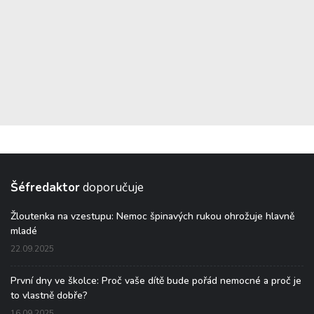
Šéfredaktor
doporučuje
Žloutenka na vzestupu: Nemoc špinavých rukou ohrožuje hlavně
mladé
22.09.2025
První dny ve školce: Proč vaše dítě bude pořád nemocné a proč je
to vlastně dobře?
16.09.2025