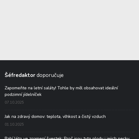
Šéfredaktor
doporučuje
Zapomeňte na letní saláty! Tohle by měl obsahovat ideální
podzimní jídelníček
07.10.2025
Jak na zdravý domov: teplota, vlhkost a čistý vzduch
01.10.2025
Babí léto ve znamení švestek: Proč jsou tyto plody i jejich pecky