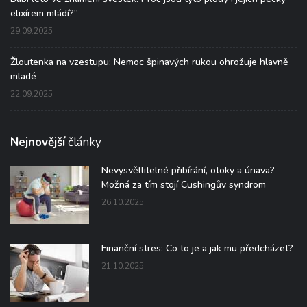
elixírem mládí?“
29.09.2025
Žloutenka na vzestupu: Nemoc špinavých rukou ohrožuje hlavně
mladé
22.09.2025
Nejnovější
články
Nevysvětlitelné přibírání, otoky a únava?
Možná za tím stojí Cushingův syndrom
26.10.2025
Finanční stres: Co to je a jak mu předcházet?
21.10.2025