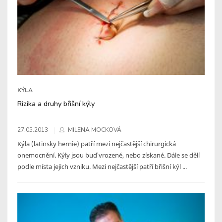
KÝLA
Rizika a druhy břišní kýly
27.05.2013
MILENA MOCKOVÁ
Kýla (latinsky hernie) patří mezi nejčastější chirurgická
onemocnění. Kýly jsou buď vrozené, nebo získané. Dále se dělí
podle místa jejich vzniku. Mezi nejčastější patří břišní kýl ...