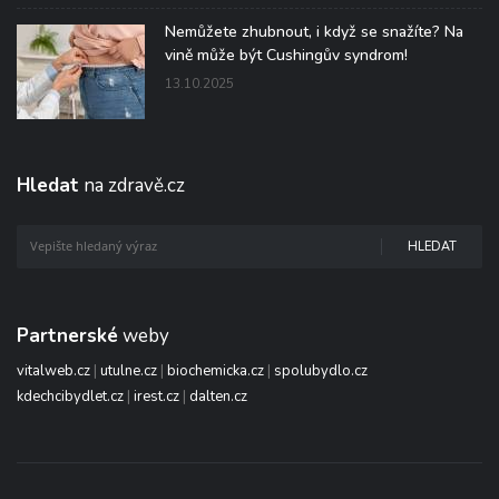
Nemůžete zhubnout, i když se snažíte? Na
vině může být Cushingův syndrom!
13.10.2025
Hledat
na zdravě.cz
HLEDAT
Partnerské
weby
vitalweb.cz
|
utulne.cz
|
biochemicka.cz
|
spolubydlo.cz
kdechcibydlet.cz
|
irest.cz
|
dalten.cz