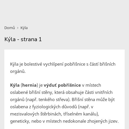
Domů
Kýla
Kýla - strana 1
Kýla je bolestivé vychlípení pobřišnice s částí břišních
orgánů.
Kýla
(
hernia
) je
výduť pobřišnice
v místech
oslabené břišní stěny, která obsahuje části vnitřních
orgánů (např. tenkého střeva). Břišní stěna může být
oslabena z fyziologických důvodů (např. v
mezisvalových štěrbinách, tříselném kanálu),
geneticky, nebo v místech nedokonale zhojených jizev.