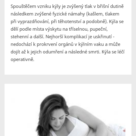
Spouštěčem vzniku kýly je zvýšený tlak v břišní dutině
následkem zvýšené fyzické námahy (kašlem, tlakem
při vyprazdňování, při těhotenství a podobně). Kýla se
dělí podle místa výskytu na tříselnou, pupeční,
stehenní a další. Nejhorší komplikací je uskřinutí -
nedochází k prokrvení orgánů v kýlním vaku a může
dojít až k jejich odumření a následné smrti. Kýla se léčí
operativně.