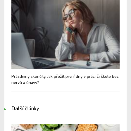
eho
Prázdniny skončily. Jak přežít první dny v práci či škole bez
Náv
nervů a únavy?
nez
Další
články