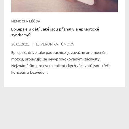
NEMOCI A LÉČBA
Epilepsie u dětí: Jaké jsou příznaky a epileptické
syndromy?
20.01.2021
VERONIKA TŮMOVÁ
Epilepsie, dříve také padoucnice, je závažné onemocnění
mozku, projevující se nevyprovokovanými záchvaty.
Nejznámějším projevem epileptických záchvatů jsou křeče
končetin a bezvědo ...