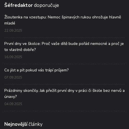
Šéfredaktor
doporučuje
Žloutenka na vzestupu: Nemoc špinavých rukou ohrožuje hlavně
mladé
22.09.2025
První dny ve školce: Proč vaše dítě bude pořád nemocné a proč je
to vlastně dobře?
16.09.2025
Co jíst a pít pokud vás trápí průjem?
07.09.2025
Prázdniny skončily. Jak přežít první dny v práci či škole bez nervů a
únavy?
04.09.2025
Nejnovější
články