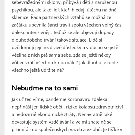
sebevražednými sklony, přibývá i dětí s narušenou
psychikou, ale také lidí, kteří hledají útěchu na dně
sklenice. Řada partnerských vztahů se možná ze
začátku upevnila šancí trávit spolu všechen volný čas
daleko intenzivněji. Teď už se ale objevují dopady
dlouhodobého trvání takové situace. Lidé si
uvědomují její nezdravé důsledky a v duchu se jistě
většina z nich ptá sama sebe, zda se ještě někdy
vůbec vrátí všechno k normálu? Jak dlouho je tohle
všechno ještě udržitelné?
Nebuďme na to sami
Jak už teď víme, pandemie koronaviru zdaleka
nepřináší jen lidské oběti, riziko kolapsu zdravotnictví
a nedozírné ekonomické ztráty. Nenávratně také
devastuje systém vzdělávání a velmi znatelně se
promítá i do společenských vazeb a vztahů. Je těžké v