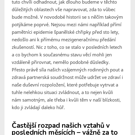
tuto chvíli odhadnout, jak dlouho budeme v těchto
důležitých oblastech vše napravovat, zda to vůbec
bude možné. V novodobé historii se s něčím takovým
potýkáme poprvé. Nejsou mezi námi například přímí
pamětníci epidemie španělské chřipky před sto lety,
nedošlo ani k přímému mezigeneračnímu předání
zkušeností. Nic z toho, co se stalo v posledních letech
a co bychom k současnému stavu věcí mohli jen
vzdáleně přirovnat, nemělo podobné důsledky.
Přesto právě síla našich vzájemných rodinných pout a
zdravá partnerská soudržnost může udržet ve zdraví i
naše duševní rozpoložení, které potřebuje vytrvat a
tuhle nelehkou situaci zvládnout, a to nejen kvůli
nám samotným, ale třeba i kvůli těm v naší blízkosti,
kdo ji zvládají daleko hůř.
Častější rozpad našich vztahů v
posledních měsících – vážně za to