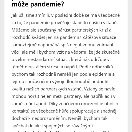
může pandemie?
Jak už jsme zmínili, v poslední době se má všeobecně
za to, že pandemie prověřuje stabilitu našich vztahů.
Můžeme ale současný nárůst partnerských krizí a
rozchodů svádět jen na pandemii? Zátěžová situace
samozřejmě napomáhá spíš negativnímu vnímání
věcí, ale měli bychom vzít na vědomí, že jde skutečně
o velmi nestandardní situaci, která nás udržuje v
téměř neustálém stresu a napětí. Podle odborníků
bychom tak rozhodně neměli jen podle epidemie a
jejímu současnému vývoji dlouhodobě hodnotit
kvalitu našich partnerských vztahů. Vztahy se navíc
mohou horšit nejen mezi partnery, ale například i v
zaměstnání apod. Díky značnému omezení osobních
kontaktů se všeobecně hůře spolupracuje a snadněji
dochází k nedorozuměním. Neměli bychom tak
spěchat do akcí spojených se závažnými