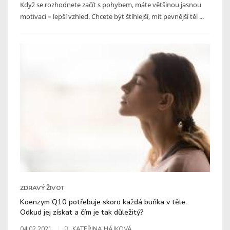
Když se rozhodnete začít s pohybem, máte většinou jasnou
motivaci – lepší vzhled. Chcete být štíhlejší, mít pevnější těl ...
ZDRAVÝ ŽIVOT
Koenzym Q10 potřebuje skoro každá buňka v těle.
Odkud jej získat a čím je tak důležitý?
04.02.2021
KATEŘINA HÁJKOVÁ