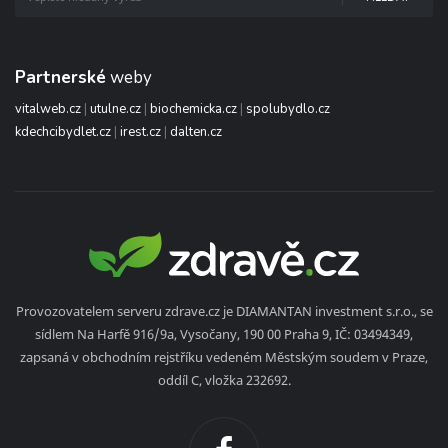
Partnerské
weby
vitalweb.cz
|
utulne.cz
|
biochemicka.cz
|
spolubydlo.cz
kdechcibydlet.cz
|
irest.cz
|
dalten.cz
Provozovatelem serveru zdrave.cz je DIAMANTAN investment s.r.o., se
sídlem Na Harfě 916/9a, Vysočany, 190 00 Praha 9, IČ: 03494349,
zapsaná v obchodním rejstříku vedeném Městským soudem v Praze,
oddíl C, vložka 232692.