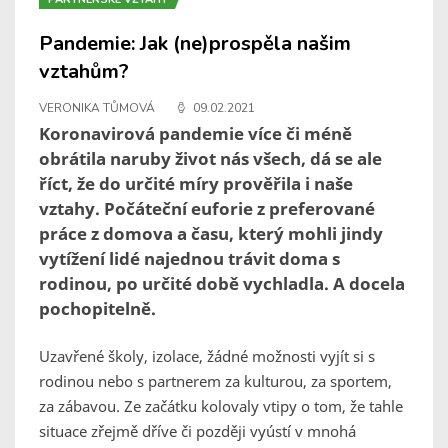
Pandemie: Jak (ne)prospěla našim
vztahům?
VERONIKA TŮMOVÁ
09.02.2021
Koronavirová pandemie více či méně
obrátila naruby život nás všech, dá se ale
říct, že do určité míry prověřila i naše
vztahy. Počáteční euforie z preferované
práce z domova a času, který mohli jindy
vytížení lidé najednou trávit doma s
rodinou, po určité době vychladla. A docela
pochopitelně.
Uzavřené školy, izolace, žádné možnosti vyjít si s
rodinou nebo s partnerem za kulturou, za sportem,
za zábavou. Ze začátku kolovaly vtipy o tom, že tahle
situace zřejmě dříve či později vyústí v mnohá