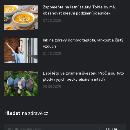
Zapomeňte na letní saláty! Tohle by měl
obsahovat ideální podzimní jídelníček
07.10.2025
Jak na zdravý domov: teplota, vlhkost a čistý
vzduch
01.10.2025
Babí léto ve znamení švestek: Proč jsou tyto
plody i jejich pecky elixírem mládí?“
29.09.2025
Hledat
na zdravě.cz
HLEDAT