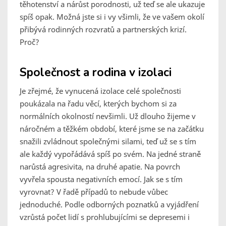
těhotenství a nárůst porodnosti, už teď se ale ukazuje
spíš opak. Možná jste si i vy všimli, že ve vašem okolí
přibývá rodinných rozvratů a partnerských krizí.
Proč?
Společnost a rodina v izolaci
Je zřejmé, že vynucená izolace celé společnosti
poukázala na řadu věcí, kterých bychom si za
normálních okolností nevšimli. Už dlouho žijeme v
náročném a těžkém období, které jsme se na začátku
snažili zvládnout společnými silami, teď už se s tím
ale každý vypořádává spíš po svém. Na jedné straně
narůstá agresivita, na druhé apatie. Na povrch
vyvřela spousta negativních emocí. Jak se s tím
vyrovnat? V řadě případů to nebude vůbec
jednoduché. Podle odborných poznatků a vyjádření
vzrůstá počet lidí s prohlubujícími se depresemi i