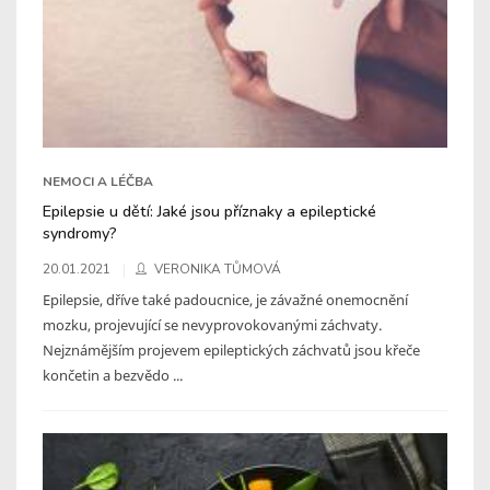
NEMOCI A LÉČBA
Epilepsie u dětí: Jaké jsou příznaky a epileptické
syndromy?
20.01.2021
VERONIKA TŮMOVÁ
Epilepsie, dříve také padoucnice, je závažné onemocnění
mozku, projevující se nevyprovokovanými záchvaty.
Nejznámějším projevem epileptických záchvatů jsou křeče
končetin a bezvědo ...