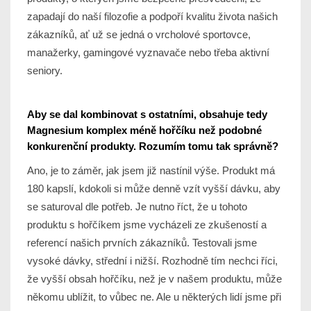
zapadají do naší filozofie a podpoří kvalitu života našich
zákazníků, ať už se jedná o vrcholové sportovce,
manažerky, gamingové vyznavače nebo třeba aktivní
seniory.
Aby se dal kombinovat s ostatními, obsahuje tedy
Magnesium komplex méně hořčíku než podobné
konkurenční produkty. Rozumím tomu tak správně?
Ano, je to záměr, jak jsem již nastínil výše. Produkt má
180 kapslí, kdokoli si může denně vzít vyšší dávku, aby
se saturoval dle potřeb. Je nutno říct, že u tohoto
produktu s hořčíkem jsme vycházeli ze zkušeností a
referencí našich prvních zákazníků. Testovali jsme
vysoké dávky, střední i nižší. Rozhodně tím nechci říci,
že vyšší obsah hořčíku, než je v našem produktu, může
někomu ublížit, to vůbec ne. Ale u některých lidí jsme při