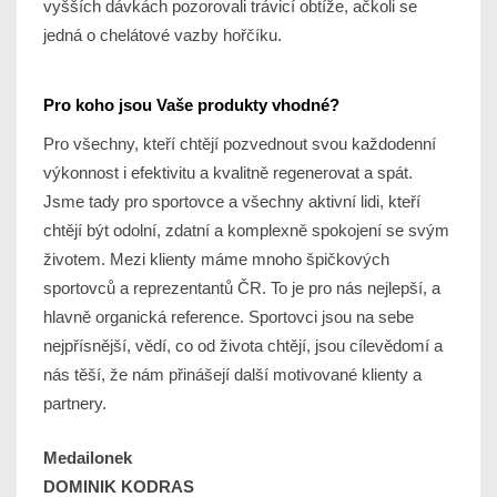
vyšších dávkách pozorovali trávicí obtíže, ačkoli se
jedná o chelátové vazby hořčíku.
Pro koho jsou Vaše produkty vhodné?
Pro všechny, kteří chtějí pozvednout svou každodenní
výkonnost i efektivitu a kvalitně regenerovat a spát.
Jsme tady pro sportovce a všechny aktivní lidi, kteří
chtějí být odolní, zdatní a komplexně spokojení se svým
životem. Mezi klienty máme mnoho špičkových
sportovců a reprezentantů ČR. To je pro nás nejlepší, a
hlavně organická reference. Sportovci jsou na sebe
nejpřísnější, vědí, co od života chtějí, jsou cílevědomí a
nás těší, že nám přinášejí další motivované klienty a
partnery.
Medailonek
DOMINIK KODRAS