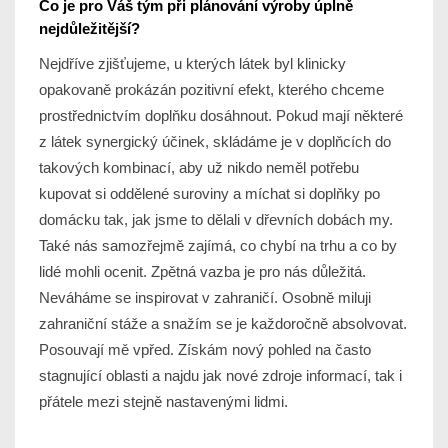
Co je pro Váš tým při plánování výroby úplně
nejdůležitější?
Nejdříve zjišťujeme, u kterých látek byl klinicky
opakovaně prokázán pozitivní efekt, kterého chceme
prostřednictvím doplňku dosáhnout. Pokud mají některé
z látek synergický účinek, skládáme je v doplňcích do
takových kombinací, aby už nikdo neměl potřebu
kupovat si oddělené suroviny a míchat si doplňky po
domácku tak, jak jsme to dělali v dřevních dobách my.
Také nás samozřejmě zajímá, co chybí na trhu a co by
lidé mohli ocenit. Zpětná vazba je pro nás důležitá.
Neváháme se inspirovat v zahraničí. Osobně miluji
zahraniční stáže a snažím se je každoročně absolvovat.
Posouvají mě vpřed. Získám nový pohled na často
stagnující oblasti a najdu jak nové zdroje informací, tak i
přátele mezi stejně nastavenými lidmi.