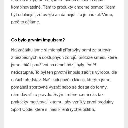
kombinovatelné. Těmito produkty chceme pomoci lidem
být odolnější, zdravější a zdatnější. To je náš cíl. Víme,
proč to děláme.
Co bylo prvním impulsem?
Na začátku jsme si míchali přípravky sami ze surovin
z bezpečných a dostupných zdrojů, protože směsi, které
jsme chtěli používat na denní bázi, byly téměř
nedostupné. To byl ten prvotní impuls začít s výrobou dle
našich představ. Naši kolegové a klienti, kterým jsme
pomáhali sportovně vyzrát nebo se dostat do formy,
nám dávali za pravdu. Svými referencemi nás tak
prakticky motivovali k tomu, aby vznikly první produkty
Sport Code, které si naši klienti rychle oblíbili.