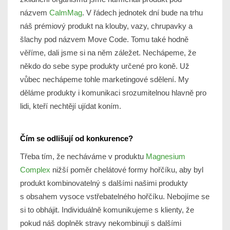
názvem
CalmMag
. V řádech jednotek dní bude na trhu
náš prémiový produkt na klouby, vazy, chrupavky a
šlachy pod názvem
Move Code
. Tomu také hodně
věříme, dali jsme si na něm záležet. Nechápeme, že
někdo do sebe sype produkty určené pro koně. Už
vůbec nechápeme tohle marketingové sdělení. My
děláme produkty i komunikaci srozumitelnou hlavně pro
lidi, kteří nechtějí ujídat koním.
Čím se odlišují od konkurence?
Třeba tím, že necháváme v produktu
Magnesium
Complex
nižší poměr chelátové formy hořčíku, aby byl
produkt kombinovatelný s dalšími našimi produkty
s obsahem vysoce vstřebatelného hořčíku. Nebojíme se
si to obhájit. Individuálně komunikujeme s klienty, že
pokud náš doplněk stravy nekombinují s dalšími