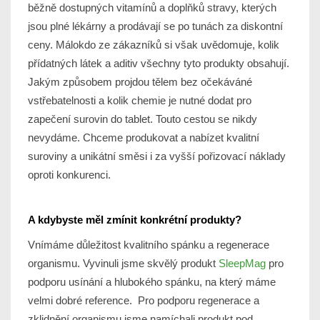
běžně dostupných vitamínů a doplňků stravy, kterých
jsou plné lékárny a prodávají se po tunách za diskontní
ceny. Málokdo ze zákazníků si však uvědomuje, kolik
přídatných látek a aditiv všechny tyto produkty obsahují.
Jakým způsobem projdou tělem bez očekáváné
vstřebatelnosti a kolik chemie je nutné dodat pro
zapečení surovin do tablet. Touto cestou se nikdy
nevydáme. Chceme produkovat a nabízet kvalitní
suroviny a unikátní směsi i za vyšší pořizovací náklady
oproti konkurenci.
A kdybyste měl zmínit konkrétní produkty?
Vnímáme důležitost kvalitního spánku a regenerace
organismu. Vyvinuli jsme skvělý produkt
SleepMag
pro
podporu usínání a hlubokého spánku, na který máme
velmi dobré reference. Pro podporu regenerace a
zklidnění organismu jsme namíchali produkt pod