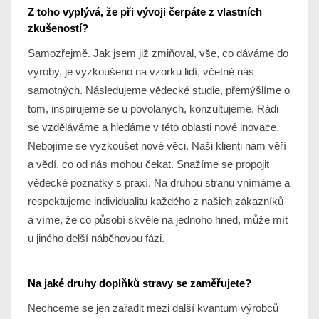
Z toho vyplývá, že při vývoji čerpáte z vlastních
zkušeností?
Samozřejmě. Jak jsem již zmiňoval, vše, co dáváme do
výroby, je vyzkoušeno na vzorku lidí, včetně nás
samotných. Následujeme vědecké studie, přemýšlíme o
tom, inspirujeme se u povolaných, konzultujeme. Rádi
se vzděláváme a hledáme v této oblasti nové inovace.
Nebojíme se vyzkoušet nové věci. Naši klienti nám věří
a vědí, co od nás mohou čekat. Snažíme se propojit
vědecké poznatky s praxí. Na druhou stranu vnímáme a
respektujeme individualitu každého z našich zákazníků
a víme, že co působí skvěle na jednoho hned, může mít
u jiného delší náběhovou fázi.
Na jaké druhy doplňků stravy se zaměřujete?
Nechceme se jen zařadit mezi další kvantum výrobců