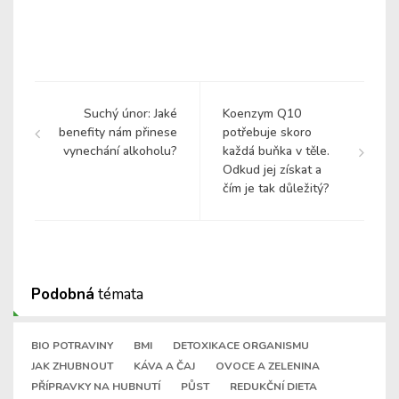
Suchý únor: Jaké
Koenzym Q10
benefity nám přinese
potřebuje skoro
vynechání alkoholu?
každá buňka v těle.
Odkud jej získat a
čím je tak důležitý?
Podobná
témata
BIO POTRAVINY
BMI
DETOXIKACE ORGANISMU
JAK ZHUBNOUT
KÁVA A ČAJ
OVOCE A ZELENINA
PŘÍPRAVKY NA HUBNUTÍ
PŮST
REDUKČNÍ DIETA