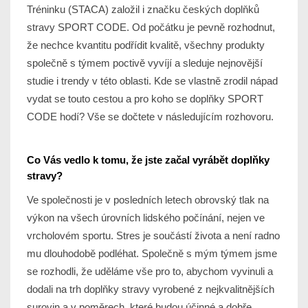
Tréninku (STACA) založil i značku českých doplňků
stravy SPORT CODE. Od počátku je pevně rozhodnut,
že nechce kvantitu podřídit kvalitě, všechny produkty
společně s týmem poctivě vyvíjí a sleduje nejnovější
studie i trendy v této oblasti. Kde se vlastně zrodil nápad
vydat se touto cestou a pro koho se doplňky SPORT
CODE hodí? Vše se dočtete v následujícím rozhovoru.
Co Vás vedlo k tomu, že jste začal vyrábět doplňky
stravy?
Ve společnosti je v posledních letech obrovský tlak na
výkon na všech úrovních lidského počínání, nejen ve
vrcholovém sportu. Stres je součástí života a není radno
mu dlouhodobě podléhat. Společně s mým týmem jsme
se rozhodli, že uděláme vše pro to, abychom vyvinuli a
dodali na trh doplňky stravy vyrobené z nejkvalitnějších
surovin a v poměrech, které budou účinné a dobře