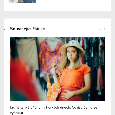
Související
články
Jak na lehké břicho i v horkých dnech: Co jíst, čemu se
Chy
vyhnout