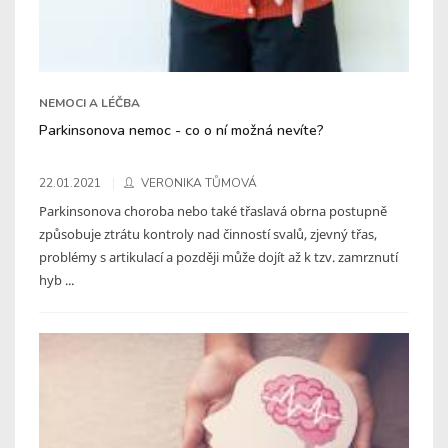
NEMOCI A LÉČBA
Parkinsonova nemoc - co o ní možná nevíte?
22.01.2021
VERONIKA TŮMOVÁ
Parkinsonova choroba nebo také třaslavá obrna postupně
způsobuje ztrátu kontroly nad činností svalů, zjevný třas,
problémy s artikulací a později může dojít až k tzv. zamrznutí
hyb ...