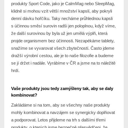
produkty Sport Code, jako je CalmMag nebo SleepMag,
klidně si mohou vzít větší množství kapslí, aby pokryli
denní dávku hořčíku. Taky necháme průhlednou kapsli
s účinnou směsí surovin radši jen poloplnou, když víme,
že další surovinou by byla už jen umělá výplň, která
projde organismem bez účinnosti. Nezapékáme tablety,
snažíme se vyvarovat všech zbytečností. Často jdeme
dražší výrobní cestou, ale je to naše filozofie a budeme
se jí držet i nadále. Vyrábíme v ČR a jsme na to náležitě
hrdí.
Vaše produkty jsou tedy zamýšleny tak, aby se daly
kombinovat?
Zakládáme si na tom, aby se všechny naše produkty
mohly kombinovat a navzájem se synergicky doplňovat
a podporovat. Letos přijdeme na trh s dalšími třemi
produkty, o kterých jsme bezpečně přesvědčeni, že