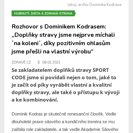
zdroj: archiv Dominika Kodrase
HUBNUTÍ, DIETA A ZDRAVÁ STRAVA
Rozhovor s Dominikem Kodrasem:
„Doplňky stravy jsme nejprve míchali
´na koleni´, díky pozitivním ohlasům
jsme přešli na vlastní výrobu“
ZDRAVĚ.CZ
08.02.2021
Se zakladatelem doplňků stravy SPORT
CODE jsme si povídali nejen o tom, jaké to
je začít od píky vyrábět vlastní a kvalitní
doplňky stravy, ale také o přístupu k vývoji
a ke kombinování.
Dominik Kodras je skutečně renesanční člověk. Vedle
dlouholeté praxe silového a kondičního trenéra se mu
zalíbila role zakladatele, a tak vedle Akademie Silového