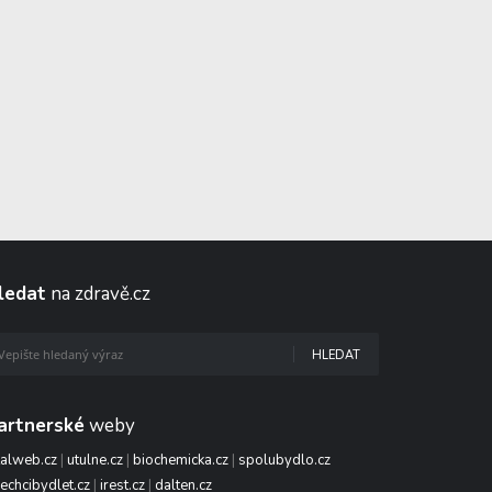
ledat
na zdravě.cz
HLEDAT
artnerské
weby
talweb.cz
|
utulne.cz
|
biochemicka.cz
|
spolubydlo.cz
echcibydlet.cz
|
irest.cz
|
dalten.cz