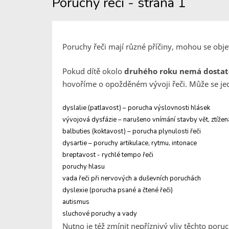
Poruchy řeči - strana 1
Poruchy řeči mají různé příčiny, mohou se obje
Pokud dítě okolo
druhého roku nemá dostat
hovoříme o opožděném vývoji řeči. Může se jed
dyslalie (patlavost) – porucha výslovnosti hlásek
vývojová dysfázie – narušeno vnímání stavby vět, ztíže
balbuties (koktavost) – porucha plynulosti řeči
dysartie – poruchy artikulace, rytmu, intonace
breptavost - rychlé tempo řeči
poruchy hlasu
vada řeči při nervových a duševních poruchách
dyslexie (porucha psané a čtené řeči)
autismus
sluchové poruchy a vady
Nutno je též zmínit nepříznivý vliv těchto poru