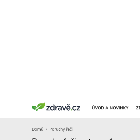
ÚVOD A NOVINKY
Z
Domů
Poruchy řeči