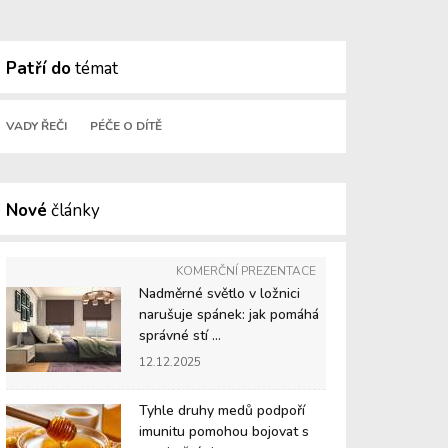
Patří do
témat
VADY ŘEČI
PÉČE O DÍTĚ
Nové
články
KOMERČNÍ PREZENTACE
Nadměrné světlo v ložnici
narušuje spánek: jak pomáhá
správné stí ...
12.12.2025
Tyhle druhy medů podpoří
imunitu pomohou bojovat s