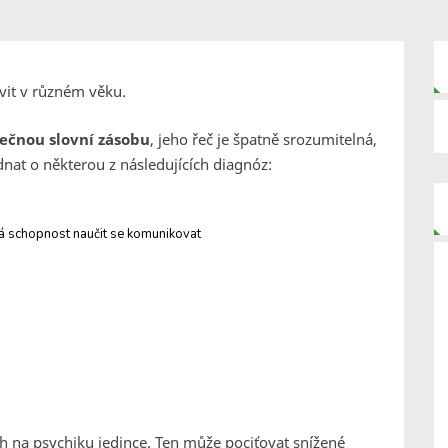
vit v různém věku.
ečnou slovní zásobu
, jeho řeč je špatně srozumitelná,
nat o některou z následujících diagnóz:
ná schopnost naučit se komunikovat
ch na psychiku jedince. Ten může pociťovat snížené