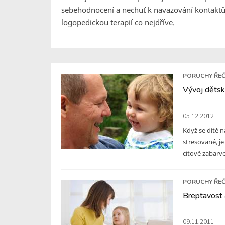
sebehodnocení a nechuť k navazování kontaktů
logopedickou terapií co nejdříve.
PORUCHY ŘEČ
Vývoj dětsk
05.12.2012
Když se dítě n
stresované, je
citově zabarve
PORUCHY ŘEČ
Breptavost a
09.11.2011