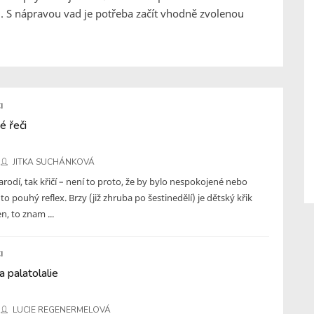
. S nápravou vad je potřeba začít vhodně zvolenou
I
é řeči
JITKA SUCHÁNKOVÁ
arodí, tak křičí – není to proto, že by bylo nespokojené nebo
 to pouhý reflex. Brzy (již zhruba po šestinedělí) je dětský křik
n, to znam ...
I
 palatolalie
LUCIE REGENERMELOVÁ