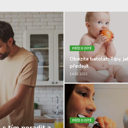
PÉČE O DÍTĚ
Obezita batolat: Tipy, jak
předejít
14.02.2022
PÉČE O DÍTĚ