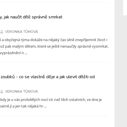
, jak naučit dítě správně smrkat
VERONIKA TŮMOVÁ
 a obyčejná rýma dokáže na nějaký čas silně znepříjemnit život i
ož pak malým dětem, které se ještě nenaučily správně vysmrkat.
yprázdnění n ...
zoubků - co se vlastně děje a jak ulevit dítěti od
VERONIKA TŮMOVÁ
kdy je u vás probdělých nocí víc než těch ostatních, ve dne je
atně jí a jen tak nějaká hr ...