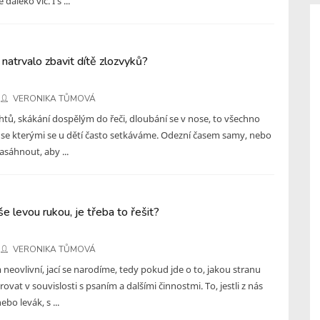
 daleko víc. I s ...
 natrvalo zbavit dítě zlozvyků?
VERONIKA TŮMOVÁ
tů, skákání dospělým do řeči, dloubání se v nose, to všechno
, se kterými se u dětí často setkáváme. Odezní časem samy, nebo
zasáhnout, aby ...
še levou rukou, je třeba to řešit?
VERONIKA TŮMOVÁ
eovlivní, jací se narodíme, tedy pokud jde o to, jakou stranu
vat v souvislosti s psaním a dalšími činnostmi. To, jestli z nás
bo levák, s ...