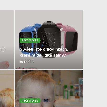
PÉČE O DÍTĚ
 jí
Slyšeli jste o hodinkách,
které hlídají dítě samy?
19.12.2019
PÉČE O DÍTĚ