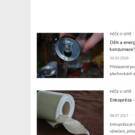
PÉČE O DÍTĚ
Děti a ener
konzumace
30.03.2018
Přeslazené po
plechovkách a 
PÉČE O DÍTĚ
Enkopréza - 
08.07.2017
Enkopréza je
oblečení, přič