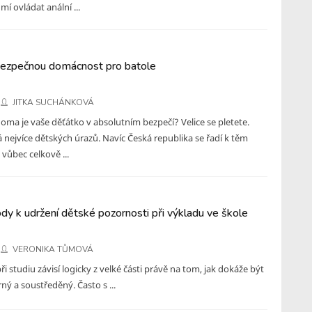
mí ovládat anální ...
bezpečnou domácnost pro batole
JITKA SUCHÁNKOVÁ
 doma je vaše děťátko v absolutním bezpečí? Velice se pletete.
 nejvíce dětských úrazů. Navíc Česká republika se řadí k těm
 vůbec celkově ...
dy k udržení dětské pozornosti při výkladu ve škole
VERONIKA TŮMOVÁ
i studiu závisí logicky z velké části právě na tom, jak dokáže být
ný a soustředěný. Často s ...