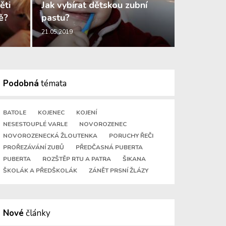
ěti
Jak vybírat dětskou zubní
ě?
pastu?
21.05.2019
Podobná
témata
BATOLE
KOJENEC
KOJENÍ
NESESTOUPLÉ VARLE
NOVOROZENEC
NOVOROZENECKÁ ŽLOUTENKA
PORUCHY ŘEČI
PROŘEZÁVÁNÍ ZUBŮ
PŘEDČASNÁ PUBERTA
PUBERTA
ROZŠTĚP RTU A PATRA
ŠIKANA
ŠKOLÁK A PŘEDŠKOLÁK
ZÁNĚT PRSNÍ ŽLÁZY
Nové
články