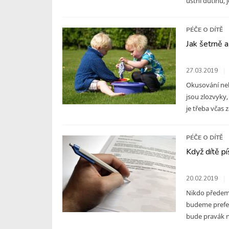
ústní dutinu, je
PÉČE O DÍTĚ
Jak šetrně a
27.03.2019
Okusování neh
jsou zlozvyky
je třeba včas 
PÉČE O DÍTĚ
Když dítě pí
20.02.2019
Nikdo předem n
budeme prefero
bude pravák ne