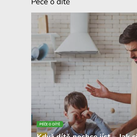
Péče o dítě
PÉČE O DÍTĚ