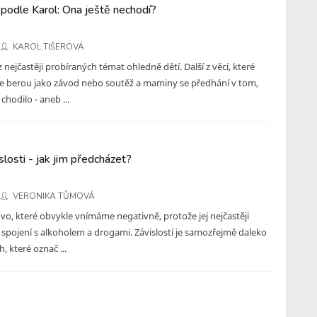
podle Karol: Ona ještě nechodí?
KAROL TIŠEROVÁ
 nejčastěji probíraných témat ohledně dětí. Další z věcí, které
e berou jako závod nebo soutěž a maminy se předhání v tom,
 chodilo - aneb ...
losti - jak jim předcházet?
VERONIKA TŮMOVÁ
lovo, které obvykle vnímáme negativně, protože jej nejčastěji
spojení s alkoholem a drogami. Závislostí je samozřejmě daleko
, které označ ...