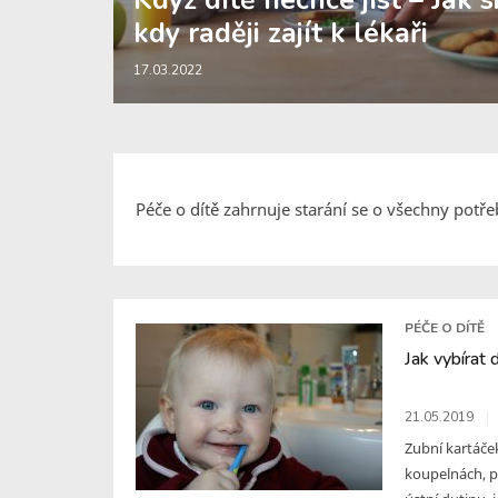
Když dítě nechce jíst – Jak s
kdy raději zajít k lékaři
17.03.2022
Péče o dítě zahrnuje starání se o všechny potře
PÉČE O DÍTĚ
Jak vybírat 
21.05.2019
Zubní kartáček
koupelnách, p