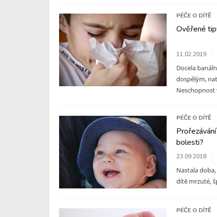
PÉČE O DÍTĚ
Ověřené tipy
11.02.2019
Docela banální
dospělým, nat
Neschopnost v
PÉČE O DÍTĚ
Prořezávání 
bolesti?
23.09.2018
Nastala doba, 
dítě mrzuté, šp
PÉČE O DÍTĚ