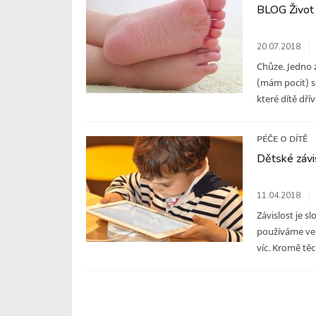
BLOG Život 
20.07.2018
Chůze. Jedno z
(mám pocit) s
které dítě dřív
PÉČE O DÍTĚ
Dětské závis
11.04.2018
Závislost je s
používáme ve 
víc. Kromě těch