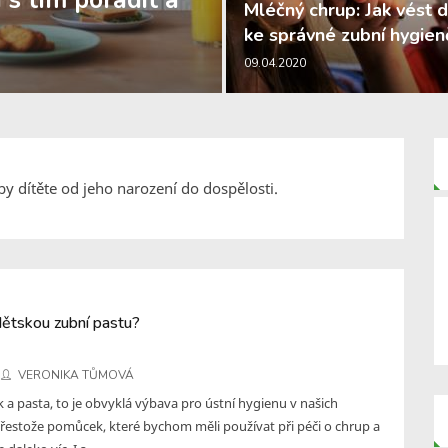
i s tím poradit a
Mléčný chrup: Jak vést d
ke správné zubní hygien
09.04.2020
by dítěte od jeho narození do dospělosti.
dětskou zubní pastu?
VERONIKA TŮMOVÁ
 a pasta, to je obvyklá výbava pro ústní hygienu v našich
řestože pomůcek, které bychom měli používat při péči o chrup a