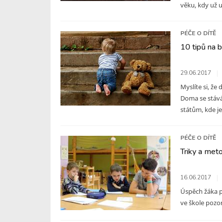
věku, kdy už u
PÉČE O DÍTĚ
10 tipů na 
29.06.2017
Myslíte si, že
Doma se stává
státům, kde je
PÉČE O DÍTĚ
Triky a meto
16.06.2017
Úspěch žáka př
ve škole pozor