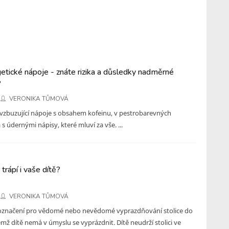
getické nápoje - znáte rizika a důsledky nadměrné
?
VERONIKA TŮMOVÁ
vzbuzující nápoje s obsahem kofeinu, v pestrobarevných
s údernými nápisy, které mluví za vše. ...
trápí i vaše dítě?
VERONIKA TŮMOVÁ
 označení pro vědomé nebo nevědomé vyprazdňování stolice do
emž dítě nemá v úmyslu se vyprázdnit. Dítě neudrží stolici ve