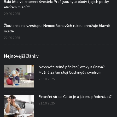
Babí léto ve znamení švestek: Proč jsou tyto plody i jejich pecky
elixírem mládí?“
29.09.2025
Žloutenka na vzestupu: Nemoc špinavých rukou ohrožuje hlavně
mladé
22.09.2025
Nejnovější
články
Nevysvětlitelné přibírání, otoky a únava?
Možná za tím stojí Cushingův syndrom
26.10.2025
Finanční stres: Co to je a jak mu předcházet?
21.10.2025