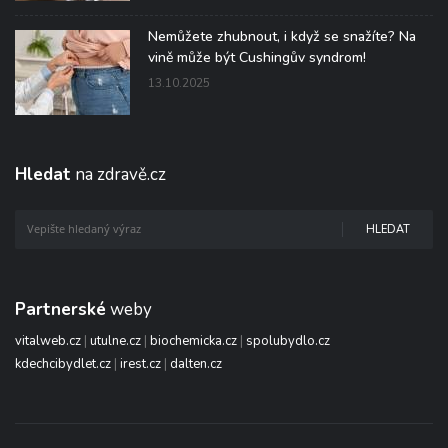
Nemůžete zhubnout, i když se snažíte? Na
vině může být Cushingův syndrom!
13.10.2025
Hledat
na zdravě.cz
HLEDAT
Partnerské
weby
vitalweb.cz
|
utulne.cz
|
biochemicka.cz
|
spolubydlo.cz
kdechcibydlet.cz
|
irest.cz
|
dalten.cz