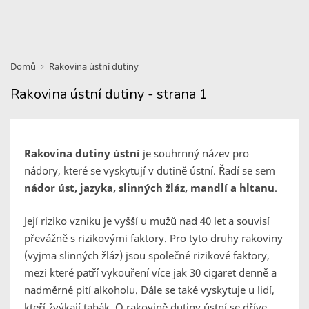
Domů
Rakovina ústní dutiny
Rakovina ústní dutiny - strana 1
Rakovina dutiny ústní
je souhrnný název pro
nádory, které se vyskytují v dutině ústní. Řadí se sem
nádor úst, jazyka, slinných žláz, mandlí a hltanu
.
Její riziko vzniku je vyšší u mužů nad 40 let a souvisí
převážně s rizikovými faktory. Pro tyto druhy rakoviny
(vyjma slinných žláz) jsou společné rizikové faktory,
mezi které patří vykouření více jak 30 cigaret denně a
nadměrné pití alkoholu. Dále se také vyskytuje u lidí,
kteří žvýkají tabák. O rakovině dutiny ústní se dříve