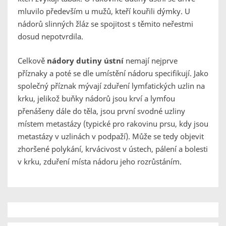
mluvilo především u mužů, kteří kouřili dýmky. U
nádorů slinných žláz se spojitost s těmito neřestmi
dosud nepotvrdila.
Celkově
nádory dutiny ústní
nemají nejprve
příznaky a poté se dle umístění nádoru specifikují. Jako
společný příznak mývají zduření lymfatických uzlin na
krku, jelikož buňky nádorů jsou krví a lymfou
přenášeny dále do těla, jsou první svodné uzliny
místem metastázy (typické pro rakovinu prsu, kdy jsou
metastázy v uzlinách v podpaží). Může se tedy objevit
zhoršené polykání, krvácivost v ústech, pálení a bolesti
v krku, zduření místa nádoru jeho rozrůstáním.