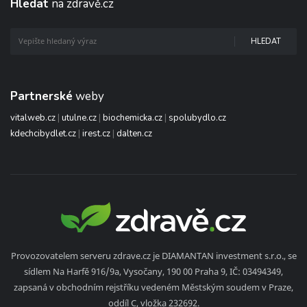
Hledat
na zdravě.cz
HLEDAT
Partnerské
weby
vitalweb.cz
|
utulne.cz
|
biochemicka.cz
|
spolubydlo.cz
kdechcibydlet.cz
|
irest.cz
|
dalten.cz
Provozovatelem serveru zdrave.cz je DIAMANTAN investment s.r.o., se
sídlem Na Harfě 916/9a, Vysočany, 190 00 Praha 9, IČ: 03494349,
zapsaná v obchodním rejstříku vedeném Městským soudem v Praze,
oddíl C, vložka 232692.