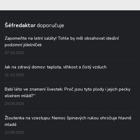
Šéfredaktor
doporučuje
Zapomeňte na letní saláty! Tohle by měl obsahovat ideální
podzimní jídelníček
07.10.2025
Jak na zdravý domov: teplota, vlhkost a čistý vzduch
01.10.2025
Babí léto ve znamení švestek: Proč jsou tyto plody i jejich pecky
elixírem mládí?“
29.09.2025
Žloutenka na vzestupu: Nemoc špinavých rukou ohrožuje hlavně
mladé
22.09.2025