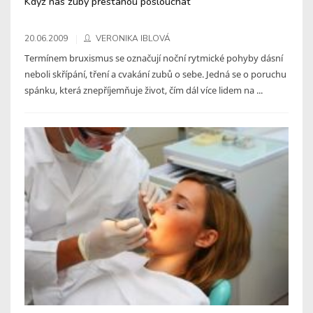
Když nás zuby přestanou poslouchat
20.06.2009
VERONIKA IBLOVÁ
Termínem bruxismus se označují noční rytmické pohyby dásní
neboli skřípání, tření a cvakání zubů o sebe. Jedná se o poruchu
spánku, která znepříjemňuje život, čím dál více lidem na ...