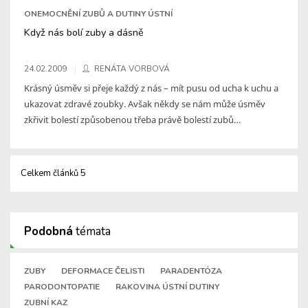
ONEMOCNĚNÍ ZUBŮ A DUTINY ÚSTNÍ
Když nás bolí zuby a dásně
24.02.2009
RENÁTA VORBOVÁ
Krásný úsměv si přeje každý z nás – mít pusu od ucha k uchu a
ukazovat zdravé zoubky. Avšak někdy se nám může úsměv
zkřivit bolestí způsobenou třeba právě bolestí zubů…
Celkem článků 5
Podobná
témata
ZUBY
DEFORMACE ČELISTI
PARADENTÓZA
PARODONTOPATIE
RAKOVINA ÚSTNÍ DUTINY
ZUBNÍ KAZ