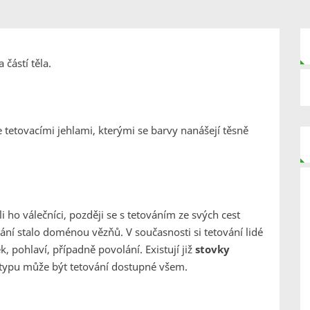
částí těla.
se tetovacími jehlami, kterými se barvy nanášejí těsně
li ho válečníci, později se s tetováním ze svých cest
ání stalo doménou vězňů. V současnosti si tetování lidé
, pohlaví, případně povolání. Existují již
stovky
 a typu může být tetování dostupné všem.