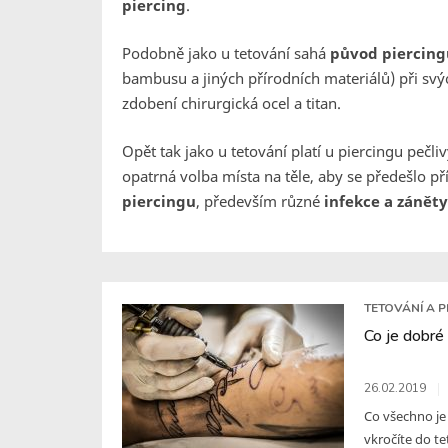
piercing
.
Podobně jako u tetování sahá
původ piercin
bambusu a jiných přírodních materiálů) při svýc
zdobení chirurgická ocel a titan.
Opět tak jako u tetování platí u piercingu pečl
opatrná volba místa na těle, aby se předešlo
piercingu
, především různé
infekce a záněty
TETOVÁNÍ A P
Co je dobré
26.02.2019
Co všechno je 
vkročíte do te