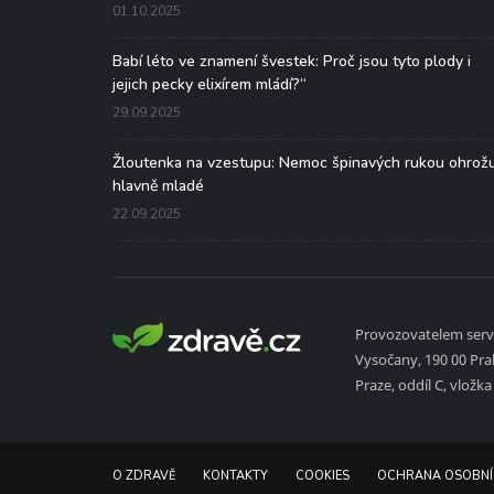
01.10.2025
Babí léto ve znamení švestek: Proč jsou tyto plody i
jejich pecky elixírem mládí?“
29.09.2025
Žloutenka na vzestupu: Nemoc špinavých rukou ohrož
hlavně mladé
22.09.2025
Provozovatelem serve
Vysočany, 190 00 Pr
Praze, oddíl C, vložk
O ZDRAVĚ
KONTAKTY
COOKIES
OCHRANA OSOBNÍ