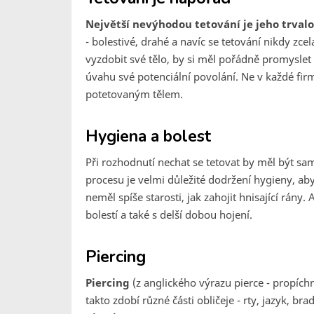
Největší nevýhodou tetování je jeho trvalo
- bolestivé, drahé a navíc se tetování nikdy zc
vyzdobit své tělo, by si měl pořádně promyslet 
úvahu své potenciální povolání. Ne v každé firm
potetovaným tělem.
Hygiena a bolest
Při rozhodnutí nechat se tetovat by měl být s
procesu je velmi důležité dodržení hygieny, a
neměl spíše starosti, jak zahojit hnisající rány.
bolestí a také s delší dobou hojení.
Piercing
Piercing
(z anglického výrazu pierce - propíchn
takto zdobí různé části obličeje - rty, jazyk, bra