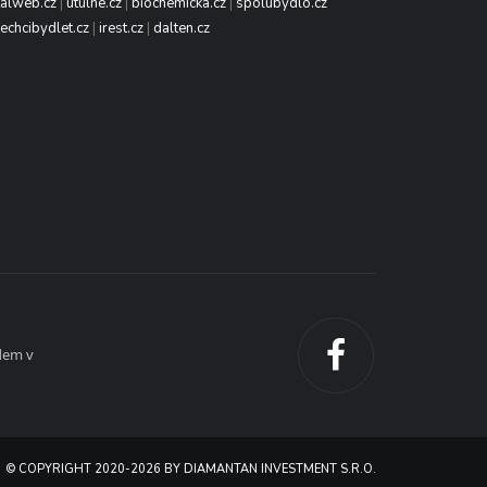
talweb.cz
|
utulne.cz
|
biochemicka.cz
|
spolubydlo.cz
echcibydlet.cz
|
irest.cz
|
dalten.cz
dem v
© COPYRIGHT 2020-2026 BY DIAMANTAN INVESTMENT S.R.O.