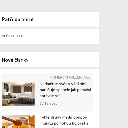
Patří do
témat
PÉČE O TĚLO
Nové
články
KOMERČNÍ PREZENTACE
Nadměrné světlo v ložnici
narušuje spánek: jak pomáhá
správné stí ...
12.12.2025
Tyhle druhy medů podpoří
imunitu pomohou bojovat s