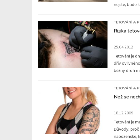
nejste, bude lep
TETOVÁNÍ A P
Rizika tetov
25.04.2012
Tetování je d
dřív ovlivněn
běžný druh mó
TETOVÁNÍ A P
Než se nech
18.12.2009
Tetování je m
Důvody, proč 
náboženské, kd