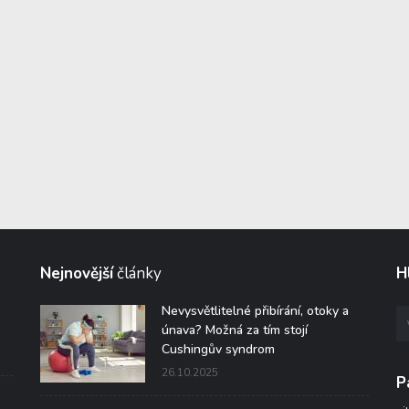
Nejnovější
články
H
Nevysvětlitelné přibírání, otoky a
únava? Možná za tím stojí
Cushingův syndrom
26.10.2025
P