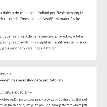
gu
daleko do minulosti. Indiáni používali piercing (z
h rituálech. Dnes jsou nejčastějšími materiály ke
ivý výběr salonu, kde vám piercing provedou, a také
 případným zdravotním komplikacím.
Zdravotní rizika
, jsou mnohem větší než u tetování.
IERCING
 vědět, než se rozhodnete pro tetování
VERONIKA TŮMOVÁ
dobré vědět, na co se připravit a co vzít v úvahu před tím, než
tovacího salonu? Jisté je, že pokud si sami ještě tetováním jisti