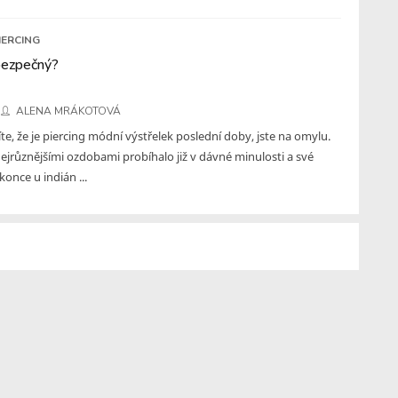
IERCING
 bezpečný?
ALENA MRÁKOTOVÁ
te, že je piercing módní výstřelek poslední doby, jste na omylu.
ejrůznějšími ozdobami probíhalo již v dávné minulosti a své
once u indián ...