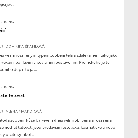
ší ješ ...
IERCING
ání
DOMINIKA ŠKAMLOVÁ
nes velmi rozšířeným typem zdobení těla a zdaleka není tako jako
o věkem, pohlavím či sociálním postavením. Pro někoho je to
dního doplňku ja ...
IERCING
áte tetovat
ALENA MRÁKOTOVÁ
etoda zdobení kůže barvivem dnes velmi oblíbená a rozšířená.
se nechat tetovat, jsou především estetické, kosmetické a nebo
y určité symbol ...