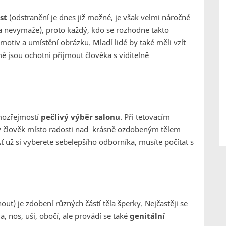
st
(odstranění je dnes již možné, je však velmi náročné
ela nevymaže), proto každý, kdo se rozhodne takto
motiv a umístění obrázku. Mladí lidé by také měli vzít
ě jsou ochotni přijmout člověka s viditelně
amozřejmostí
pečlivý výběr salonu
. Při tetovacím
by člověk místo radosti nad krásně ozdobeným tělem
 Ať už si vyberete sebelepšího odborníka, musíte počítat s
out) je zdobení různých částí těla šperky. Nejčastěji se
da, nos, uši, obočí, ale provádí se také
genitální