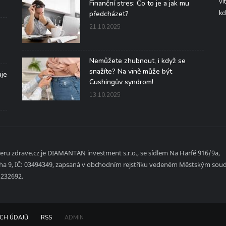
vi
Finanční stres: Co to je a jak mu
kd
předcházet?
21.10.2025
Nemůžete zhubnout, i když se
snažíte? Na vině může být
uje
Cushingův syndrom!
13.10.2025
ru zdrave.cz je DIAMANTAN investment s.r.o., se sídlem Na Harfě 916/9a,
aha 9, IČ: 03494349, zapsaná v obchodním rejstříku vedeném Městským sou
a 232692.
CH ÚDAJŮ
RSS
ADMIN