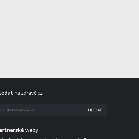
ledat
na zdravě.cz
HLEDAT
artnerské
weby