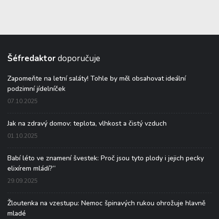
Šéfredaktor
doporučuje
Zapomeňte na letní saláty! Tohle by měl obsahovat ideální
podzimní jídelníček
07.10.2025
Jak na zdravý domov: teplota, vlhkost a čistý vzduch
01.10.2025
Babí léto ve znamení švestek: Proč jsou tyto plody i jejich pecky
elixírem mládí?“
29.09.2025
Žloutenka na vzestupu: Nemoc špinavých rukou ohrožuje hlavně
mladé