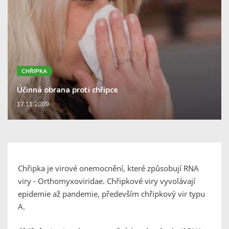
CHŘIPKA
Účinná obrana proti chřipce
17.11.2009
Chřipka je virové onemocnění, které způsobují RNA
viry - Orthomyxoviridae. Chřipkové viry vyvolávají
epidemie až pandemie, především chřipkový vir typu
A.