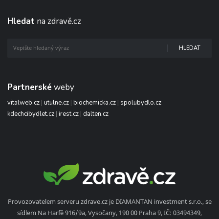
Hledat
na zdravě.cz
HLEDAT
Partnerské
weby
vitalweb.cz
|
utulne.cz
|
biochemicka.cz
|
spolubydlo.cz
kdechcibydlet.cz
|
irest.cz
|
dalten.cz
Provozovatelem serveru zdrave.cz je DIAMANTAN investment s.r.o., se
sídlem Na Harfě 916/9a, Vysočany, 190 00 Praha 9, IČ: 03494349,