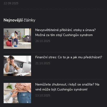
22.09.2025
Nejnovější
články
Nevysvětlitelné přibírání, otoky a únava?
Možná za tím stojí Cushingův syndrom
26.10.2025
Finanční stres: Co to je a jak mu předcházet?
21.10.2025
Nemůžete zhubnout, i když se snažíte? Na
vině může být Cushingův syndrom!
13.10.2025