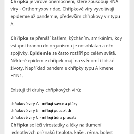
Chřipka
je virové onemocnění, které způsobují RNA
viry - Orthomyxoviridae. Chřipkové viry vyvolávají
epidemie až pandemie, především chřipkový vir typu
A.
Chřipka
se přenáší kašlem, kýcháním, smrkáním, kdy
vstupní branou do organismu je nosohlatan a oční
spojivky.
Epidemie
se často rozšíří po celém světě.
Některé epidemie chřipek mají na svědomí i lidské
životy. Například pandemie chřipky typu A kmene
H1N1.
Existují tři druhy chřipkových virů:
chřipkové viry A - infikují savce a ptáky
chřipkové viry B - infikují pouze lidi
chřipkové viry C - infikují lidi a prasata
Chřipka
se léčí virostatiky a léky na tlumení
jednotlivých příznaků (teplota, kašel, rýma, bolest