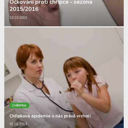
Očkování proti chřipce - sezóna
2015/2016
10.10.2015
CHŘIPKA
Chřipková epidemie u nás právě vrcholí
01.02.2013