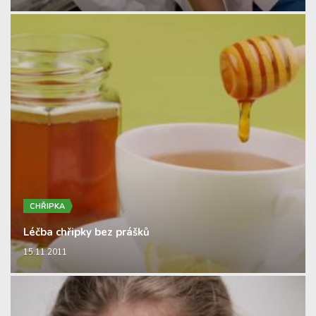
CHŘIPKA
Léčba chřipky bez prášků
15.11.2011