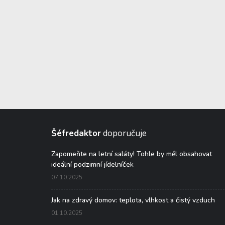
Šéfredaktor
doporučuje
Zapomeňte na letní saláty! Tohle by měl obsahovat
ideální podzimní jídelníček
07.10.2025
Jak na zdravý domov: teplota, vlhkost a čistý vzduch
01.10.2025