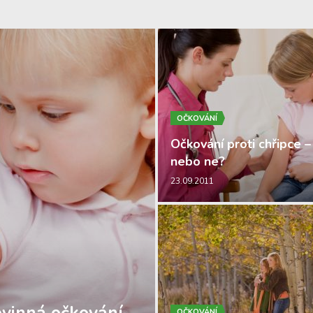
OČKOVÁNÍ
Očkování proti chřipce –
nebo ne?
23.09.2011
OČKOVÁNÍ