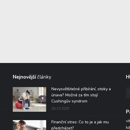
Nejnovější
články
H
Nevysvětlitelné přibírání, otoky a
únava? Možná za tím stojí
Cushingův syndrom
26.10.2025
P
vi
Finanční stres: Co to je a jak mu
kd
předcházet?