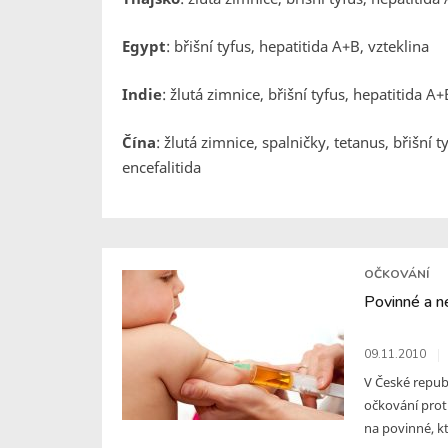
Egypt
: břišní tyfus, hepatitida A+B, vzteklina
Indie
: žlutá zimnice, břišní tyfus, hepatitida A
Čína
: žlutá zimnice, spalničky, tetanus, břišní 
encefalitida
OČKOVÁNÍ
Povinné a n
09.11.2010
V České repub
očkování prot
na povinné, kte