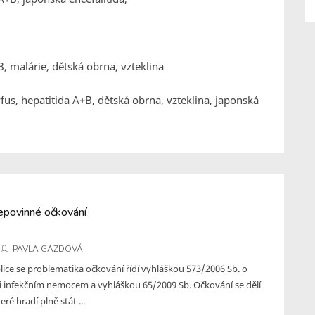
+B, malárie, dětská obrna, vzteklina
tyfus, hepatitida A+B, dětská obrna, vzteklina, japonská
epovinné očkování
PAVLA GAZDOVÁ
lice se problematika očkování řídí vyhláškou 573/2006 Sb. o
i infekčním nemocem a vyhláškou 65/2009 Sb. Očkování se dělí
ré hradí plně stát ...