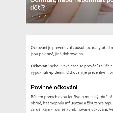
Odmítat, nebo neodmítat po
dětí?
17.08.2012
Očkování je preventivní způsob ochrany před
jsou povinná, jiná dobrovolná.
Očkování
neboli vakcinace se provádí za úče
vypuknutí epidemií. Očkování je preventivní, 
Povinné očkování
Během prvních dvou let života musí být dítě oč
obrně, haemophilu influenzae a žloutence typu 
zarděnkám - rovněž kombinované očkování. Vět