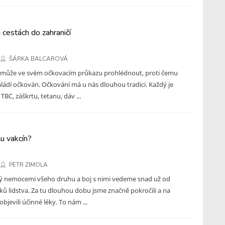
 cestách do zahraničí
ŠÁRKA BALCAROVÁ
i může ve svém očkovacím průkazu prohlédnout, proti čemu
ládí očkován. Očkování má u nás dlouhou tradici. Každý je
TBC, záškrtu, tetanu, dáv ...
lu vakcín?
PETR ZIMOLA
zlý nemocemi všeho druhu a boj s nimi vedeme snad už od
ů lidstva. Za tu dlouhou dobu jsme značně pokročili a na
bjevili účinné léky. To nám ...