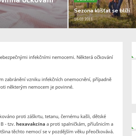
vinná očkování
Sezona klíšťat se blíží
16.03.2011
 nebezpečnými infekčními nemocemi. Některá očkování
lem zabránění vzniku infekčních onemocnění, případně
proti některým nemocem je povinné.
kováno proti záškrtu, tetanu, černému kašli, dětské
B - tzv.
hexavakcína
a proti spalničkám, příušnicím a
šina těchto nemocí se v pozdějším věku přeočkovává.