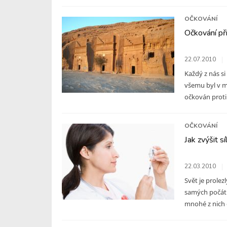
OČKOVÁNÍ
Očkování při
22.07.2010
Každý z nás s
všemu byl v m
očkován proti 
OČKOVÁNÍ
Jak zvýšit sí
22.03.2010
Svět je prole
samých počátk
mnohé z nich o