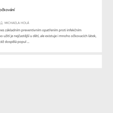
 očkování
MICHAELA HOLÁ
nes základním preventivním opatřením proti infekčním
 užití je nejčastější u dětí, ale existuje i mnoho očkovacích látek,
též dospělá popul ...