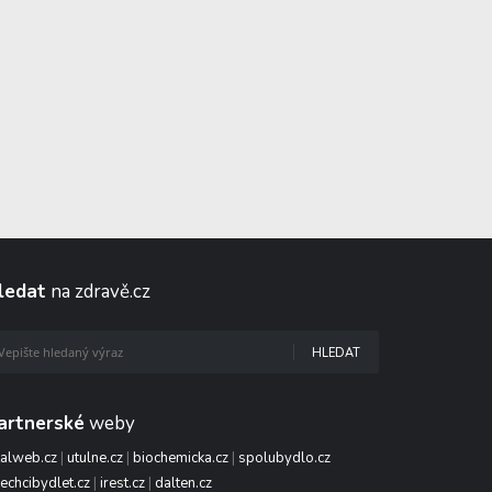
ledat
na zdravě.cz
HLEDAT
artnerské
weby
talweb.cz
|
utulne.cz
|
biochemicka.cz
|
spolubydlo.cz
echcibydlet.cz
|
irest.cz
|
dalten.cz