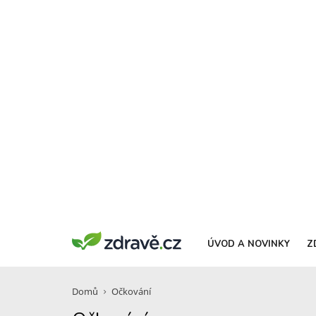
ÚVOD A NOVINKY
Z
Domů
Očkování