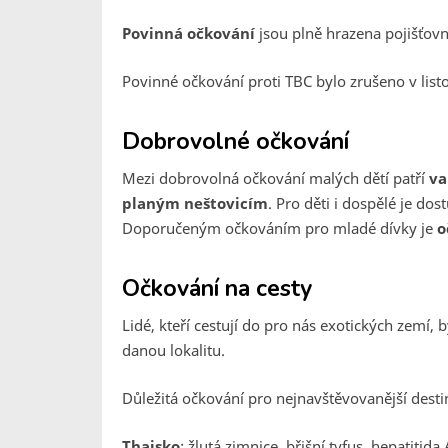
Povinná očkování
jsou plně hrazena pojišťov
Povinné očkování proti TBC bylo zrušeno v list
Dobrovolné očkování
Mezi dobrovolná očkování malých dětí patří
va
planým neštovicím
. Pro děti i dospělé je dos
Doporučeným očkováním pro mladé dívky je
o
Očkování na cesty
Lidé, kteří cestují do pro nás exotických zemí, 
danou lokalitu.
Důležitá očkování pro nejnavštěvovanější desti
Thajsko
: žlutá zimnice, břišní tyfus, hepatitida