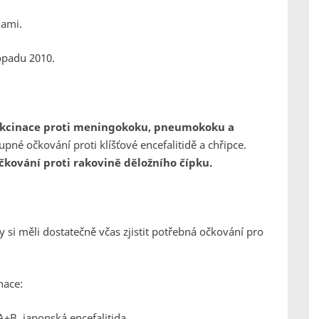
nami.
opadu 2010.
kcinace proti meningokoku, pneumokoku a
tupné očkování proti klíšťové encefalitidě a chřipce.
čkování proti rakovině děložního čípku.
by si měli dostatečně včas zjistit potřebná očkování pro
nace:
 A+B, japonská encefalitida,