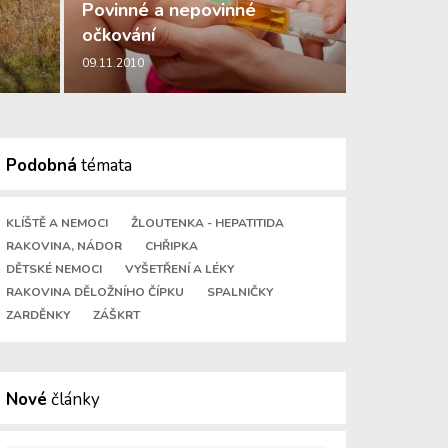
Povinné a nepovinné
očkování
09.11.2010
Podobná
témata
KLÍŠTĚ A NEMOCI
ŽLOUTENKA - HEPATITIDA
RAKOVINA, NÁDOR
CHŘIPKA
DĚTSKÉ NEMOCI
VYŠETŘENÍ A LÉKY
RAKOVINA DĚLOŽNÍHO ČÍPKU
SPALNIČKY
ZARDĚNKY
ZÁŠKRT
Nové
články