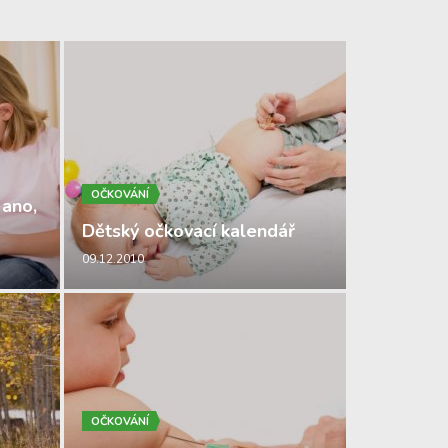
OČKOVÁNÍ
 ano,
Dětský očkovací kalendář
09.12.2010
OČKOVÁNÍ