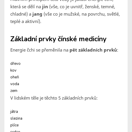
která se dělí na
jin
(vše, co je uvnitř, ženské, temné,
chladné) a
jang
(vše co je mužské, na povrchu, světlé,
teplé a aktivní).
Základní prvky čínské medicíny
Energie čchi se přeměnila na
pět základních prvků
:
dřevo
kov
oheň
voda
zem
V lidském těle je těchto 5 základních prvků:
játra
slezina
plíce