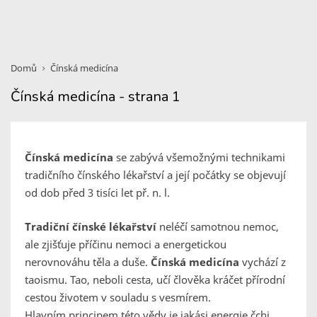
Domů
Čínská medicína
Čínská medicína - strana 1
Čínská medicína
se zabývá všemožnými technikami
tradičního čínského lékařství a její počátky se objevují
od dob před 3 tisíci let př. n. l.
Tradiční čínské lékařství
neléčí samotnou nemoc,
ale zjišťuje příčinu nemoci a energetickou
nerovnováhu těla a duše.
Čínská medicína
vychází z
taoismu.
Tao
, neboli
cesta
, učí člověka kráčet přírodní
cestou životem v souladu s vesmírem.
Hlavním principem této vědy je jakási energie čchi,