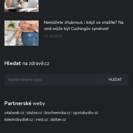
Nemůžete zhubnout, i když se snažíte? Na
vině může být Cushingův syndrom!
13.10.2025
Hledat
na zdravě.cz
HLEDAT
Partnerské
weby
vitalweb.cz
|
utulne.cz
|
biochemicka.cz
|
spolubydlo.cz
kdechcibydlet.cz
|
irest.cz
|
dalten.cz