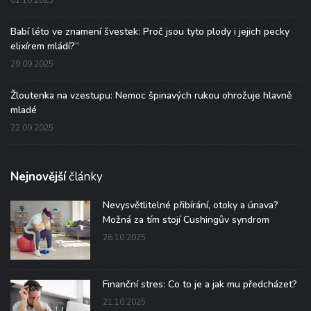
Babí léto ve znamení švestek: Proč jsou tyto plody i jejich pecky
elixírem mládí?“
29.09.2025
Žloutenka na vzestupu: Nemoc špinavých rukou ohrožuje hlavně
mladé
22.09.2025
Nejnovější
články
Nevysvětlitelné přibírání, otoky a únava?
Možná za tím stojí Cushingův syndrom
26.10.2025
Finanční stres: Co to je a jak mu předcházet?
21.10.2025