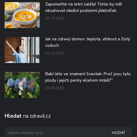
Zapomeňte na letní saláty! Tohle by měl
obsahovat ideální podzimní jídelníček
07.10.2025
Jak na zdravý domov: teplota, vlhkost a čistý
vzduch
01.10.2025
Babí léto ve znamení švestek: Proč jsou tyto
plody i jejich pecky elixírem mládí?“
29.09.2025
Hledat
na zdravě.cz
HLEDAT