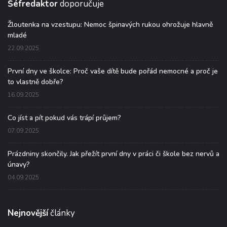
Šéfredaktor
doporučuje
Žloutenka na vzestupu: Nemoc špinavých rukou ohrožuje hlavně
mladé
22.09.2025
První dny ve školce: Proč vaše dítě bude pořád nemocné a proč je
to vlastně dobře?
16.09.2025
Co jíst a pít pokud vás trápí průjem?
07.09.2025
Prázdniny skončily. Jak přežít první dny v práci či škole bez nervů a
únavy?
04.09.2025
Nejnovější
články