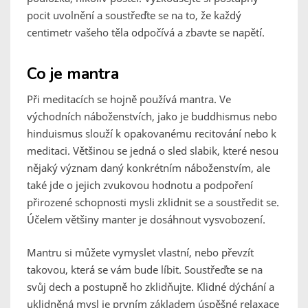
pocit uvolnění a soustřeďte se na to, že každý
centimetr vašeho těla odpočívá a zbavte se napětí.
Co je mantra
Při meditacích se hojně používá mantra. Ve
východních náboženstvích, jako je buddhismus nebo
hinduismus slouží k opakovanému recitování nebo k
meditaci. Většinou se jedná o sled slabik, které nesou
nějaký význam daný konkrétním náboženstvím, ale
také jde o jejich zvukovou hodnotu a podpoření
přirozené schopnosti mysli zklidnit se a soustředit se.
Účelem většiny manter je dosáhnout vysvobození.
Mantru si můžete vymyslet vlastní, nebo převzít
takovou, která se vám bude líbit. Soustřeďte se na
svůj dech a postupně ho zklidňujte. Klidné dýchání a
uklidněná mysl je prvním základem úspěšné relaxace