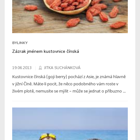
BYLINKY
Zázrak jménem kustovnice čínská
19.06.2013
JITKA SUCHÁNKOVÁ
Kustovnice čínská (goji berry) pochází z Asie, je známá hlavně
v jižní Číně. Máte-li pocit, že něco podobného vám roste v
živém plotě, nemusíte se mýlit – může se jednat o příbuzno ...