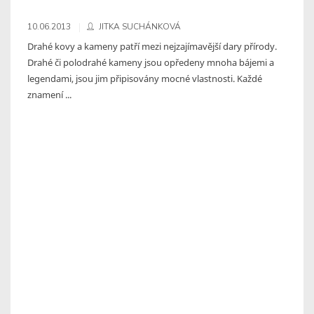
10.06.2013
JITKA SUCHÁNKOVÁ
Drahé kovy a kameny patří mezi nejzajímavější dary přírody.
Drahé či polodrahé kameny jsou opředeny mnoha bájemi a
legendami, jsou jim připisovány mocné vlastnosti. Každé
znamení ...