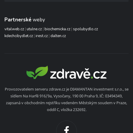
Partnerské
weby
vitalweb.cz
|
utulne.cz
|
biochemicka.cz
|
spolubydlo.cz
kdechcibydlet.cz
|
irest.cz
|
dalten.cz
Provozovatelem serveru zdrave.cz je DIAMANTAN investment s.r.o., se
sídlem Na Harfě 916/9a, Vysočany, 190 00 Praha 9, IČ: 03494349,
zapsaná v obchodním rejstříku vedeném Městským soudem v Praze,
oddíl C, vložka 232692.