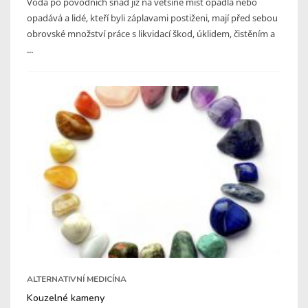
Voda po povodních snad již na většině míst opadla nebo
opadává a lidé, kteří byli záplavami postiženi, mají před sebou
obrovské množství práce s likvidací škod, úklidem, čistěním a
...
ALTERNATIVNÍ MEDICÍNA
Kouzelné kameny