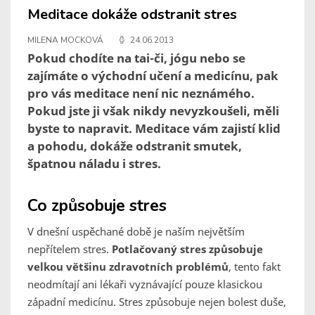
Meditace dokáže odstranit stres
MILENA MOCKOVÁ
24.06.2013
Pokud chodíte na tai-či, jógu nebo se
zajímáte o východní učení a medicínu, pak
pro vás meditace není nic neznámého.
Pokud jste ji však nikdy nevyzkoušeli, měli
byste to napravit. Meditace vám zajistí klid
a pohodu, dokáže odstranit smutek,
špatnou náladu i stres.
Co způsobuje stres
V dnešní uspěchané době je naším největším
nepřítelem stres.
Potlačovaný stres způsobuje
velkou většinu zdravotních problémů
, tento fakt
neodmítají ani lékaři vyznávající pouze klasickou
západní medicínu. Stres způsobuje nejen bolest duše,