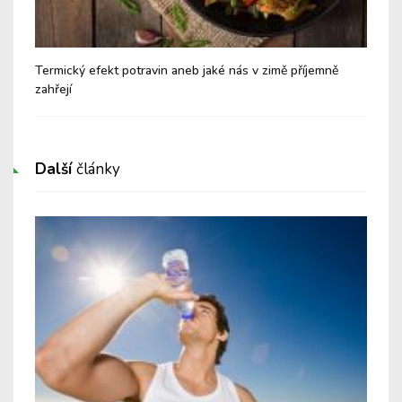
Termický efekt potravin aneb jaké nás v zimě příjemně
Org
zahřejí
něj
Další
články