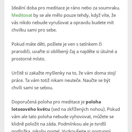
Ideální doba pro meditace je ráno nebo za soumraku.
Meditovat
by se ale mělo pouze tehdy, když víte, že
vás nikdo nebude vyrušovat a opravdu budete mít
chvilku sami pro sebe.
Pokud máte děti, pošlete je ven s tatínkem či
prarodiči, uvařte si oblíbený čaj a najděte si útulné a
prostorné místo.
Určitě si zakažte myšlenky na to, že vám doma stojí
práce. Ta vám totiž nikam neuteče. Naučte se být
chvíli sami se sebou.
Doporučená poloha pro meditace je
poloha
lotosového květu
(sed na zkřížených nohou). Pokud
vám ale tato poloha nebude vyhovovat, můžete se
klidně položit na záda. Podmínkou ale je tvrdší
podložka, nikoliv postel. Vyzkoušejte si postupný