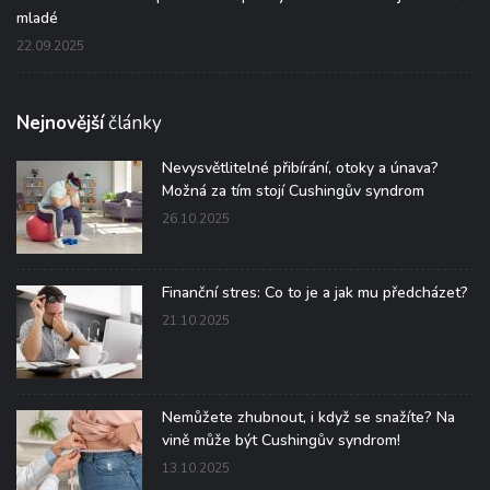
mladé
22.09.2025
Nejnovější
články
Nevysvětlitelné přibírání, otoky a únava?
Možná za tím stojí Cushingův syndrom
26.10.2025
Finanční stres: Co to je a jak mu předcházet?
21.10.2025
Nemůžete zhubnout, i když se snažíte? Na
vině může být Cushingův syndrom!
13.10.2025