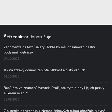
Šéfredaktor
doporučuje
Zapomeňte na letní saláty! Tohle by měl obsahovat ideální
podzimní jídelníček
07.10.2025
Jak na zdravý domov: teplota, vlhkost a čistý vzduch
01.10.2025
Babí léto ve znamení švestek: Proč jsou tyto plody i jejich pecky
elixírem mládí?“
29.09.2025
Žloutenka na vzestupu: Nemoc špinavých rukou ohrožuje hlavně