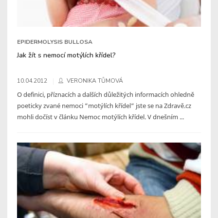
EPIDERMOLYSIS BULLOSA
Jak žít s nemocí motýlích křídel?
10.04.2012
VERONIKA TŮMOVÁ
O definici, příznacích a dalších důležitých informacích ohledně
poeticky zvané nemoci “motýlích křídel“ jste se na Zdravě.cz
mohli dočíst v článku Nemoc motýlích křídel. V dnešním ...