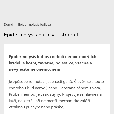
Domů
Epidermolysis bullosa
Epidermolysis bullosa - strana 1
Epidermolysis bullosa neboli nemoc motýlích
křídel je kožní, závažné, bolestivé, vzácné a
nevyléčitelné onemocnění
.
Je způsobeno mutací jedenácti genů. Člověk se s touto
chorobou buď narodí, nebo ji dostane během života.
Průběh nemoci je však stejný. Projevuje se hlavně na
kůži, na které i při nejmenší mechanické zátěži
vzniknou puchýře nebo prásky.