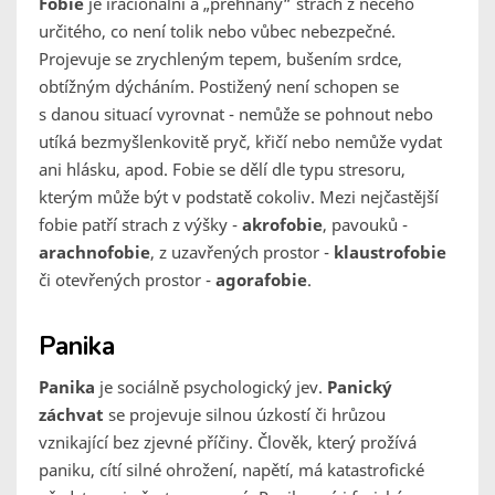
Fobie
je iracionální a „přehnaný“ strach z něčeho
určitého, co není tolik nebo vůbec nebezpečné.
Projevuje se zrychleným tepem, bušením srdce,
obtížným dýcháním. Postižený není schopen se
s danou situací vyrovnat - nemůže se pohnout nebo
utíká bezmyšlenkovitě pryč, křičí nebo nemůže vydat
ani hlásku, apod. Fobie se dělí dle typu stresoru,
kterým může být v podstatě cokoliv. Mezi nejčastější
fobie patří strach z výšky -
akrofobie
, pavouků -
arachnofobie
, z uzavřených prostor -
klaustrofobie
či otevřených prostor -
agorafobie
.
Panika
Panika
je sociálně psychologický jev.
Panický
záchvat
se projevuje silnou úzkostí či hrůzou
vznikající bez zjevné příčiny. Člověk, který prožívá
paniku, cítí silné ohrožení, napětí, má katastrofické