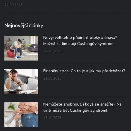
22.09.2025
Nejnovější
články
Nevysvětlitelné přibírání, otoky a únava?
Možná za tím stojí Cushingův syndrom
26.10.2025
Finanční stres: Co to je a jak mu předcházet?
21.10.2025
Nemůžete zhubnout, i když se snažíte? Na
vině může být Cushingův syndrom!
13.10.2025