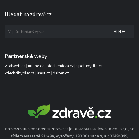
Hledat
na zdravě.cz
HLEDAT
Partnerské
weby
vitalweb.cz
|
utulne.cz
|
biochemicka.cz
|
spolubydlo.cz
kdechcibydlet.cz
|
irest.cz
|
dalten.cz
Provozovatelem serveru zdrave.cz je DIAMANTAN investment s.r.o., se
sídlem Na Harfě 916/9a, Vysočany, 190 00 Praha 9, IČ: 03494349,