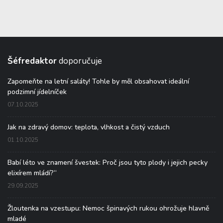
Šéfredaktor
doporučuje
Zapomeňte na letní saláty! Tohle by měl obsahovat ideální
podzimní jídelníček
07.10.2025
Jak na zdravý domov: teplota, vlhkost a čistý vzduch
01.10.2025
Babí léto ve znamení švestek: Proč jsou tyto plody i jejich pecky
elixírem mládí?“
29.09.2025
Žloutenka na vzestupu: Nemoc špinavých rukou ohrožuje hlavně
mladé