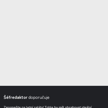
Šéfredaktor
doporučuje
Zapomeňte na letní saláty! Tohle by měl obsahovat ideální