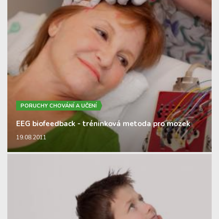
PORUCHY CHOVÁNÍ A UČENÍ
EEG biofeedback - tréninková metoda pro mozek
19.08.2011