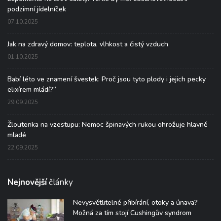
podzimní jídelníček
07.10.2025
Jak na zdravý domov: teplota, vlhkost a čistý vzduch
01.10.2025
Babí léto ve znamení švestek: Proč jsou tyto plody i jejich pecky
elixírem mládí?“
29.09.2025
Žloutenka na vzestupu: Nemoc špinavých rukou ohrožuje hlavně
mladé
22.09.2025
Nejnovější
články
Nevysvětlitelné přibírání, otoky a únava?
Možná za tím stojí Cushingův syndrom