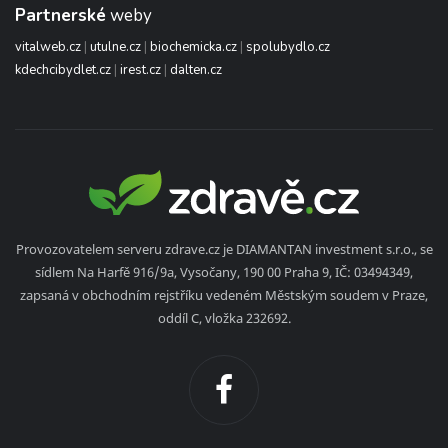
Partnerské
weby
vitalweb.cz
|
utulne.cz
|
biochemicka.cz
|
spolubydlo.cz
kdechcibydlet.cz
|
irest.cz
|
dalten.cz
Provozovatelem serveru zdrave.cz je DIAMANTAN investment s.r.o., se
sídlem Na Harfě 916/9a, Vysočany, 190 00 Praha 9, IČ: 03494349,
zapsaná v obchodním rejstříku vedeném Městským soudem v Praze,
oddíl C, vložka 232692.