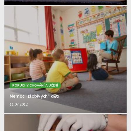
PORUCHY CHOVÁNÍ A UČENÍ
Nemoc "zlobivých" dětí
11.07.2012