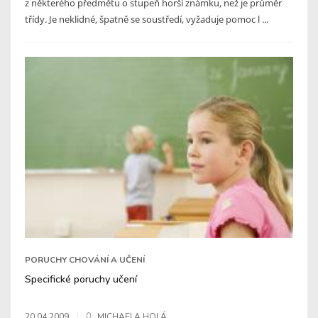
z některého předmětu o stupeň horší známku, než je průměr
třídy. Je neklidné, špatně se soustředí, vyžaduje pomoc l ...
PORUCHY CHOVÁNÍ A UČENÍ
Specifické poruchy učení
20.04.2009
MICHAELA HOLÁ