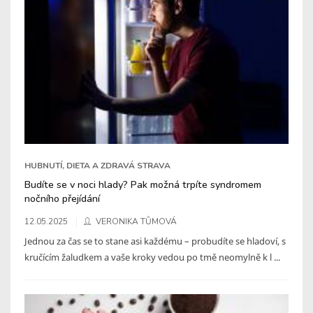
HUBNUTÍ, DIETA A ZDRAVÁ STRAVA
Budíte se v noci hlady? Pak možná trpíte syndromem
nočního přejídání
12.05.2025
VERONIKA TŮMOVÁ
Jednou za čas se to stane asi každému – probudíte se hladoví, s
kručícím žaludkem a vaše kroky vedou po tmě neomylně k l ...