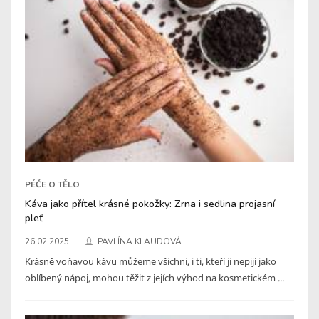
PÉČE O TĚLO
Káva jako přítel krásné pokožky: Zrna i sedlina projasní
pleť
26.02.2025
PAVLÍNA KLAUDOVÁ
Krásně voňavou kávu můžeme všichni, i ti, kteří ji nepijí jako
oblíbený nápoj, mohou těžit z jejích výhod na kosmetickém ...