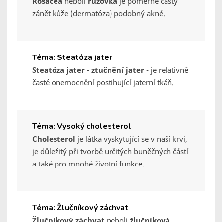
Rosacea
neboli
růžovka
je poměrně častý
zánět kůže (dermatóza) podobný akné.
Téma: Steatóza jater
Steatóza jater
-
ztučnění jater
- je relativně
časté onemocnění postihující jaterní tkáň.
Téma: Vysoký cholesterol
Cholesterol
je látka vyskytující se v naší krvi,
je důležitý při tvorbě určitých buněčných částí
a také pro mnohé životní funkce.
Téma: Žlučníkový záchvat
Žlučníkový záchvat
neboli
žlučníková