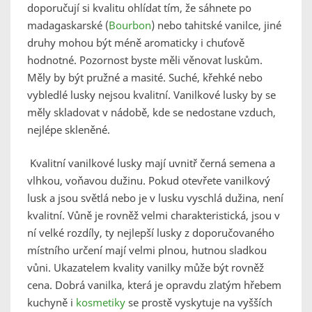
doporučují si kvalitu ohlídat tím, že sáhnete po
madagaskarské (
Bourbon
) nebo tahitské vanilce, jiné
druhy mohou být méně aromaticky i chuťově
hodnotné. Pozornost byste měli věnovat luskům.
Měly by být pružné a masité. Suché, křehké nebo
vybledlé lusky nejsou kvalitní. Vanilkové lusky by se
měly skladovat v nádobě, kde se nedostane vzduch,
nejlépe skleněné.
Kvalitní vanilkové lusky mají uvnitř černá semena a
vlhkou, voňavou dužinu. Pokud otevřete vanilkový
lusk a jsou světlá nebo je v lusku vyschlá dužina, není
kvalitní. Vůně je rovněž velmi charakteristická, jsou v
ní velké rozdíly, ty nejlepší lusky z doporučovaného
místního určení mají velmi plnou, hutnou sladkou
vůni. Ukazatelem kvality vanilky může být rovněž
cena. Dobrá vanilka, která je opravdu zlatým hřebem
kuchyně i
kosmetiky
se prostě vyskytuje na vyšších