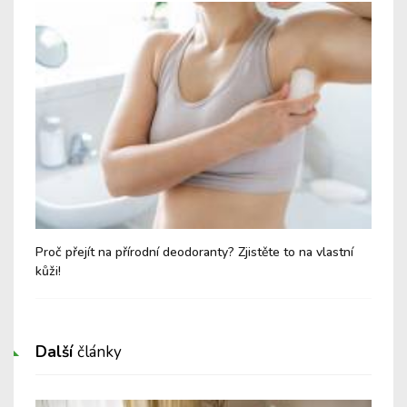
sky
Proč přejít na přírodní deodoranty? Zjistěte to na vlastní
Tyh
kůži!
Další
články