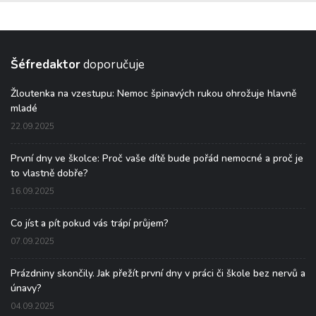
Šéfredaktor
doporučuje
Žloutenka na vzestupu: Nemoc špinavých rukou ohrožuje hlavně
mladé
22.09.2025
První dny ve školce: Proč vaše dítě bude pořád nemocné a proč je
to vlastně dobře?
16.09.2025
Co jíst a pít pokud vás trápí průjem?
07.09.2025
Prázdniny skončily. Jak přežít první dny v práci či škole bez nervů a
únavy?
04.09.2025