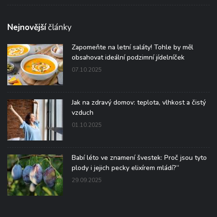
Nejnovější
články
Zapomeňte na letní saláty! Tohle by měl
obsahovat ideální podzimní jídelníček
07.10.2025
Jak na zdravý domov: teplota, vlhkost a čistý
vzduch
01.10.2025
Babí léto ve znamení švestek: Proč jsou tyto
plody i jejich pecky elixírem mládí?“
29.09.2025