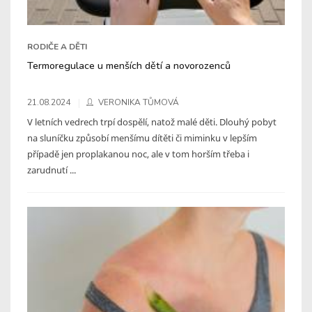
RODIČE A DĚTI
Termoregulace u menších dětí a novorozenců
21.08.2024
VERONIKA TŮMOVÁ
V letních vedrech trpí dospělí, natož malé děti. Dlouhý pobyt
na sluníčku způsobí menšímu dítěti či miminku v lepším
případě jen proplakanou noc, ale v tom horším třeba i
zarudnutí ...