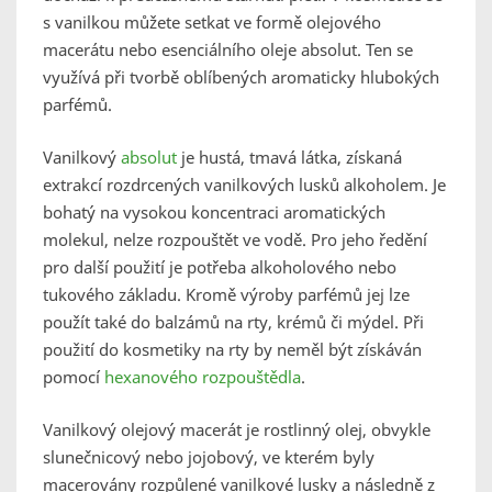
s vanilkou můžete setkat ve formě olejového
macerátu nebo esenciálního oleje absolut. Ten se
využívá při tvorbě oblíbených aromaticky hlubokých
parfémů.
Vanilkový
absolut
je hustá, tmavá látka, získaná
extrakcí rozdrcených vanilkových lusků alkoholem. Je
bohatý na vysokou koncentraci aromatických
molekul, nelze rozpouštět ve vodě. Pro jeho ředění
pro další použití je potřeba alkoholového nebo
tukového základu. Kromě výroby parfémů jej lze
použít také do balzámů na rty, krémů či mýdel. Při
použití do kosmetiky na rty by neměl být získáván
pomocí
hexanového rozpouštědla
.
Vanilkový olejový macerát je rostlinný olej, obvykle
slunečnicový nebo jojobový, ve kterém byly
macerovány rozpůlené vanilkové lusky a následně z