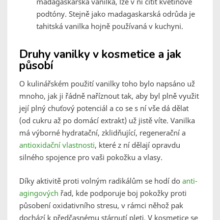
madagaskarská vanilka, lze v ní cítit květinové
podtóny. Stejně jako madagaskarská odrůda je
tahitská vanilka hojně používaná v kuchyni.
Druhy vanilky v kosmetice a jak
působí
O kulinářském použití vanilky toho bylo napsáno už
mnoho, jak ji řádně naříznout tak, aby byl plně využit
její plný chuťový potenciál a co se s ní vše dá dělat
(od cukru až po domácí extrakt) už jistě víte. Vanilka
má výborné hydratační, zklidňující, regenerační a
antioxidační vlastnosti
, které z ní dělají opravdu
silného spojence pro vaši pokožku a vlasy.
Díky aktivitě proti volným radikálům se hodí do
anti-
agingových
řad, kde podporuje boj pokožky proti
působení oxidativního stresu, v rámci něhož pak
dochází k předčasnému stárnutí pleti. V kosmetice se