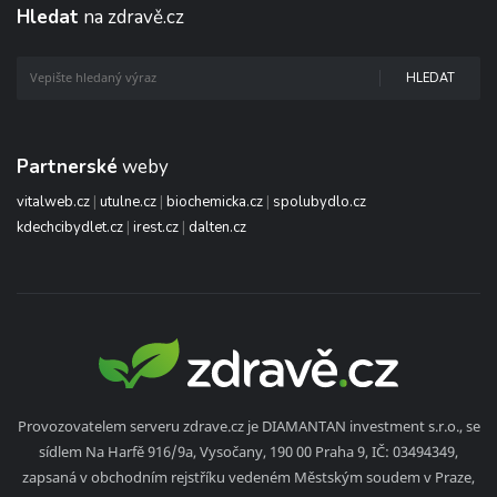
Hledat
na zdravě.cz
HLEDAT
Partnerské
weby
vitalweb.cz
|
utulne.cz
|
biochemicka.cz
|
spolubydlo.cz
kdechcibydlet.cz
|
irest.cz
|
dalten.cz
Provozovatelem serveru zdrave.cz je DIAMANTAN investment s.r.o., se
sídlem Na Harfě 916/9a, Vysočany, 190 00 Praha 9, IČ: 03494349,
zapsaná v obchodním rejstříku vedeném Městským soudem v Praze,