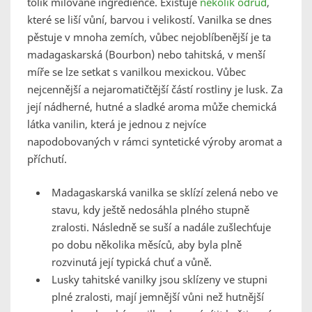
tolik milované ingredience. Existuje
několik odrůd
,
které se liší vůní, barvou i velikostí. Vanilka se dnes
pěstuje v mnoha zemích, vůbec nejoblíbenější je ta
madagaskarská (Bourbon) nebo tahitská, v menší
míře se lze setkat s vanilkou mexickou. Vůbec
nejcennější a nejaromatičtější částí rostliny je lusk. Za
její nádherné, hutné a sladké aroma může chemická
látka vanilin, která je jednou z nejvíce
napodobovaných v rámci syntetické výroby aromat a
příchutí.
Madagaskarská vanilka se sklízí zelená nebo ve
stavu, kdy ještě nedosáhla plného stupně
zralosti. Následně se suší a nadále zušlechťuje
po dobu několika měsíců, aby byla plně
rozvinutá její typická chuť a vůně.
Lusky tahitské vanilky jsou sklízeny ve stupni
plné zralosti, mají jemnější vůni než hutnější