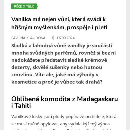
PÉČE O TĚLO
Vanilka má nejen vůni, která svádí k
hříšným myšlenkám, prospěje i pleti
PAVLÍNA KLAUDOVÁ
16.09.2024
Sladká a lahodná vůně vanilky je součástí
mnoha svůdných parfémů, rovněž si bez ní
nedokážete představit sladké krémové
dezerty, skvělé sušenky nebo hutnou
zmrzlinu. Víte ale, jaké má výhody v
kosmetice a proč je vůbec tak drahá?
Oblíbená komodita z Madagaskaru
i Tahiti
Vanilkové lusky jsou plody popínavé orchideje, která
se musí ručně opylovat, aby vydala kýžený výnos