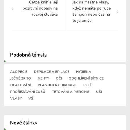
Četba knih a její
Jak na mastné vlasy,
pozitivní dopady na
když nemáte po ruce
rozvoj člověka
šampon nebo čas na
to je umýt
Podobná
témata
ALOPECIE
DEPILACE A EPILACE
HYGIENA
JEČNÉ ZRNO
NEHTY
OČI
ODCHLÍPENÍ SÍTNICE
OPALOVÁNÍ
PLASTICKÁ CHIRURGIE
PLEŤ
PROŘEZÁVÁNÍ ZUBŮ
TETOVÁNÍ A PIERCING
UŠI
VLASY
VŠI
Nové
články