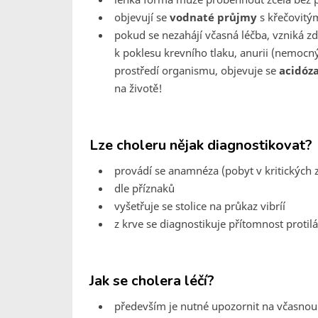
objevují se
vodnaté průjmy
s křečovitý
pokud se nezahájí včasná léčba, vzniká zd
k poklesu krevního tlaku, anurii (nemocný
prostředí organismu, objevuje se
acidóz
na životě!
Lze choleru nějak diagnostikovat?
provádí se anamnéza (pobyt v kritických ze
dle příznaků
vyšetřuje se stolice na průkaz vibríí
z krve se diagnostikuje přítomnost protil
Jak se cholera léčí?
především je nutné upozornit na včasnou 