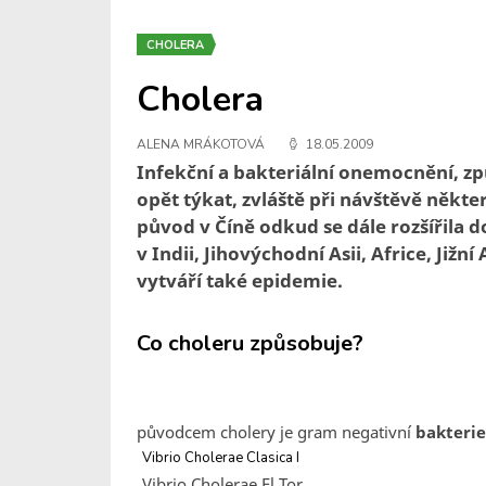
CHOLERA
Cholera
ALENA MRÁKOTOVÁ
18.05.2009
Infekční a bakteriální onemocnění, z
opět týkat, zvláště při návštěvě někte
původ v Číně odkud se dále rozšířila d
v Indii, Jihovýchodní Asii, Africe, Již
vytváří také epidemie.
Co choleru způsobuje?
původcem cholery je gram negativní
bakteri
Vibrio Cholerae Clasica I
Vibrio Cholerae El Tor