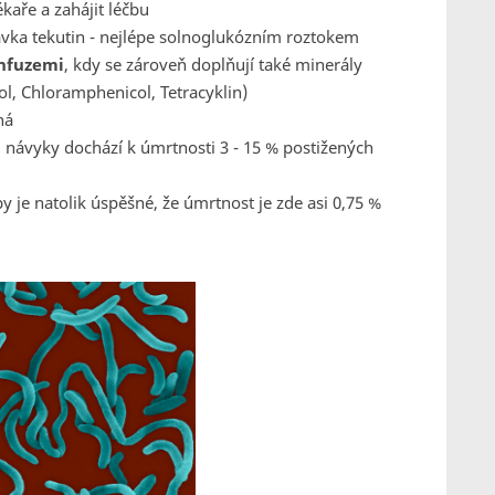
ékaře a zahájit léčbu
ávka tekutin - nejlépe solnoglukózním roztokem
infuzemi
, kdy se zároveň doplňují také minerály
l, Chloramphenicol, Tetracyklin)
ná
 návyky dochází k úmrtnosti 3 - 15 % postižených
y je natolik úspěšné, že úmrtnost je zde asi 0,75 %