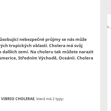
působující nebezpečné průjmy se nás může
rých tropických oblastí. Cholera má svůj
o dalších zemí. Na choleru tak můžete narazit
ní Americe, Středním Východě, Oceánii. Cholera
e VIBRIO CHOLERAE
, která má 2 typy: