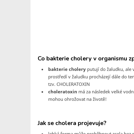
Co bakterie cholery v organismu z
bakterie cholery
putují do žaludku, ale
prostředí v žaludku procházejí dále do te
tzv. CHOLERATOXIN
choleratoxin
má za následek velké vodní a
mohou ohrožovat na životě!
Jak se cholera projevuje?
lehká forma může proběhnout zcela bez 