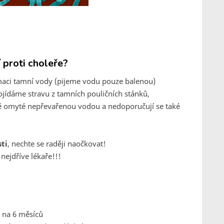
í proti choleře?
aci tamní vody (pijeme vodu pouze balenou)
pojídáme stravu z tamních pouličních stánků,
ině omyté nepřevařenou vodou a nedoporučují se také
sti
, nechte se raději naočkovat!
nejdříve lékaře!!!
n na 6 měsíců