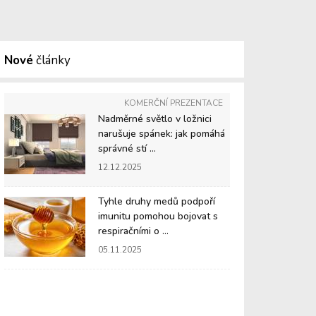
Nové
články
KOMERČNÍ PREZENTACE
Nadměrné světlo v ložnici
narušuje spánek: jak pomáhá
správné stí ...
12.12.2025
Tyhle druhy medů podpoří
imunitu pomohou bojovat s
respiračními o ...
05.11.2025