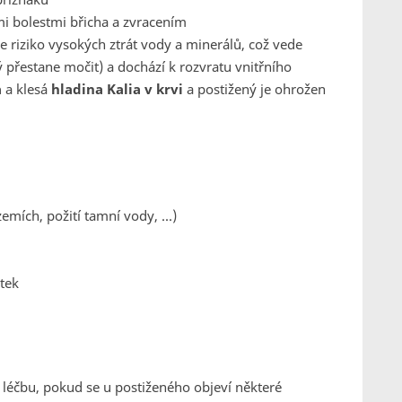
mi bolestmi břicha a zvracením
e riziko vysokých ztrát vody a minerálů, což vede
 přestane močit) a dochází k rozvratu vnitřního
a
a klesá
hladina Kalia v krvi
a postižený je ohrožen
mích, požití tamní vody, ...)
átek
léčbu, pokud se u postiženého objeví některé