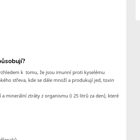
působují?
 vzhledem k tomu, že jsou imunní proti kyselému
nkého střeva, kde se dále množí a produkují jed, toxin
 minerální ztráty z organismu (i 25 litrů za den), které
příznaků