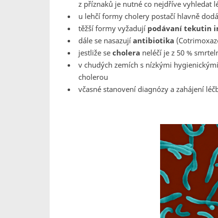
z příznaků je nutné co nejdříve vyhledat l
u lehčí formy cholery postačí hlavně dod
těžší formy vyžadují
podávaní tekutin 
dále se nasazují
antibiotika
(Cotrimoxazo
jestliže se
cholera
neléčí je z 50 % smrtel
v chudých zemích s nízkými hygienickými
cholerou
včasné stanovení diagnózy a zahájení léčb