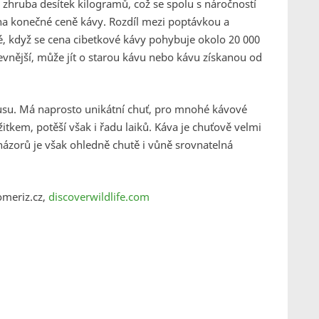
 zhruba desítek kilogramů, což se spolu s náročností
 na konečné ceně kávy. Rozdíl mezi poptávkou a
né, když se cena cibetkové kávy pohybuje okolo 20 000
evnější, může jít o starou kávu nebo kávu získanou od
su. Má naprosto unikátní chuť, pro mnohé kávové
itkem, potěší však i řadu laiků. Káva je chuťově velmi
názorů je však ohledně chutě i vůně srovnatelná
omeriz.cz,
discoverwildlife.com