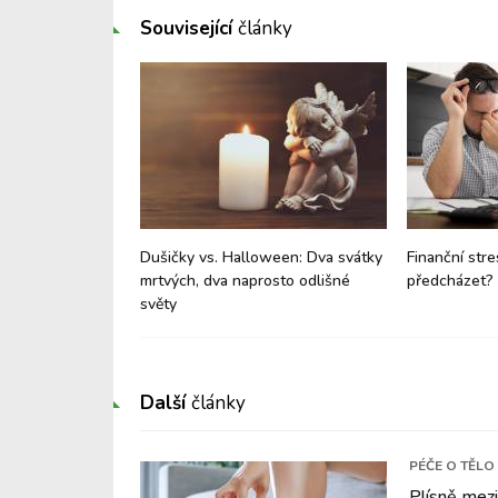
Související
články
 i cestování –
Dušičky vs. Halloween: Dva svátky
Finanční stre
tý problém a co
mrtvých, dva naprosto odlišné
předcházet?
světy
Další
články
PÉČE O TĚLO
Plísně mezi 