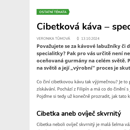
OSTATNÍ TÉMATA
Cibetková káva – spec
VERONIKA TŮMOVÁ
13.10.2024
Považujete se za kávové labužníky či d
specialitky? Pak pro vás určitě není
oceňovaná gurmány na celém světě. Pa
na světě a její „výrobní“ proces je sku
Co činí cibetkovou kávu tak výjimečnou? Je to p
získávání. Pochází z Filipín a má co do činěn
Pojďme si tedy už konečně prozradit, jak tato ká
Cibetka aneb ovíječ skvrnitý
Cibetka neboli ovíječ skvrnitý je malá šelma v