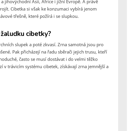
a jihovýchodní Asii, Africe i jižní Evropě. A právě
rojít. Cibetka si však ke konzumaci vybírá jenom
ávové třešně, které požírá i se slupkou.
žaludku cibetky?
rchních slupek a poté zkvasí. Zrna samotná jsou pro
ené. Pak přicházejí na řadu sběrači jejich trusu, kteří
noduché, často se musí dostávat i do velmi těžko
í v trávicím systému cibetek, získávají zrna jemnější a