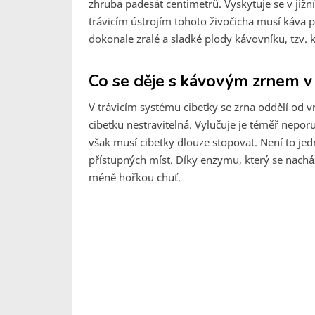
zhruba padesát centimetrů. Vyskytuje se v jižní 
trávicím ústrojím tohoto živočicha musí káva p
dokonale zralé a sladké plody kávovníku, tzv. k
Co se děje s kávovým zrnem v 
V trávicím systému cibetky se zrna oddělí od v
cibetku nestravitelná. Vylučuje je téměř neporuš
však musí cibetky dlouze stopovat. Není to jed
přístupných míst. Díky enzymu, který se nacház
méně hořkou chuť.