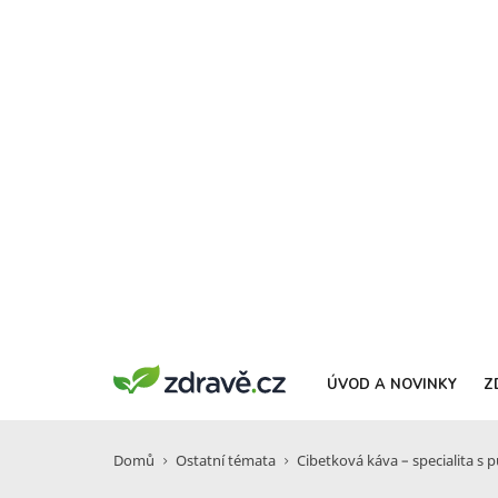
ÚVOD A NOVINKY
Z
Domů
Ostatní témata
Cibetková káva – specialita s