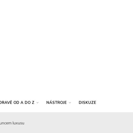
DRAVĚ OD A DO Z
NÁSTROJE
DISKUZE
 puncem luxusu