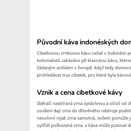
Původní káva indonéských d
Cibetkovou zrnkovou kávu začali v Indonésii 
kolonialistů zakázáno pít klasickou kávu, kterou
žádaným artiklem v Evropě. Když tedy domorodci 
prohledávat trus cibetek, pro které byla kávov
Vznik a cena cibetkové kávy
Sběrači nasbíraná zrna opláchnou a očistí od z
usušení dají zrna do dřevěného nástroje podo
neovlivní nijak zrna samotná, ovšem pomůže je
vytřídí poškozená zrna, a káva může putovat d