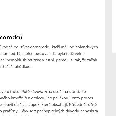
omorodců
původně používat domorodci, kteří měli od holandských
 tam od 19. století pěstovali. Ta byla totiž velmi
nemohli sbírat zrna vlastní, poradili si tak, že začali
á třešeň lahůdkou.
bytků trusu. Poté kávová zrna usuší na slunci. Po
bného hmoždíři a omlacují ho paličkou. Tento proces
 zbavit dalších slupek, které obsahují. Následně ručně
o pražírny. Kávy se z pochopitelných důvodů nenasbírá