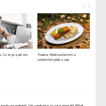
s: Co to je a jak mu
Tradice štědrovečerních a
Dýně vy
svátečních jídel u nás
proč je
prsty na nohách: Jak vznikají a co se s nimi dá dělat