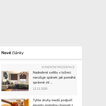
Nové
články
KOMERČNÍ PREZENTACE
Nadměrné světlo v ložnici
narušuje spánek: jak pomáhá
správné stí ...
12.12.2025
Tyhle druhy medů podpoří
imunitu pomohou bojovat s