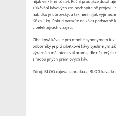
nijak velké množství. Roční produkce dosahuje
získávání kávových zrn pochopitelně projeví i
nabídku je obrovský, a tak není nijak výjimeč
Kč za 1 kg. Pokud narazíte na kávu podstatně l
cibetek žijících v zajetí.
Cibetková káva je pro mnohé synonymem luxu
odborníky je pití cibetkové kávy ojedinělým záž
výrazná a má intenzívní aroma, dle některých 
s řadou jiných prémiových káv.
Zdroj: BLOG cajova-zahrada.cz, BLOG kava-kr