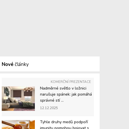
Nové
články
KOMERČNÍ PREZENTACE
Nadměrné světlo v ložnici
narušuje spánek: jak pomáhá
správné stí ...
12.12.2025
Tyhle druhy medů podpoří
imunitu pomohou bojovat s