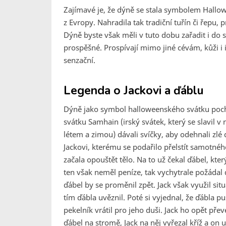
Zajímavé je, že dýně se stala symbolem Hallowe
z Evropy. Nahradila tak tradiční tuřín či řepu
Dýně byste však měli v tuto dobu zařadit i do s
prospěšné. Prospívají mimo jiné cévám, kůži i 
senzační.
Legenda o Jackovi a ďáblu
Dýně jako symbol halloweenského svátku pochá
svátku Samhain (irský svátek, který se slavil v 
létem a zimou) dávali svíčky, aby odehnali zlé
Jackovi, kterému se podařilo přelstít samotnéh
začala opouštět tělo. Na to už čekal ďábel, kter
ten však neměl peníze, tak vychytrale požádal ďá
ďábel by se proměnil zpět. Jack však využil sit
tím ďábla uvěznil. Poté si vyjednal, že ďábla p
pekelník vrátil pro jeho duši. Jack ho opět přev
ďábel na stromě, Jack na něj vyřezal kříž a on u