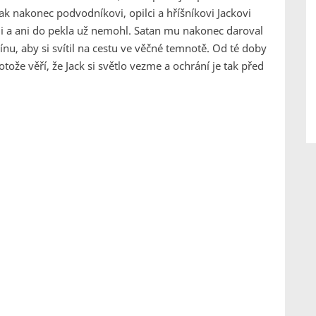
ak nakonec podvodníkovi, opilci a hříšníkovi Jackovi
li a ani do pekla už nemohl. Satan mu nakonec daroval
ínu, aby si svítil na cestu ve věčné temnotě. Od té doby
tože věří, že Jack si světlo vezme a ochrání je tak před