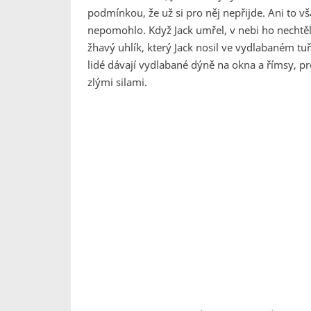
podmínkou, že už si pro něj nepřijde. Ani to vš
nepomohlo. Když Jack umřel, v nebi ho nechtě
žhavý uhlík, který Jack nosil ve vydlabaném tuř
lidé dávají vydlabané dýně na okna a římsy, pro
zlými silami.