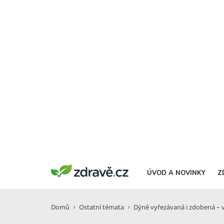
ÚVOD A NOVINKY
Z
Domů
Ostatní témata
Dýně vyřezávaná i zdobená – 