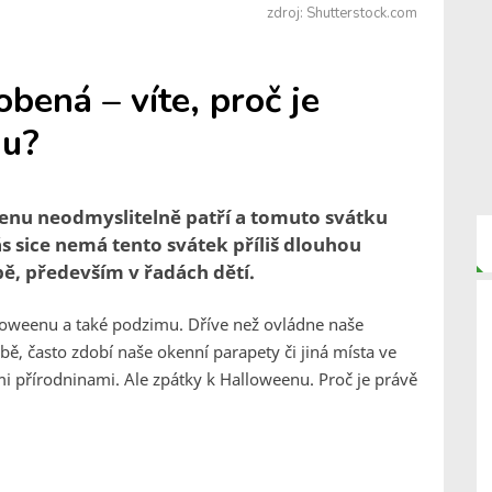
zdroj: Shutterstock.com
bená – víte, proč je
nu?
enu neodmyslitelně patří a tomuto svátku
ás sice nemá tento svátek příliš dlouhou
libě, především v řadách dětí.
loweenu a také podzimu. Dříve než ovládne naše
bě, často zdobí naše okenní parapety či jiná místa ve
mi přírodninami. Ale zpátky k Halloweenu. Proč je právě