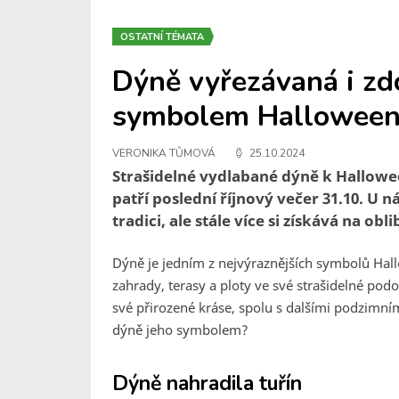
OSTATNÍ TÉMATA
Dýně vyřezávaná i zdo
symbolem Hallowee
VERONIKA TŮMOVÁ
25.10.2024
Strašidelné vydlabané dýně k Hallowe
patří poslední říjnový večer 31.10. U n
tradici, ale stále více si získává na ob
Dýně je jedním z nejvýraznějších symbolů Hal
zahrady, terasy a ploty ve své strašidelné podo
své přirozené kráse, spolu s dalšími podzimní
dýně jeho symbolem?
Dýně nahradila tuřín