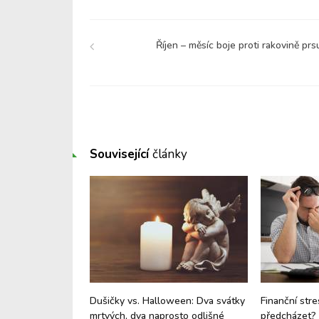
Říjen – měsíc boje proti rakovině prs
Související
články
 i cestování –
Dušičky vs. Halloween: Dva svátky
Finanční stre
tý problém a co
mrtvých, dva naprosto odlišné
předcházet?