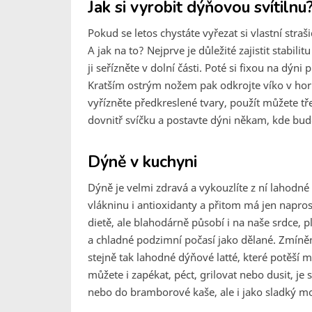
Jak si vyrobit dýňovou svítilnu
Pokud se letos chystáte vyřezat si vlastní stra
A jak na to? Nejprve je důležité zajistit stabil
ji seřízněte v dolní části. Poté si fixou na dýni
Kratším ostrým nožem pak odkrojte víko v horní
vyřízněte předkreslené tvary, použít můžete tř
dovnitř svíčku a postavte dýni někam, kde bud
Dýně v kuchyni
Dýně je velmi zdravá a vykouzlíte z ní lahodné
vlákninu i antioxidanty a přitom má jen napro
dietě, ale blahodárně působí i na naše srdce, p
a chladné podzimní počasí jako dělané. Zmíně
stejně tak lahodné dýňové latté, které potěší 
můžete i zapékat, péct, grilovat nebo dusit, j
nebo do bramborové kaše, ale i jako sladký m