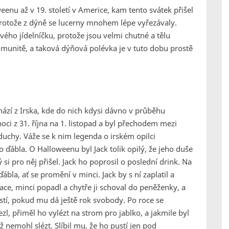
enu až v 19. století v Americe, kam tento svátek přišel
, protože z dýně se lucerny mnohem lépe vyřezávaly.
vého jídelníčku, protože jsou velmi chutné a tělu
imunitě, a taková dýňová polévka je v tuto dobu prostě
zí z Irska, kde do nich kdysi dávno v průběhu
noci z 31. října na 1. listopad a byl přechodem mezi
 duchy. Váže se k nim legenda o irském opilci
o ďábla. O Halloweenu byl Jack tolik opilý, že jeho duše
ý si pro něj přišel. Jack ho poprosil o poslední drink. Na
bla, ať se promění v minci. Jack by s ní zaplatil a
uace, minci popadl a chytře ji schoval do peněženky, a
ustí, pokud mu dá ještě rok svobody. Po roce se
ezl, přiměl ho vylézt na strom pro jablko, a jakmile byl
ž nemohl slézt. Slíbil mu, že ho pustí jen pod