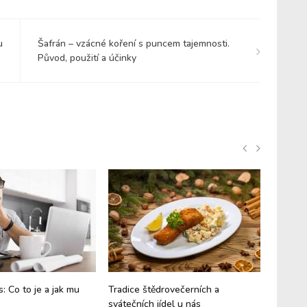
u
Šafrán – vzácné koření s puncem tajemnosti.
Původ, použití a účinky
s: Co to je a jak mu
Tradice štědrovečerních a
Cibetkov
svátečních jídel u nás
puncem