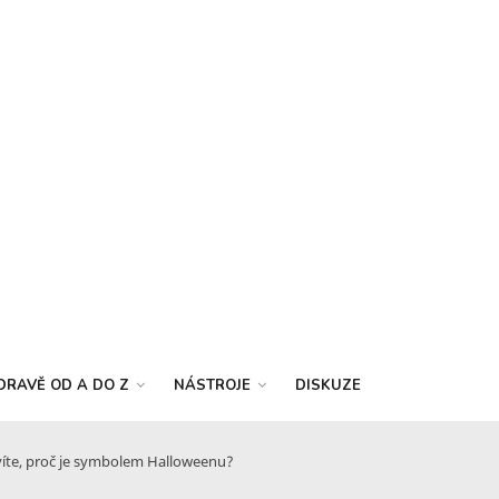
DRAVĚ OD A DO Z
NÁSTROJE
DISKUZE
víte, proč je symbolem Halloweenu?