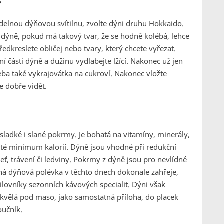
?
šidelnou dýňovou svítilnu, zvolte dýni druhu Hokkaido.
itu dýně, pokud má takový tvar, že se hodně kolébá, lehce
 předkreslete obličej nebo tvary, který chcete vyřezat.
 části dýně a dužinu vydlabejte lžící. Nakonec už jen
eba také vykrajovátka na cukroví. Nakonec vložte
e dobře vidět.
 sladké i slané pokrmy. Je bohatá na vitamíny, minerály,
sté minimum kalorií. Dýně jsou vhodné při redukční
leť, trávení či ledviny. Pokrmy z dýně jsou pro nevlídné
ná dýňová polévka v těchto dnech dokonale zahřeje,
milovníky sezonních kávových specialit. Dýni však
e skvělá pod maso, jako samostatná příloha, do placek
oučník.