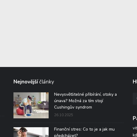
Nejnovější
články
H
Nevysvětlitelné přibírání, otoky a
únava? Možná za tím stojí
Cushingův syndrom
26.10.2025
P
vi
Finanční stres: Co to je a jak mu
kd
předcházet?