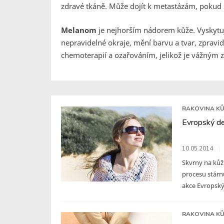
zdravé tkáně. Může dojít k metastázám, pokud 
Melanom
je nejhorším nádorem kůže. Vyskytuj
nepravidelné okraje, mění barvu a tvar, zpravid
chemoterapií a ozařováním, jelikož je vážným
RAKOVINA KŮ
Evropský d
10.05.2014
Skvrny na kůži
procesu stárn
akce Evropský
RAKOVINA KŮ