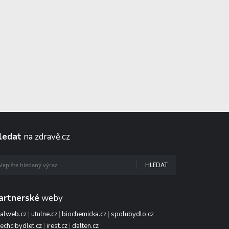
ledat
na zdravě.cz
HLEDAT
artnerské
weby
talweb.cz
|
utulne.cz
|
biochemicka.cz
|
spolubydlo.cz
echcibydlet.cz
|
irest.cz
|
dalten.cz