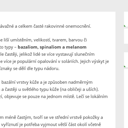
 závažné a celkem časté rakovinné onemocnění.
 liší umístěním, velikostí, tvarem, barvou či
to typy –
bazaliom, spinaliom a melanom
e častěji, jelikož lidé se více vystavují slunečním
více je populární opalování v soláriích. Jejich výskyt je
znaky se dělí dle typu nádoru.
m bazální vrstvy kůže a je způsoben nadměrným
a častěji u světlého typu kůže (na obličeji a uších).
zí, objevuje se pouze na jednom místě. Lečí se lokálním
em méně častým, tvoří se ve střední vrstvě pokožky a
yříznutí je potřeba vyjmout větší část okolí včetně