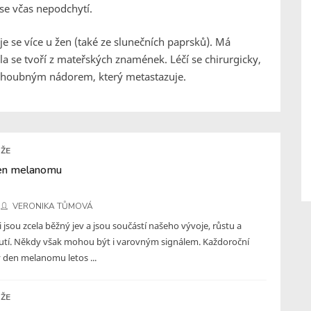
se včas nepodchytí.
e se více u žen (také ze slunečních paprsků). Má
la se tvoří z mateřských znamének. Léčí se chirurgicky,
 zhoubným nádorem, který metastazuje.
ŽE
en melanomu
VERONIKA TŮMOVÁ
 jsou zcela běžný jev a jsou součástí našeho vývoje, růstu a
utí. Někdy však mohou být i varovným signálem. Každoroční
 den melanomu letos ...
ŽE