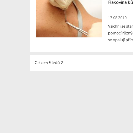
Rakovina ků
17.08.2010
Všichni se sta
pomocí různýc
se opalují přír
Celkem článků 2