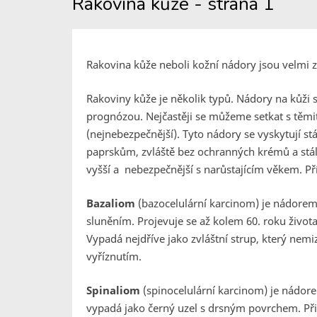
Rakovina kůže - strana 1
Rakovina kůže neboli kožní nádory jsou velmi
Rakoviny kůže je několik typů. Nádory na kůži se
prognózou. Nejčastěji se můžeme setkat s těmi
(nejnebezpečnější). Tyto nádory se vyskytují stál
paprskům, zvláště bez ochranných krémů a stále 
vyšší a nebezpečnější s narůstajícím věkem. Pří
Bazaliom
(bazocelulární karcinom) je nádore
sluněním. Projevuje se až kolem 60. roku života 
Vypadá nejdříve jako zvláštní strup, který nemi
vyříznutím.
Spinaliom
(spinocelulární karcinom) je nádor
vypadá jako černý uzel s drsným povrchem. Při v