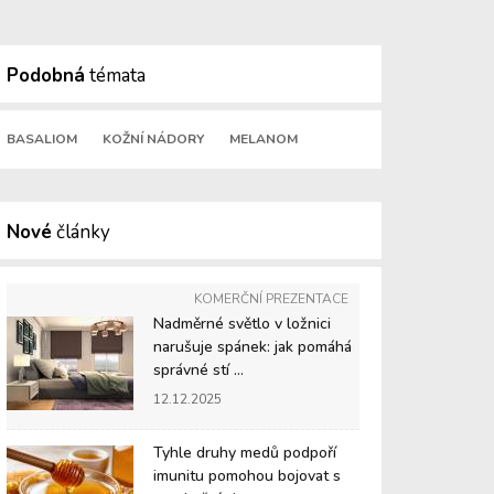
Podobná
témata
BASALIOM
KOŽNÍ NÁDORY
MELANOM
Nové
články
KOMERČNÍ PREZENTACE
Nadměrné světlo v ložnici
narušuje spánek: jak pomáhá
správné stí ...
12.12.2025
Tyhle druhy medů podpoří
imunitu pomohou bojovat s