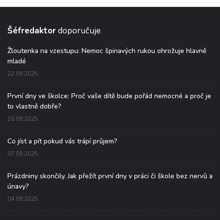
Šéfredaktor
doporučuje
Žloutenka na vzestupu: Nemoc špinavých rukou ohrožuje hlavně
mladé
22.09.2025
První dny ve školce: Proč vaše dítě bude pořád nemocné a proč je
to vlastně dobře?
16.09.2025
Co jíst a pít pokud vás trápí průjem?
07.09.2025
Prázdniny skončily. Jak přežít první dny v práci či škole bez nervů a
únavy?
04.09.2025