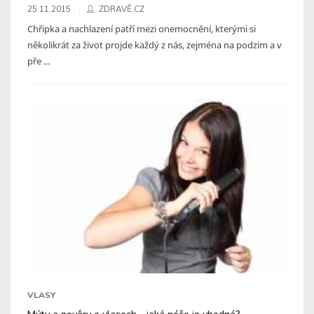
25.11.2015
ZDRAVĚ.CZ
Chřipka a nachlazení patří mezi onemocnění, kterými si
několikrát za život projde každý z nás, zejména na podzim a v
pře ...
VLASY
Mýty a pověry o vlasech - jaká péče je vhodná?