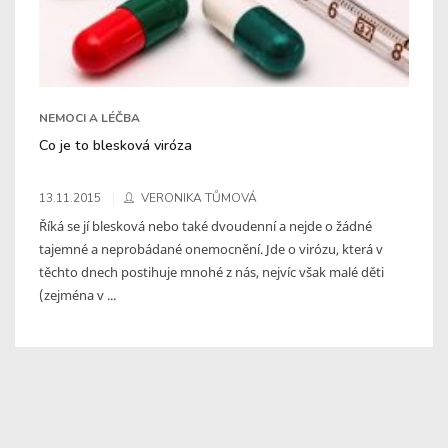
NEMOCI A LÉČBA
Co je to blesková viróza
13.11.2015
VERONIKA TŮMOVÁ
Říká se jí blesková nebo také dvoudenní a nejde o žádné
tajemné a neprobádané onemocnění. Jde o virózu, která v
těchto dnech postihuje mnohé z nás, nejvíc však malé děti
(zejména v ...