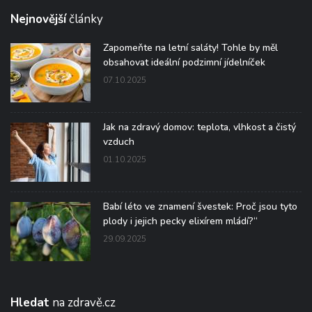
Nejnovější
články
Zapomeňte na letní saláty! Tohle by měl
obsahovat ideální podzimní jídelníček
07.10.2025
Jak na zdravý domov: teplota, vlhkost a čistý
vzduch
01.10.2025
Babí léto ve znamení švestek: Proč jsou tyto
plody i jejich pecky elixírem mládí?“
29.09.2025
Hledat
na zdravě.cz