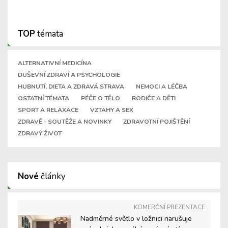
TOP
témata
ALTERNATIVNÍ MEDICÍNA
DUŠEVNÍ ZDRAVÍ A PSYCHOLOGIE
HUBNUTÍ, DIETA A ZDRAVÁ STRAVA
NEMOCI A LÉČBA
OSTATNÍ TÉMATA
PÉČE O TĚLO
RODIČE A DĚTI
SPORT A RELAXACE
VZTAHY A SEX
ZDRAVĚ - SOUTĚŽE A NOVINKY
ZDRAVOTNÍ POJIŠTĚNÍ
ZDRAVÝ ŽIVOT
Nové
články
KOMERČNÍ PREZENTACE
Nadměrné světlo v ložnici narušuje