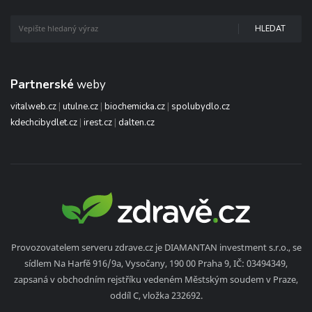
HLEDAT
Partnerské
weby
vitalweb.cz
|
utulne.cz
|
biochemicka.cz
|
spolubydlo.cz
kdechcibydlet.cz
|
irest.cz
|
dalten.cz
Provozovatelem serveru zdrave.cz je DIAMANTAN investment s.r.o., se
sídlem Na Harfě 916/9a, Vysočany, 190 00 Praha 9, IČ: 03494349,
zapsaná v obchodním rejstříku vedeném Městským soudem v Praze,
oddíl C, vložka 232692.