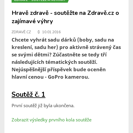
Hravě zdravě - soutěžte na Zdravě.cz o
zajímavé výhry
ZDRAVĚ.CZ
10.01.2016
Chcete vyhrát sadu dárků (boby, sadu na
kreslení, sadu her) pro aktivně strávený čas
se svými dětmi? Zúčastněte se tedy tří
následujících tématických soutěží.
Nejúspěšnější příspěvek bude oceněn
hlavní cenou - GoPro kamerou.
Soutěž č. 1
První soutěž již byla ukončena.
Zobrazit výsledky prvního kola soutěže