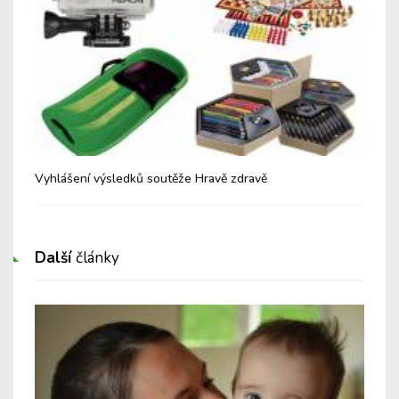
Vyhlášení výsledků soutěže Hravě zdravě
Hla
Další
články