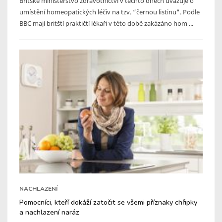
Britské ministerstvo zdravotnictví v těchto dnech uvažuje o
umístění homeopatických léčiv na tzv. “černou listinu". Podle
BBC mají britští praktičtí lékaři v této době zakázáno hom ...
NACHLAZENÍ
Pomocníci, kteří dokáží zatočit se všemi příznaky chřipky
a nachlazení naráz