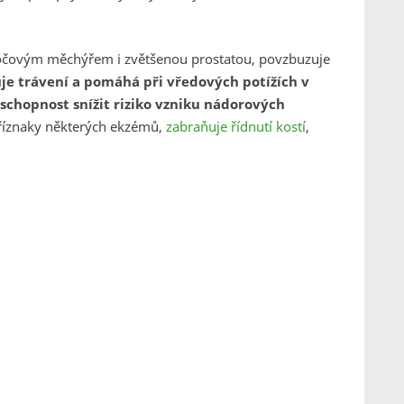
očovým měchýřem i zvětšenou prostatou, povzbuzuje
e trávení a pomáhá při vředových potížích v
schopnost snížit riziko vzniku nádorových
říznaky některých ekzémů,
zabraňuje řídnutí kostí
,