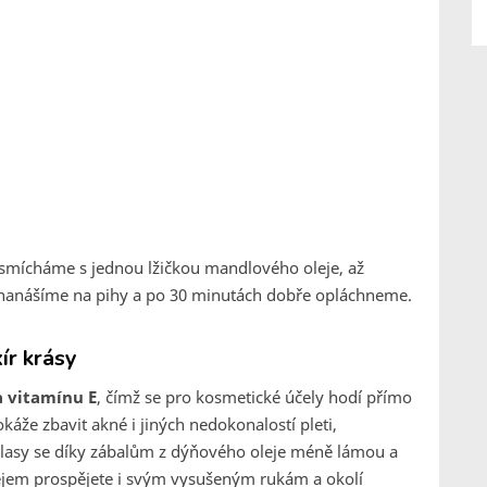
smícháme s jednou lžičkou mandlového oleje, až
u nanášíme na pihy a po 30 minutách dobře opláchneme.
ír krásy
a vitamínu E
, čímž se pro kosmetické účely hodí přímo
káže zbavit akné i jiných nedokonalostí pleti,
Vlasy se díky zábalům z dýňového oleje méně lámou a
em prospějete i svým vysušeným rukám a okolí