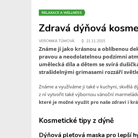
RELAXACE A WELLNESS
Zdravá dýňová kosme
VERONIKA TŮMOVÁ
21.11.2015
Známe ji jako krásnou a oblíbenou d
pravou a neodolatelnou podzimní atmo
umělecká díla a dětem se svírá dušička,
strašidelnými grimasami rozzáří světl
Známe a využíváme ji také v kuchyni, skvělá 
z ní vytvořit také výbornou vánoční marmelád
které je možné využít pro naše zdraví i kr
Kosmetické tipy z dýně
Dýňová pleťová maska pro lepší h