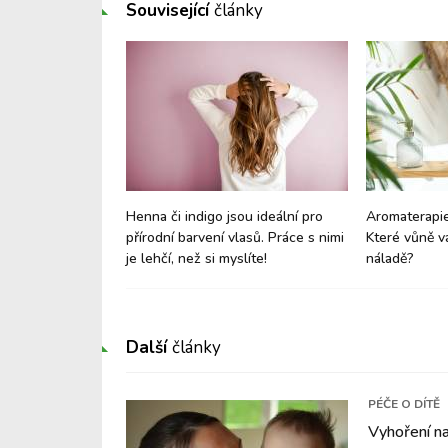
Související
články
 své zdraví jen
Henna či indigo jsou ideální pro
Aromaterapie
přírodní barvení vlasů. Práce s nimi
Které vůně v
je lehčí, než si myslíte!
náladě?
Další
články
PÉČE O DÍTĚ
Vyhoření n