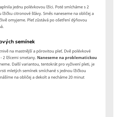
lnila jednu polévkovou lžíci. Poté smícháme s 2
 lžičku citronové šťávy. Směs naneseme na obličej a
člivě omyjeme. Pleť zůstává po ošetření dýňovou
á.
ýňových semínek
nivě na mastnější a pórovitou pleť. Dvě polévkové
- 2 lžícemi smetany.
Naneseme na problematickou
me. Další variantou, tentokrát pro vyživení pleti, je
rsti mletých semínek smíchané s jednou lžičkou
nášíme na obličej a dekolt a necháme 20 minut