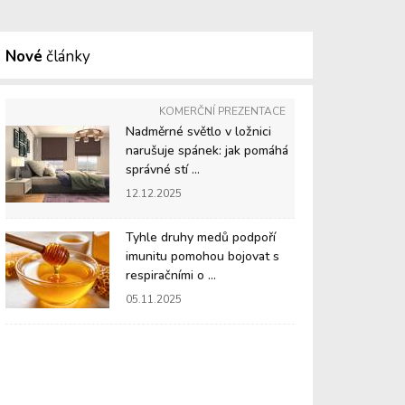
Nové
články
KOMERČNÍ PREZENTACE
Nadměrné světlo v ložnici
narušuje spánek: jak pomáhá
správné stí ...
12.12.2025
Tyhle druhy medů podpoří
imunitu pomohou bojovat s
respiračními o ...
05.11.2025