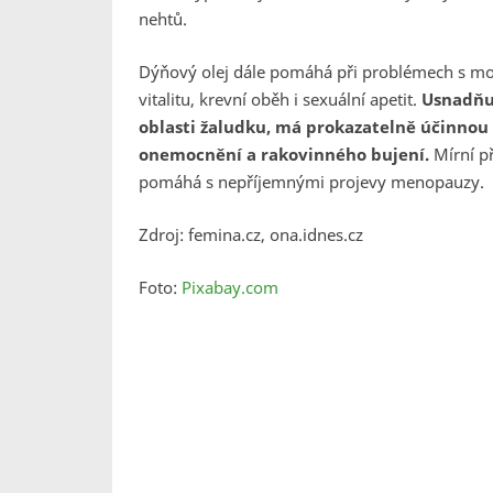
nehtů.
Dýňový olej dále pomáhá při problémech s m
vitalitu, krevní oběh i sexuální apetit.
Usnadňuj
oblasti žaludku, má prokazatelně účinnou 
onemocnění a rakovinného bujení.
Mírní p
pomáhá s nepříjemnými projevy menopauzy.
Zdroj: femina.cz, ona.idnes.cz
Foto:
Pixabay.com