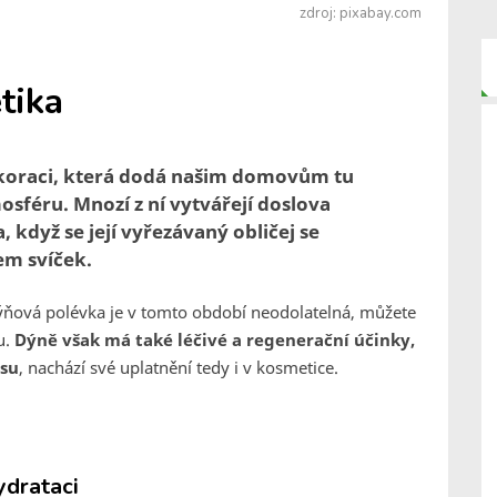
zdroj: pixabay.com
tika
ekoraci, která dodá našim domovům tu
sféru. Mnozí z ní vytvářejí doslova
 když se její vyřezávaný obličej se
em svíček.
dýňová polévka je v tomto období neodolatelná, můžete
u.
Dýně však má také léčivé a regenerační účinky,
ásu
, nachází své uplatnění tedy i v kosmetice.
ydrataci