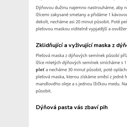
Dýňovou dužinu najemno nastrouháme, aby nap
lžícemi zakysané smetany a přidáme 1 kávovou
dekolt, necháme asi 20 minut působit. Poté pe
pleťovou maskou viditelně vypjatější a osvěžen
Zklidňující a vyživující maska z d
Pleťová maska z dýňových semínek působí příz
lžíce mletých dýňových semínek smícháme s 1 
pleť
a necháme 30 minut působit, poté opláchne
pleťová maska, kterou získáme směsí z jedné h
mandlového oleje a s jednou lžičkou medu. Na
působit.
Dýňová pasta vás zbaví pih