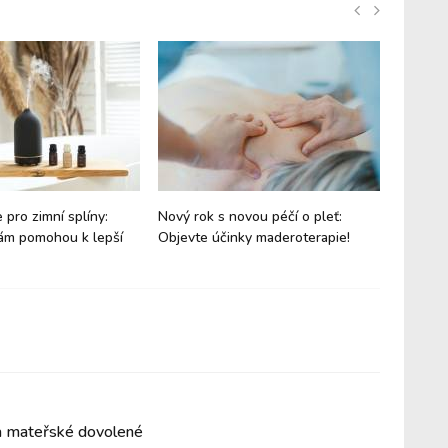
 pro zimní splíny:
Nový rok s novou péčí o pleť:
Synteti
ám pomohou k lepší
Objevte účinky maderoterapie!
během a
zdraví 
a mateřské dovolené