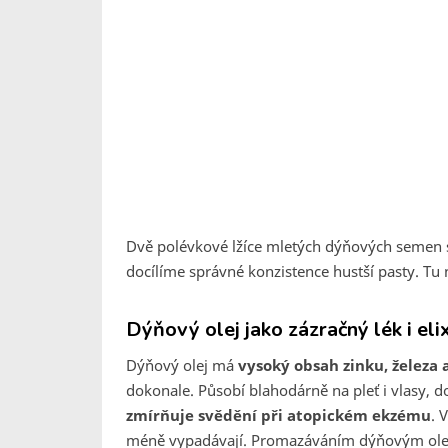
Dvě polévkové lžíce mletých dýňových semen 
docílíme správné konzistence hustší pasty. T
Dýňový olej jako zázračný lék i elix
Dýňový olej má
vysoký obsah zinku, železa 
dokonale. Působí blahodárně na pleť i vlasy, do
zmírňuje svědění při atopickém ekzému
. 
méně vypadávají. Promazáváním dýňovým olej