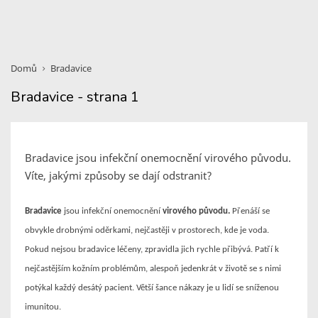
Domů
Bradavice
Bradavice - strana 1
Bradavice jsou infekční onemocnění virového původu.
Víte, jakými způsoby se dají odstranit?
Bradavice
jsou infekční onemocnění
virového původu.
Přenáší se
obvykle drobnými oděrkami, nejčastěji v prostorech, kde je voda.
Pokud nejsou bradavice léčeny, zpravidla jich rychle přibývá. Patří k
nejčastějším kožním problémům, alespoň jedenkrát v životě se s nimi
potýkal každý desátý pacient. Větší šance nákazy je u lidí se sníženou
imunitou.