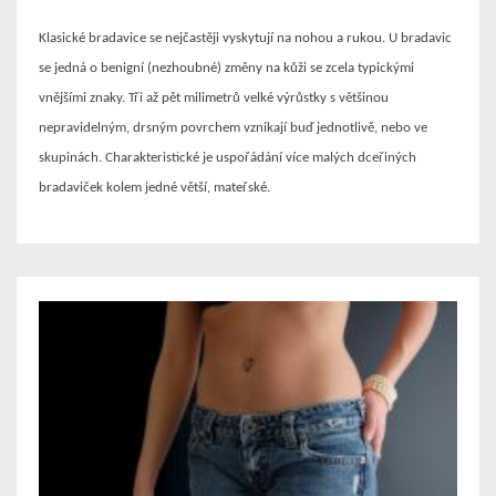
Klasické bradavice se nejčastěji vyskytují na nohou a rukou. U bradavic
se jedná o benigní (nezhoubné) změny na kůži se zcela typickými
vnějšími znaky.
Tři až pět milimetrů velké výrůstky s většinou
nepravidelným, drsným povrchem vznikají buď jednotlivě, nebo ve
skupinách. Charakteristické je uspořádání více malých dceřiných
bradaviček kolem jedné větší, mateřské.