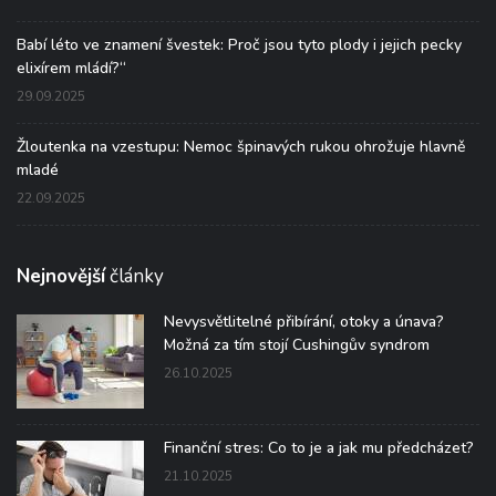
Babí léto ve znamení švestek: Proč jsou tyto plody i jejich pecky
elixírem mládí?“
29.09.2025
Žloutenka na vzestupu: Nemoc špinavých rukou ohrožuje hlavně
mladé
22.09.2025
Nejnovější
články
Nevysvětlitelné přibírání, otoky a únava?
Možná za tím stojí Cushingův syndrom
26.10.2025
Finanční stres: Co to je a jak mu předcházet?
21.10.2025