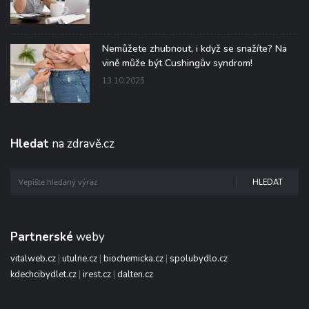
Nemůžete zhubnout, i když se snažíte? Na
vině může být Cushingův syndrom!
13.10.2025
Hledat
na zdravě.cz
HLEDAT
Partnerské
weby
vitalweb.cz
|
utulne.cz
|
biochemicka.cz
|
spolubydlo.cz
kdechcibydlet.cz
|
irest.cz
|
dalten.cz