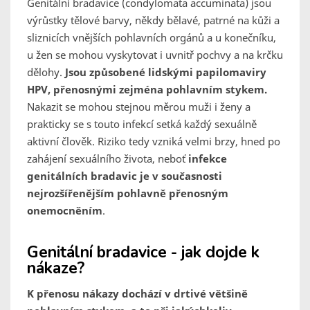
Genitální bradavice (condylomata accuminata) jsou
výrůstky tělové barvy, někdy bělavé, patrné na kůži a
sliznicích vnějších pohlavních orgánů a u konečníku,
u žen se mohou vyskytovat i uvnitř pochvy a na krčku
dělohy.
Jsou způsobené lidskými papilomaviry
HPV, přenosnými zejména pohlavním stykem.
Nakazit se mohou stejnou měrou muži i ženy a
prakticky se s touto infekcí setká každý sexuálně
aktivní člověk. Riziko tedy vzniká velmi brzy, hned po
zahájení sexuálního života, neboť
infekce
genitálních bradavic je v současnosti
nejrozšířenějším pohlavně přenosným
onemocněním
.
Genitální bradavice - jak dojde k
nákaze?
K přenosu nákazy dochází v drtivé většině