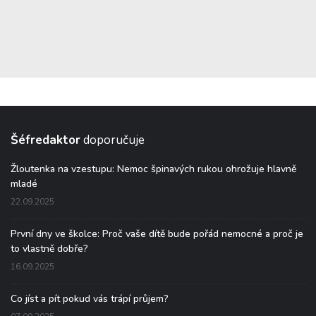
Šéfredaktor
doporučuje
Žloutenka na vzestupu: Nemoc špinavých rukou ohrožuje hlavně
mladé
22.09.2025
První dny ve školce: Proč vaše dítě bude pořád nemocné a proč je
to vlastně dobře?
16.09.2025
Co jíst a pít pokud vás trápí průjem?