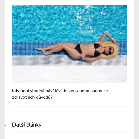
ní
Kdy není vhodná návštěva bazénu nebo sauny ze
Fib
zdravotních důvodů?
Další
články