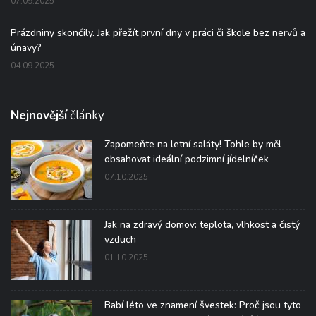
07.09.2025
Prázdniny skončily. Jak přežít první dny v práci či škole bez nervů a
únavy?
04.09.2025
Nejnovější
články
Zapomeňte na letní saláty! Tohle by měl
obsahovat ideální podzimní jídelníček
07.10.2025
Jak na zdravý domov: teplota, vlhkost a čistý
vzduch
01.10.2025
Babí léto ve znamení švestek: Proč jsou tyto