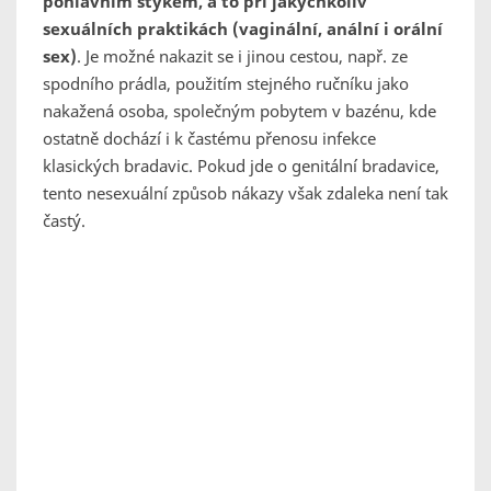
pohlavním stykem, a to při jakýchkoliv
sexuálních praktikách (vaginální, anální i orální
sex)
. Je možné nakazit se i jinou cestou, např. ze
spodního prádla, použitím stejného ručníku jako
nakažená osoba, společným pobytem v bazénu, kde
ostatně dochází i k častému přenosu infekce
klasických bradavic. Pokud jde o genitální bradavice,
tento nesexuální způsob nákazy však zdaleka není tak
častý.