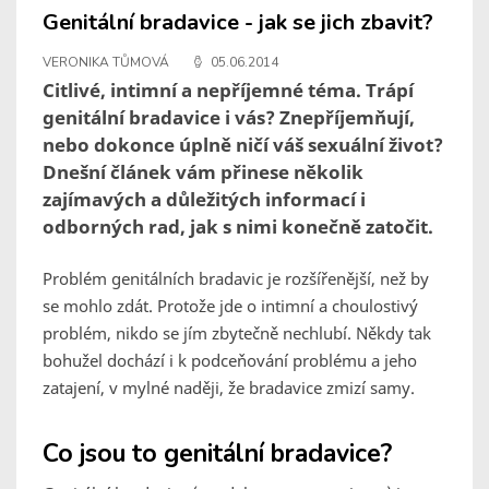
Genitální bradavice - jak se jich zbavit?
VERONIKA TŮMOVÁ
05.06.2014
Citlivé, intimní a nepříjemné téma. Trápí
genitální bradavice i vás? Znepříjemňují,
nebo dokonce úplně ničí váš sexuální život?
Dnešní článek vám přinese několik
zajímavých a důležitých informací i
odborných rad, jak s nimi konečně zatočit.
Problém genitálních bradavic je rozšířenější, než by
se mohlo zdát. Protože jde o intimní a choulostivý
problém, nikdo se jím zbytečně nechlubí. Někdy tak
bohužel dochází i k podceňování problému a jeho
zatajení, v mylné naději, že bradavice zmizí samy.
Co jsou to genitální bradavice?