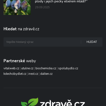
plody i jejich pecky elixírem mládí?“
29.09.2025
Hledat
na zdravě.cz
HLEDAT
Partnerské
weby
vitalweb.cz
|
utulne.cz
|
biochemicka.cz
|
spolubydlo.cz
kdechcibydlet.cz
|
irest.cz
|
dalten.cz