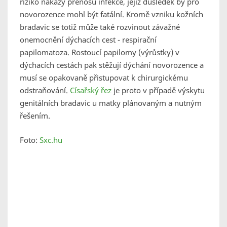
riziko nákazy přenosu infekce, jejíž důsledek by pro
novorozence mohl být fatální. Kromě vzniku kožních
bradavic se totiž může také rozvinout závažné
onemocnění dýchacích cest - respirační
papilomatoza. Rostoucí papilomy (výrůstky) v
dýchacích cestách pak stěžují dýchání novorozence a
musí se opakovaně přistupovat k chirurgickému
odstraňování.
Císařský řez
je proto v případě výskytu
genitálních bradavic u matky plánovaným a nutným
řešením.
Foto:
Sxc.hu