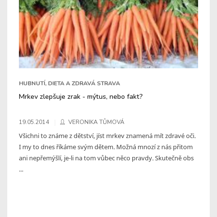
HUBNUTÍ, DIETA A ZDRAVÁ STRAVA
Mrkev zlepšuje zrak - mýtus, nebo fakt?
19.05.2014
VERONIKA TŮMOVÁ
Všichni to známe z dětství, jíst mrkev znamená mít zdravé oči.
I my to dnes říkáme svým dětem. Možná mnozí z nás přitom
ani nepřemýšlí, je-li na tom vůbec něco pravdy. Skutečně obs
...