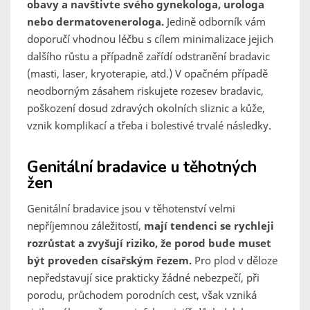
obavy a navštivte svého gynekologa, urologa
nebo dermatovenerologa.
Jedině odborník vám
doporučí vhodnou léčbu s cílem minimalizace jejich
dalšího růstu a případně zařídí odstranění bradavic
(masti, laser, kryoterapie, atd.) V opačném případě
neodborným zásahem riskujete rozesev bradavic,
poškození dosud zdravých okolních sliznic a kůže,
vznik komplikací a třeba i bolestivé trvalé následky.
Genitální bradavice u těhotných
žen
Genitální bradavice jsou v těhotenství velmi
nepříjemnou záležitostí,
mají tendenci se rychleji
rozrůstat a zvyšují riziko, že porod bude muset
být proveden císařským řezem.
Pro plod v děloze
nepředstavují sice prakticky žádné nebezpečí, při
porodu, průchodem porodních cest, však vzniká