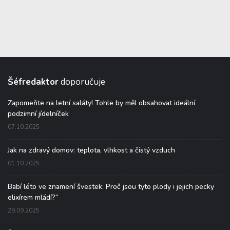
Šéfredaktor
doporučuje
Zapomeňte na letní saláty! Tohle by měl obsahovat ideální
podzimní jídelníček
07.10.2025
Jak na zdravý domov: teplota, vlhkost a čistý vzduch
01.10.2025
Babí léto ve znamení švestek: Proč jsou tyto plody i jejich pecky
elixírem mládí?“
29.09.2025