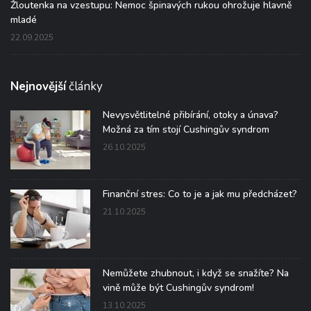
Žloutenka na vzestupu: Nemoc špinavých rukou ohrožuje hlavně
mladé
22.09.2025
Nejnovější
články
Nevysvětlitelné přibírání, otoky a únava?
Možná za tím stojí Cushingův syndrom
26.10.2025
Finanční stres: Co to je a jak mu předcházet?
21.10.2025
Nemůžete zhubnout, i když se snažíte? Na
vině může být Cushingův syndrom!
13.10.2025