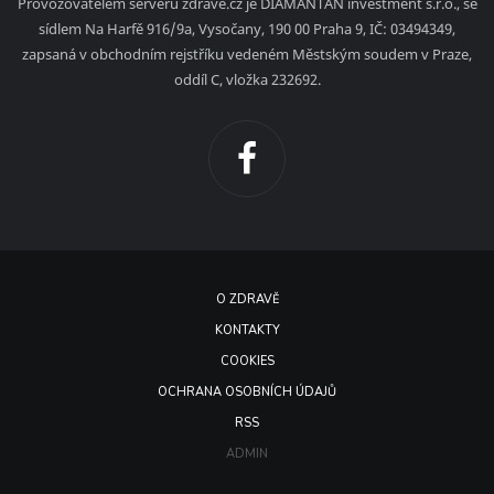
Provozovatelem serveru zdrave.cz je DIAMANTAN investment s.r.o., se
sídlem Na Harfě 916/9a, Vysočany, 190 00 Praha 9, IČ: 03494349,
zapsaná v obchodním rejstříku vedeném Městským soudem v Praze,
oddíl C, vložka 232692.
O ZDRAVĚ
KONTAKTY
COOKIES
OCHRANA OSOBNÍCH ÚDAJŮ
RSS
ADMIN