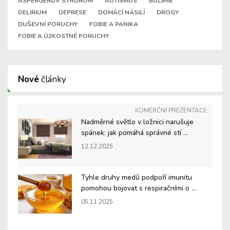
ASPERGERŮV SYNDROM
AUTISMUS
BULIMIE
DELIRIUM
DEPRESE
DOMÁCÍ NÁSILÍ
DROGY
DUŠEVNÍ PORUCHY
FOBIE A PANIKA
FOBIE A ÚZKOSTNÉ PORUCHY
Nové
články
KOMERČNÍ PREZENTACE
Nadměrné světlo v ložnici narušuje
spánek: jak pomáhá správné stí ...
12.12.2025
Tyhle druhy medů podpoří imunitu
pomohou bojovat s respiračními o ...
05.11.2025