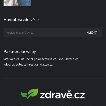
Hledat
na zdravě.cz
HLEDAT
Partnerské
weby
vitalweb.cz
|
utulne.cz
|
biochemicka.cz
|
spolubydlo.cz
kdechcibydlet.cz
|
irest.cz
|
dalten.cz