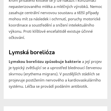
krom přisátého klíštěte se jí lze nakazit i konzumací
nepasterizovaného mléka a mléčných výrobků. Nemoc
zasahuje centrální nervovou soustavu a těžší případy
mohou mít za následek i ochrnutí, poruchy motorické
koordinace a soustředění a snížení intelektuálního
výkonu. Proti klíšťové encefalitidě existuje účinné
očkování.
Lymská borelióza
Lymskou boreliózu způsobuje bakterie
a její projev
je typický zvětšující se a uprostřed blednoucí červenou
skvrnou (erythema migrans). V pozdějších stádiích se
projevuje postižením nervového a kardiovaskulárního
systému. Léčba se provádí podáním antibiotik.