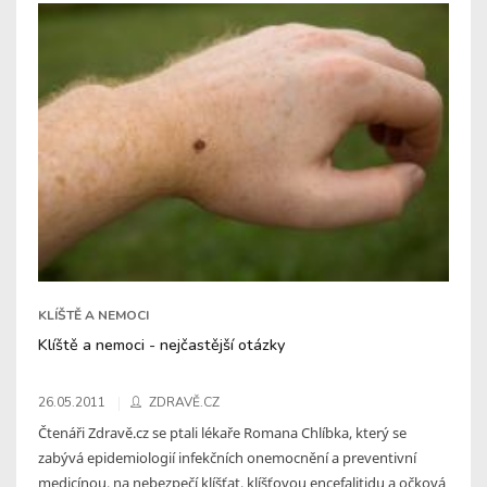
KLÍŠTĚ A NEMOCI
Klíště a nemoci - nejčastější otázky
26.05.2011
ZDRAVĚ.CZ
Čtenáři Zdravě.cz se ptali lékaře Romana Chlíbka, který se
zabývá epidemiologií infekčních onemocnění a preventivní
medicínou, na nebezpečí klíšťat, klíšťovou encefalitidu a očková