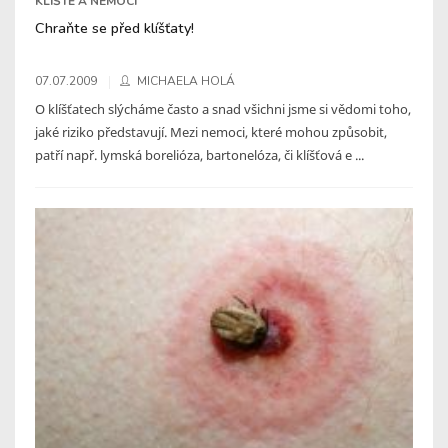
KLÍŠTĚ A NEMOCI
Chraňte se před klíšťaty!
07.07.2009
MICHAELA HOLÁ
O klíšťatech slýcháme často a snad všichni jsme si vědomi toho,
jaké riziko představují. Mezi nemoci, které mohou způsobit,
patří např. lymská borelióza, bartonelóza, či klíšťová e ...