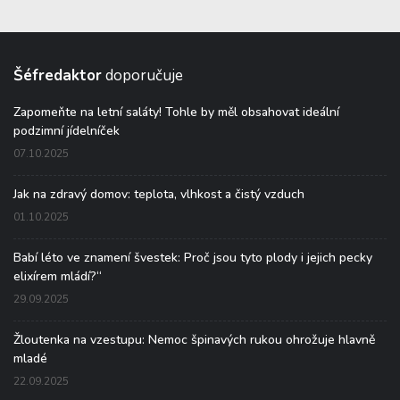
Šéfredaktor
doporučuje
Zapomeňte na letní saláty! Tohle by měl obsahovat ideální
podzimní jídelníček
07.10.2025
Jak na zdravý domov: teplota, vlhkost a čistý vzduch
01.10.2025
Babí léto ve znamení švestek: Proč jsou tyto plody i jejich pecky
elixírem mládí?“
29.09.2025
Žloutenka na vzestupu: Nemoc špinavých rukou ohrožuje hlavně
mladé
22.09.2025