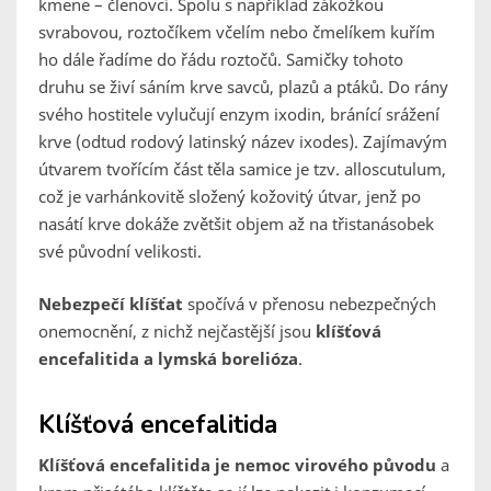
kmene – členovci. Spolu s například zákožkou
svrabovou, roztočíkem včelím nebo čmelíkem kuřím
ho dále řadíme do řádu roztočů. Samičky tohoto
druhu se živí sáním krve savců, plazů a ptáků. Do rány
svého hostitele vylučují enzym ixodin, bránící srážení
krve (odtud rodový latinský název ixodes). Zajímavým
útvarem tvořícím část těla samice je tzv. alloscutulum,
což je varhánkovitě složený kožovitý útvar, jenž po
nasátí krve dokáže zvětšit objem až na třistanásobek
své původní velikosti.
Nebezpečí klíšťat
spočívá v přenosu nebezpečných
onemocnění, z nichž nejčastější jsou
klíšťová
encefalitida a lymská borelióza
.
Klíšťová encefalitida
Klíšťová encefalitida je nemoc virového původu
a