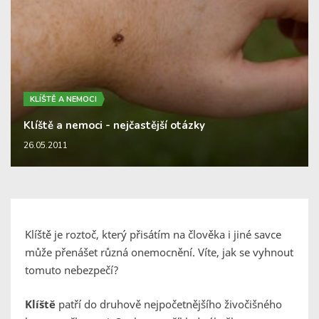
KLÍŠTĚ A NEMOCI
Klíště a nemoci - nejčastější otázky
26.05.2011
Klíště je roztoč, který přisátím na člověka i jiné savce
může přenášet různá onemocnění. Víte, jak se vyhnout
tomuto nebezpečí?
Klíště
patří do druhově nejpočetnějšího živočišného