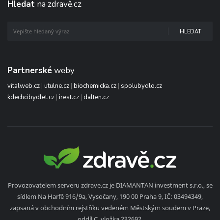
Hledat
na zdravě.cz
HLEDAT
Partnerské
weby
vitalweb.cz
|
utulne.cz
|
biochemicka.cz
|
spolubydlo.cz
kdechcibydlet.cz
|
irest.cz
|
dalten.cz
Provozovatelem serveru zdrave.cz je DIAMANTAN investment s.r.o., se
sídlem Na Harfě 916/9a, Vysočany, 190 00 Praha 9, IČ: 03494349,
zapsaná v obchodním rejstříku vedeném Městským soudem v Praze,
oddíl C, vložka 232692.