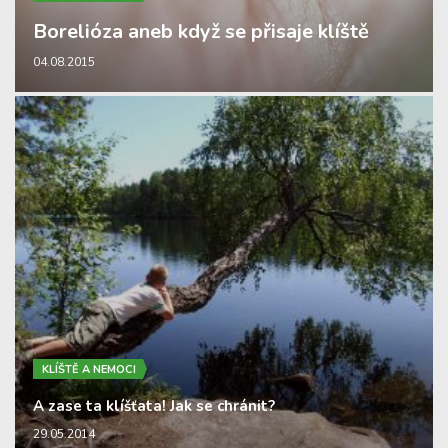
Borelióza aneb když se přisaje klíště
04.08.2015
KLÍŠTĚ A NEMOCI
A zase ta klíšťata! Jak se chránit?
29.05.2014