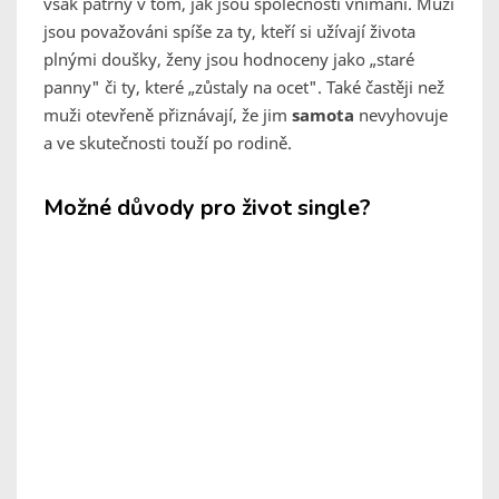
však patrný v tom, jak jsou společností vnímáni. Muži
jsou považováni spíše za ty, kteří si užívají života
plnými doušky, ženy jsou hodnoceny jako „staré
panny" či ty, které „zůstaly na ocet". Také častěji než
muži otevřeně přiznávají, že jim
samota
nevyhovuje
a ve skutečnosti touží po rodině.
Možné důvody pro život single?