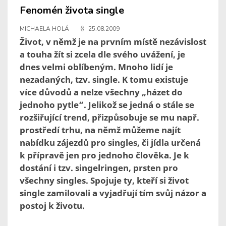
Fenomén života single
MICHAELA HOLÁ
25.08.2009
Život, v němž je na prvním místě nezávislost
a touha žít si zcela dle svého uvážení, je
dnes velmi oblíbeným. Mnoho lidí je
nezadaných, tzv. single. K tomu existuje
více důvodů a nelze všechny „házet do
jednoho pytle“. Jelikož se jedná o stále se
rozšiřující trend, přizpůsobuje se mu např.
prostředí trhu, na němž můžeme najít
nabídku zájezdů pro singles, či jídla určená
k přípravě jen pro jednoho člověka. Je k
dostání i tzv. singelringen, prsten pro
všechny singles. Spojuje ty, kteří si život
single zamilovali a vyjadřují tím svůj názor a
postoj k životu.