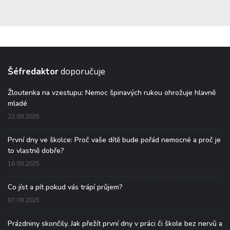
Šéfredaktor
doporučuje
Žloutenka na vzestupu: Nemoc špinavých rukou ohrožuje hlavně
mladé
22.09.2025
První dny ve školce: Proč vaše dítě bude pořád nemocné a proč je
to vlastně dobře?
16.09.2025
Co jíst a pít pokud vás trápí průjem?
07.09.2025
Prázdniny skončily. Jak přežít první dny v práci či škole bez nervů a