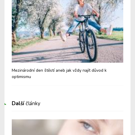
Mezinárodní den štěstí aneb jak vždy najít důvod k
Mez
optimismu
rel
Další
články