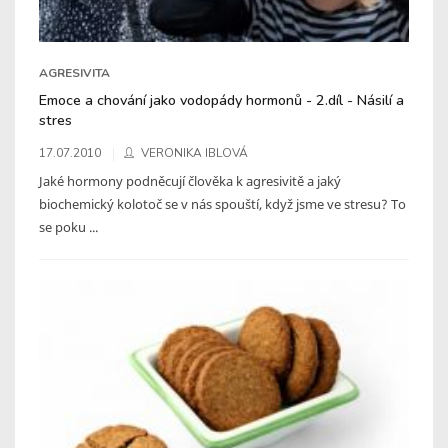
AGRESIVITA
Emoce a chování jako vodopády hormonů - 2.díl - Násilí a
stres
17.07.2010
VERONIKA IBLOVÁ
Jaké hormony podněcují člověka k agresivitě a jaký
biochemický kolotoč se v nás spouští, když jsme ve stresu? To
se poku ...