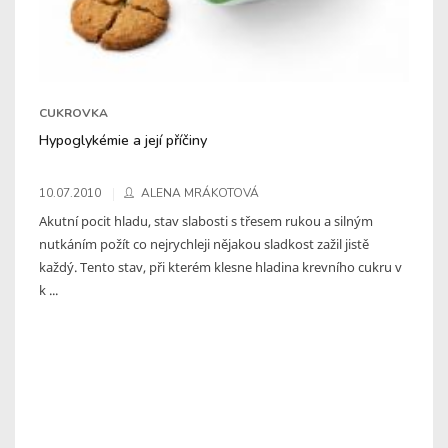
CUKROVKA
Hypoglykémie a její příčiny
10.07.2010
ALENA MRÁKOTOVÁ
Akutní pocit hladu, stav slabosti s třesem rukou a silným
nutkáním požít co nejrychleji nějakou sladkost zažil jistě
každý. Tento stav, při kterém klesne hladina krevního cukru v
k ...