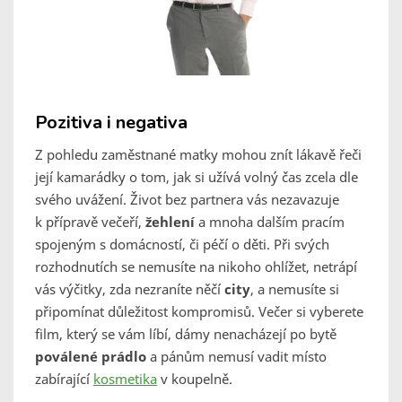
Pozitiva i negativa
Z pohledu zaměstnané matky mohou znít lákavě řeči
její kamarádky o tom, jak si užívá volný čas zcela dle
svého uvážení. Život bez partnera vás nezavazuje
k přípravě večeří,
žehlení
a mnoha dalším pracím
spojeným s domácností, či péčí o děti. Při svých
rozhodnutích se nemusíte na nikoho ohlížet, netrápí
vás výčitky, zda nezraníte něčí
city
, a nemusíte si
připomínat důležitost kompromisů. Večer si vyberete
film, který se vám líbí, dámy nenacházejí po bytě
poválené prádlo
a pánům nemusí vadit místo
zabírající
kosmetika
v koupelně.