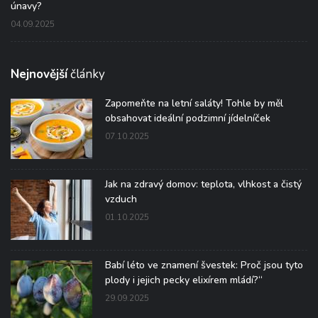
únavy?
04.09.2025
Nejnovější
články
Zapomeňte na letní saláty! Tohle by měl
obsahovat ideální podzimní jídelníček
07.10.2025
Jak na zdravý domov: teplota, vlhkost a čistý
vzduch
01.10.2025
Babí léto ve znamení švestek: Proč jsou tyto
plody i jejich pecky elixírem mládí?“
29.09.2025