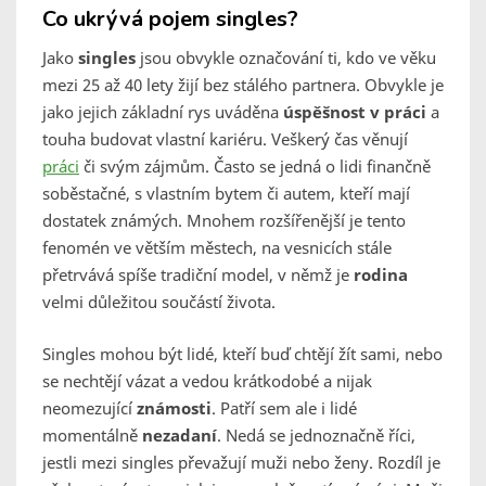
Co ukrývá pojem singles?
Jako
singles
jsou obvykle označování ti, kdo ve věku
mezi 25 až 40 lety žijí bez stálého partnera. Obvykle je
jako jejich základní rys uváděna
úspěšnost v práci
a
touha budovat vlastní kariéru. Veškerý čas věnují
práci
či svým zájmům. Často se jedná o lidi finančně
soběstačné, s vlastním bytem či autem, kteří mají
dostatek známých. Mnohem rozšířenější je tento
fenomén ve větším městech, na vesnicích stále
přetrvává spíše tradiční model, v němž je
rodina
velmi důležitou součástí života.
Singles mohou být lidé, kteří buď chtějí žít sami, nebo
se nechtějí vázat a vedou krátkodobé a nijak
neomezující
známosti
. Patří sem ale i lidé
momentálně
nezadaní
. Nedá se jednoznačně říci,
jestli mezi singles převažují muži nebo ženy. Rozdíl je