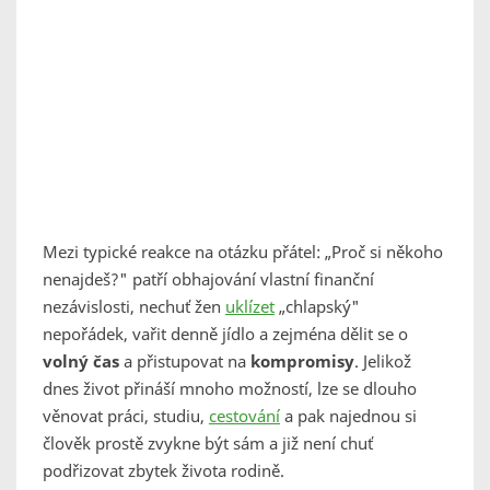
Mezi typické reakce na otázku přátel: „Proč si někoho
nenajdeš?" patří obhajování vlastní finanční
nezávislosti, nechuť žen
uklízet
„chlapský"
nepořádek, vařit denně jídlo a zejména dělit se o
volný čas
a přistupovat na
kompromisy
. Jelikož
dnes život přináší mnoho možností, lze se dlouho
věnovat práci, studiu,
cestování
a pak najednou si
člověk prostě zvykne být sám a již není chuť
podřizovat zbytek života rodině.