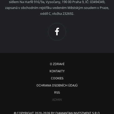
sídlem Na Harfě 916/9a, Vysočany, 190 00 Praha 9, IČ: 03494349,
zapsaná v obchodním rejstříku vedeném Městským soudem v Praze,
oddíl C, vložka 232692.
O ZDRAVĚ
KONTAKTY
COOKIES
OCHRANA OSOBNÍCH ÚDAJŮ
RSS
ADMIN
© COPYRIGHT 2020-2026 BY DIAMANTAN INVESTMENT S.R.O.