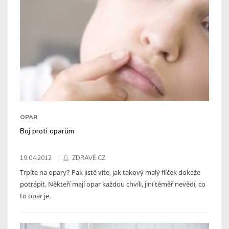
OPAR
Boj proti oparům
19.04.2012
ZDRAVĚ.CZ
Trpíte na opary? Pak jistě víte, jak takový malý flíček dokáže
potrápit. Někteří mají opar každou chvíli, jiní téměř nevědí, co
to opar je.