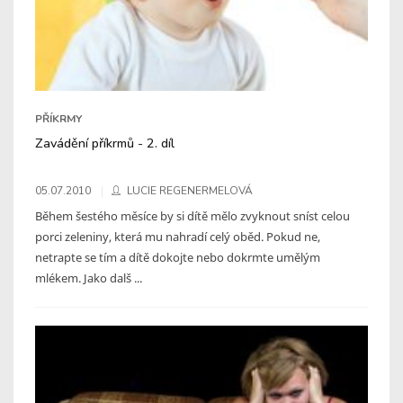
PŘÍKRMY
Zavádění příkrmů - 2. díl
05.07.2010
LUCIE REGENERMELOVÁ
Během šestého měsíce by si dítě mělo zvyknout sníst celou
porci zeleniny, která mu nahradí celý oběd. Pokud ne,
netrapte se tím a dítě dokojte nebo dokrmte umělým
mlékem. Jako dalš ...