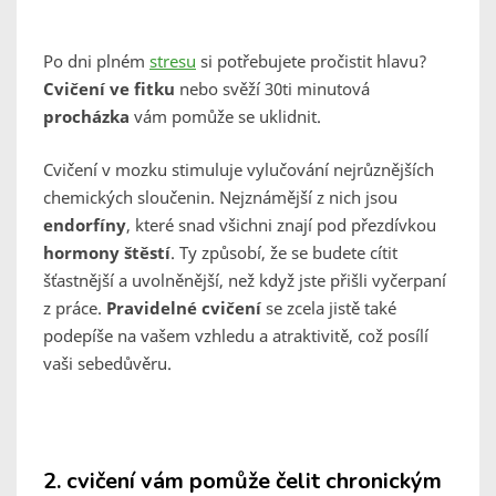
Po dni plném
stresu
si potřebujete pročistit hlavu?
Cvičení ve fitku
nebo svěží 30ti minutová
procházka
vám pomůže se uklidnit.
Cvičení v mozku stimuluje vylučování nejrůznějších
chemických sloučenin. Nejznámější z nich jsou
endorfíny
, které snad všichni znají pod přezdívkou
hormony štěstí
. Ty způsobí, že se budete cítit
šťastnější a uvolněnější, než když jste přišli vyčerpaní
z práce.
Pravidelné cvičení
se zcela jistě také
podepíše na vašem vzhledu a atraktivitě, což posílí
vaši sebedůvěru.
2.
cvičení vám pomůže čelit chronickým