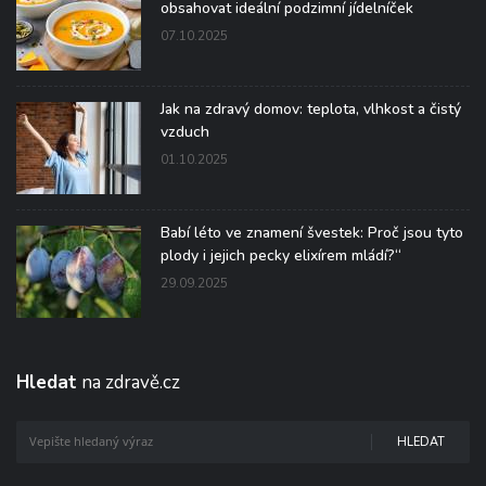
obsahovat ideální podzimní jídelníček
07.10.2025
Jak na zdravý domov: teplota, vlhkost a čistý
vzduch
01.10.2025
Babí léto ve znamení švestek: Proč jsou tyto
plody i jejich pecky elixírem mládí?“
29.09.2025
Hledat
na zdravě.cz
HLEDAT