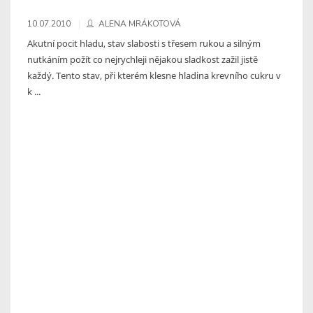
10.07.2010
ALENA MRÁKOTOVÁ
Akutní pocit hladu, stav slabosti s třesem rukou a silným
nutkáním požít co nejrychleji nějakou sladkost zažil jistě
každý. Tento stav, při kterém klesne hladina krevního cukru v
k ...