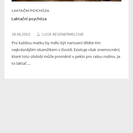
LAKTAČNÍ PSYCHÓZA
Laktační psychóza
28.06.2010
LUCIE REGENERMELOVÁ
Pro každou matku by mělo být narození dítěte tím
nejkrásnějším okamžikem v životě. Existuje však onemocnění,
které toto období může proměnit v peklo pro celou rodinu. Je
to laktač ...