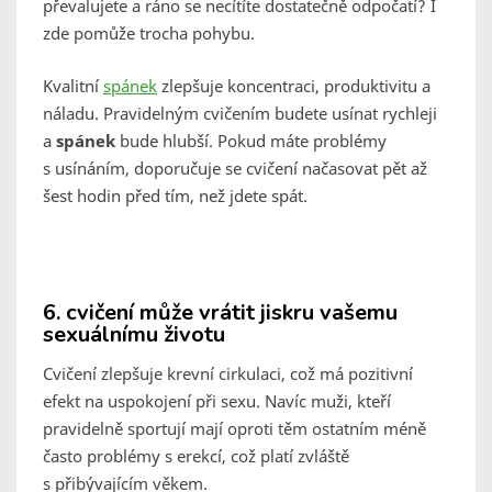
převalujete a ráno se necítíte dostatečně odpočatí? I
zde pomůže trocha pohybu.
Kvalitní
spánek
zlepšuje koncentraci, produktivitu a
náladu. Pravidelným cvičením budete usínat rychleji
a
spánek
bude hlubší. Pokud máte problémy
s usínáním, doporučuje se cvičení načasovat pět až
šest hodin před tím, než jdete spát.
6.
cvičení může vrátit jiskru vašemu
sexuálnímu životu
Cvičení zlepšuje krevní cirkulaci, což má pozitivní
efekt na uspokojení při sexu. Navíc muži, kteří
pravidelně sportují mají oproti těm ostatním méně
často problémy s erekcí, což platí zvláště
s přibývajícím věkem.