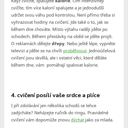
Když cvičíte, spalujete
kalorie
. Čím intenzivněji
cvičíte, tím více kalorií spalujete a je jednodušší
udržet svou váhu pod kontrolou. Není přímo třeba si
vyhrazovat hodiny na cvičení. Jde také o to, jak se
během dne chováte. Místo výtahu raději jděte po
schodech. Během přestávky na oběd se jděte projít.
O reklamách dělejte
dřepy
. Nebo ještě lépe, vypněte
televizi a jděte se na chvíli
proběhnout
. Jednoúčelová
cvičení jsou skvělá, ale i ostatní věci, které děláte
během dne, vám pomáhají spalovat kalorie.
4.
cvičení posílí vaše srdce a plíce
I při zdolávání jen několika schodů se lehce
zadýcháte? Neházejte ručník do ringu. Pravidelné
cvičení vám dopomůže znovu
dýchat
jako za mlada.