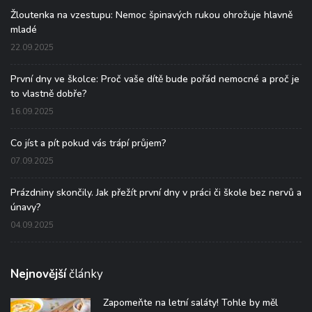
Žloutenka na vzestupu: Nemoc špinavých rukou ohrožuje hlavně
mladé
22.09.2025
První dny ve školce: Proč vaše dítě bude pořád nemocné a proč je
to vlastně dobře?
16.09.2025
Co jíst a pít pokud vás trápí průjem?
07.09.2025
Prázdniny skončily. Jak přežít první dny v práci či škole bez nervů a
únavy?
04.09.2025
Nejnovější
články
Zapomeňte na letní saláty! Tohle by měl