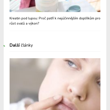
Kreatin pod lupou: Proč patří k nejúčinnějším doplňkům pro
Těl
růst svalů a výkon?
dec
Další
články