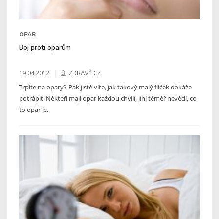
OPAR
Boj proti oparům
19.04.2012
ZDRAVĚ.CZ
Trpíte na opary? Pak jistě víte, jak takový malý flíček dokáže
potrápit. Někteří mají opar každou chvíli, jiní téměř nevědí, co
to opar je.