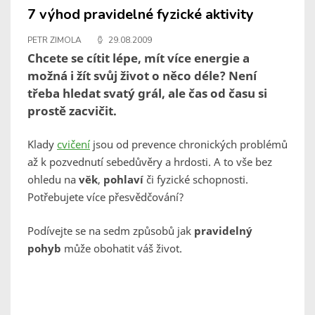
7 výhod pravidelné fyzické aktivity
PETR ZIMOLA
29.08.2009
Chcete se cítit lépe, mít více energie a
možná i žít svůj život o něco déle? Není
třeba hledat svatý grál, ale čas od času si
prostě zacvičit.
Klady
cvičení
jsou od prevence chronických problémů
až k pozvednutí sebedůvěry a hrdosti. A to vše bez
ohledu na
věk
,
pohlaví
či fyzické schopnosti.
Potřebujete více přesvědčování?
Podívejte se na sedm způsobů jak
pravidelný
pohyb
může obohatit váš život.