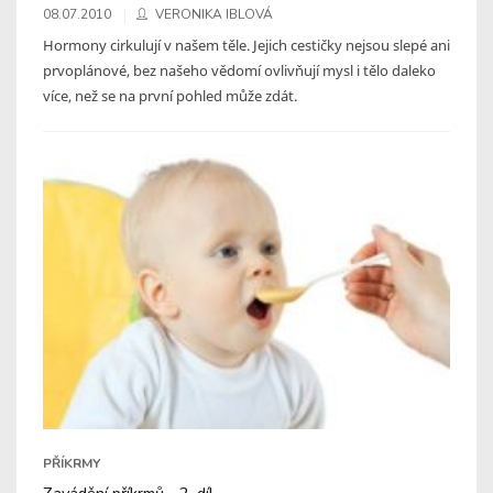
08.07.2010
VERONIKA IBLOVÁ
Hormony cirkulují v našem těle. Jejich cestičky nejsou slepé ani
prvoplánové, bez našeho vědomí ovlivňují mysl i tělo daleko
více, než se na první pohled může zdát.
PŘÍKRMY
Zavádění příkrmů - 2. díl