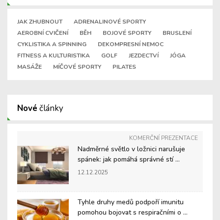
JAK ZHUBNOUT
ADRENALINOVÉ SPORTY
AEROBNÍ CVIČENÍ
BĚH
BOJOVÉ SPORTY
BRUSLENÍ
CYKLISTIKA A SPINNING
DEKOMPRESNÍ NEMOC
FITNESS A KULTURISTIKA
GOLF
JEZDECTVÍ
JÓGA
MASÁŽE
MÍČOVÉ SPORTY
PILATES
Nové
články
KOMERČNÍ PREZENTACE
Nadměrné světlo v ložnici narušuje
spánek: jak pomáhá správné stí ...
12.12.2025
Tyhle druhy medů podpoří imunitu
pomohou bojovat s respiračními o ...