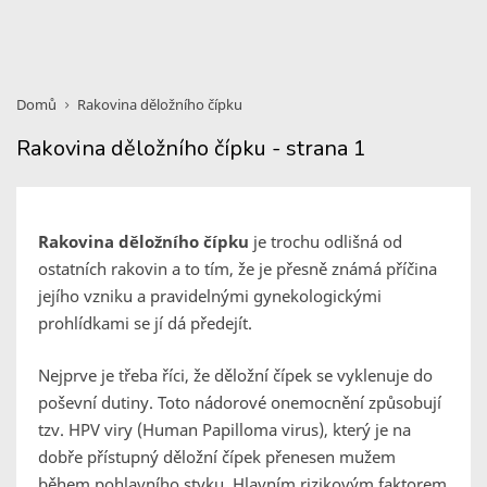
Domů
Rakovina děložního čípku
Rakovina děložního čípku - strana 1
Rakovina děložního čípku
je trochu odlišná od
ostatních rakovin a to tím, že je přesně známá příčina
jejího vzniku a pravidelnými gynekologickými
prohlídkami se jí dá předejít.
Nejprve je třeba říci, že děložní čípek se vyklenuje do
poševní dutiny. Toto nádorové onemocnění způsobují
tzv. HPV viry (Human Papilloma virus), který je na
dobře přístupný děložní čípek přenesen mužem
během pohlavního styku. Hlavním rizikovým faktorem