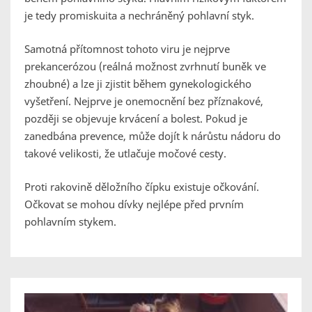
je tedy promiskuita a nechráněný pohlavní styk.
Samotná přítomnost tohoto viru je nejprve
prekancerózou (reálná možnost zvrhnutí buněk ve
zhoubné) a lze ji zjistit během gynekologického
vyšetření. Nejprve je onemocnění bez příznakové,
později se objevuje krvácení a bolest. Pokud je
zanedbána prevence, může dojít k nárůstu nádoru do
takové velikosti, že utlačuje močové cesty.
Proti rakovině děložního čípku existuje očkování.
Očkovat se mohou dívky nejlépe před prvním
pohlavním stykem.