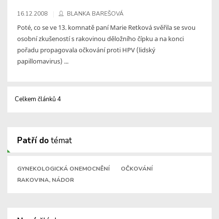
16.12.2008
BLANKA BAREŠOVÁ
Poté, co se ve 13. komnatě paní Marie Retková svěřila se svou
osobní zkušeností s rakovinou děložního čípku a na konci
pořadu propagovala očkování proti HPV (lidský
papillomavirus) ...
Celkem článků 4
Patří do
témat
GYNEKOLOGICKÁ ONEMOCNĚNÍ
OČKOVÁNÍ
RAKOVINA, NÁDOR