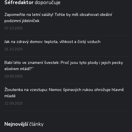
Šéfredaktor
doporučuje
Zapomeňte na letní saláty! Tohle by měl obsahovat ideální
podzimní jídelníček
07.10.2025
Jak na zdravý domov: teplota, vlhkost a čistý vzduch
01.10.2025
Babí léto ve znamení švestek: Proč jsou tyto plody i jejich pecky
elixírem mládí?“
29.09.2025
Žloutenka na vzestupu: Nemoc špinavých rukou ohrožuje hlavně
mladé
22.09.2025
Nejnovější
články