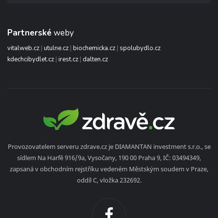
Partnerské
weby
vitalweb.cz
|
utulne.cz
|
biochemicka.cz
|
spolubydlo.cz
kdechcibydlet.cz
|
irest.cz
|
dalten.cz
Provozovatelem serveru zdrave.cz je DIAMANTAN investment s.r.o., se
sídlem Na Harfě 916/9a, Vysočany, 190 00 Praha 9, IČ: 03494349,
zapsaná v obchodním rejstříku vedeném Městským soudem v Praze,
oddíl C, vložka 232692.