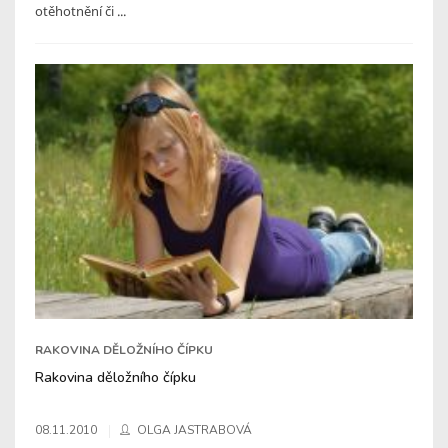
otěhotnění či ...
RAKOVINA DĚLOŽNÍHO ČÍPKU
Rakovina děložního čípku
08.11.2010
OLGA JASTRABOVÁ