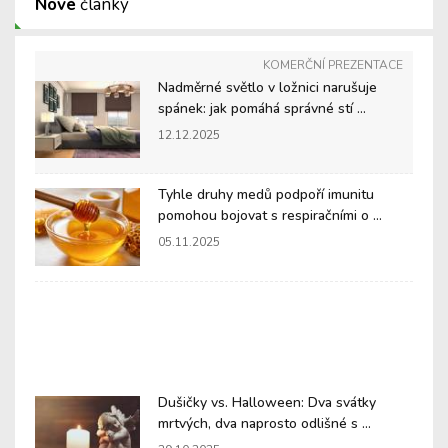
Nové
články
KOMERČNÍ PREZENTACE
Nadměrné světlo v ložnici narušuje
spánek: jak pomáhá správné stí ...
12.12.2025
Tyhle druhy medů podpoří imunitu
pomohou bojovat s respiračními o ...
05.11.2025
Dušičky vs. Halloween: Dva svátky
mrtvých, dva naprosto odlišné s ...