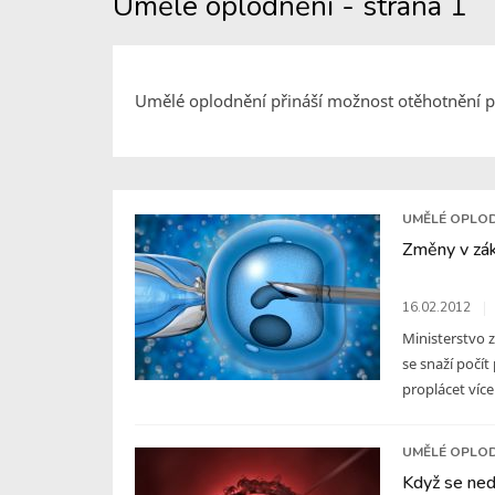
Umělé oplodnění - strana 1
Umělé oplodnění přináší možnost otěhotnění pá
UMĚLÉ OPLO
Změny v zá
16.02.2012
Ministerstvo z
se snaží poč
proplácet více
UMĚLÉ OPLO
Když se ned