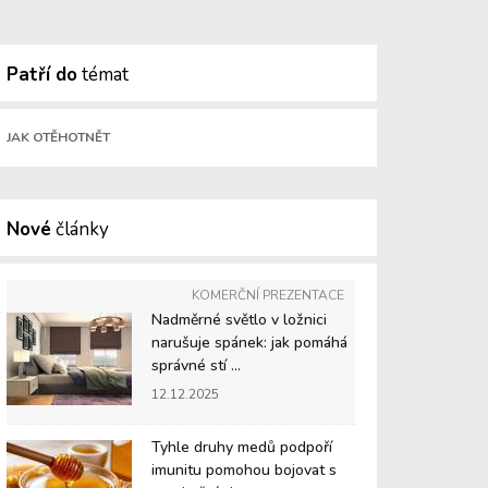
Patří do
témat
JAK OTĚHOTNĚT
Nové
články
KOMERČNÍ PREZENTACE
Nadměrné světlo v ložnici
narušuje spánek: jak pomáhá
správné stí ...
12.12.2025
Tyhle druhy medů podpoří
imunitu pomohou bojovat s