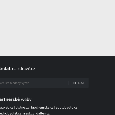
ledat
na zdravě.cz
HLEDAT
artnerské
weby
talweb.cz
|
utulne.cz
|
biochemicka.cz
|
spolubydlo.cz
echcibydlet.cz
|
irest.cz
|
dalten.cz