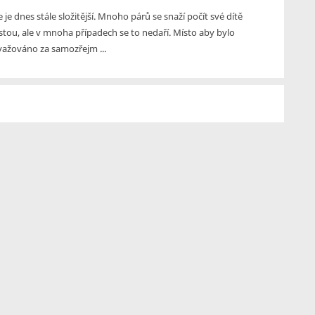
e je dnes stále složitější. Mnoho párů se snaží počít své dítě
stou, ale v mnoha případech se to nedaří. Místo aby bylo
ažováno za samozřejm ...