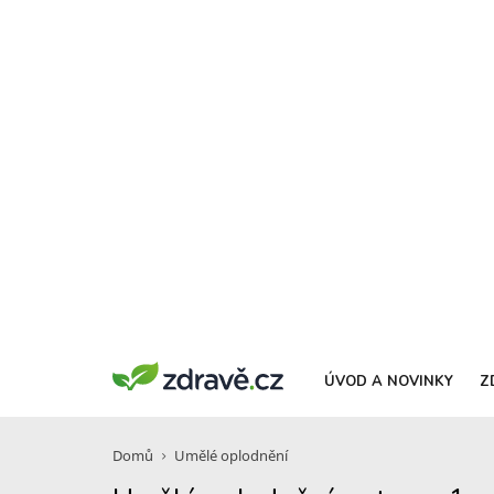
ÚVOD A NOVINKY
Z
Domů
Umělé oplodnění