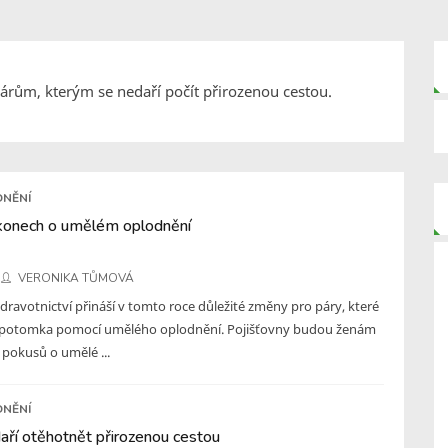
rům, kterým se nedaří počít přirozenou cestou.
DNĚNÍ
konech o umělém oplodnění
VERONIKA TŮMOVÁ
dravotnictví přináší v tomto roce důležité změny pro páry, které
ít potomka pomocí umělého oplodnění. Pojišťovny budou ženám
 pokusů o umělé ...
DNĚNÍ
aří otěhotnět přirozenou cestou