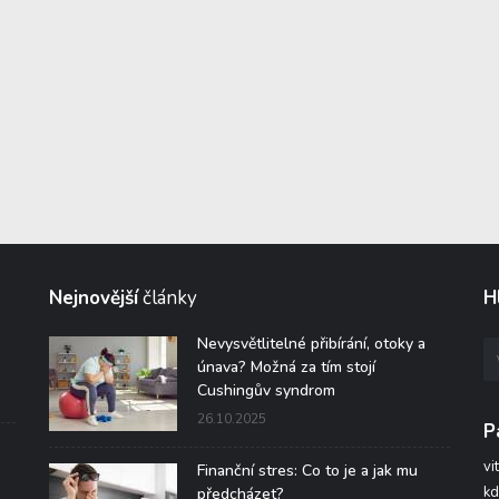
Nejnovější
články
H
Nevysvětlitelné přibírání, otoky a
únava? Možná za tím stojí
Cushingův syndrom
26.10.2025
P
vi
Finanční stres: Co to je a jak mu
kd
předcházet?