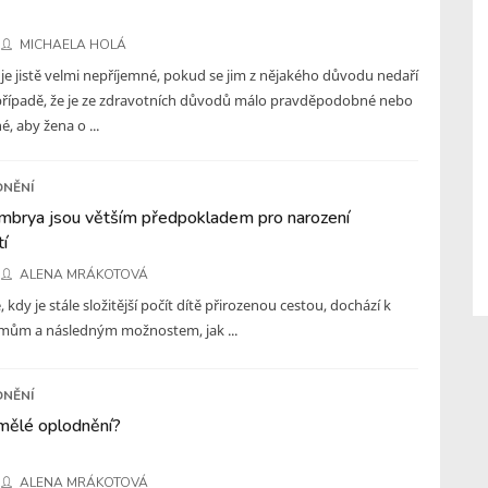
MICHAELA HOLÁ
je jistě velmi nepříjemné, pokud se jim z nějakého důvodu nedaří
případě, že je ze zdravotních důvodů málo pravděpodobné nebo
é, aby žena o ...
DNĚNÍ
mbrya jsou větším předpokladem pro narození
í
ALENA MRÁKOTOVÁ
 kdy je stále složitější počít dítě přirozenou cestou, dochází k
ům a následným možnostem, jak ...
DNĚNÍ
mělé oplodnění?
ALENA MRÁKOTOVÁ