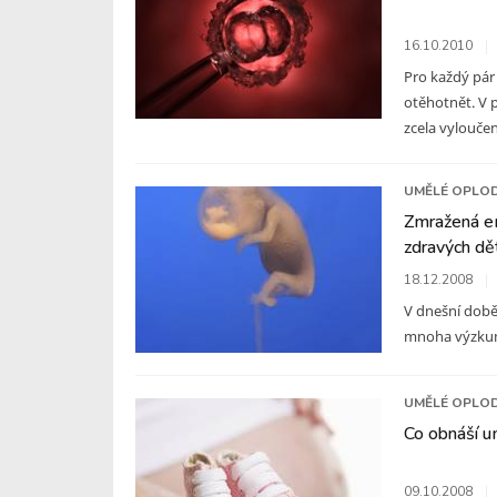
16.10.2010
Pro každý pár 
otěhotnět. V 
zcela vyloučen
UMĚLÉ OPLO
Zmražená e
zdravých dět
18.12.2008
V dnešní době,
mnoha výzkum
UMĚLÉ OPLO
Co obnáší u
09.10.2008