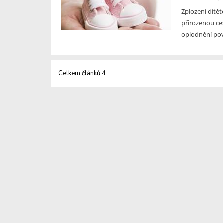
Zplození dítět
přirozenou ce
oplodnění pov
Celkem článků 4