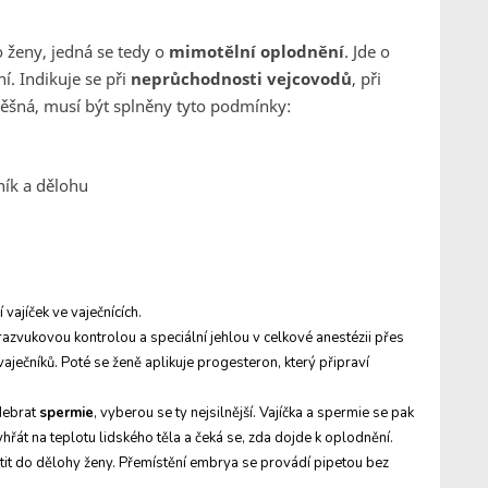
 ženy, jedná se tedy o
mimotělní oplodnění
. Jde o
. Indikuje se při
neprůchodnosti vejcovodů
, při
pěšná, musí být splněny tyto podmínky:
ník a dělohu
vajíček ve vaječnících.
trazvukovou kontrolou a speciální jehlou v celkové anestézii přes
vaječníků. Poté se ženě aplikuje progesteron, který připraví
debrat
spermie
, vyberou se ty nejsilnější. Vajíčka a spermie se pak
yhřát na teplotu lidského těla a čeká se, zda dojde k oplodnění.
tit do dělohy ženy. Přemístění embrya se provádí pipetou bez