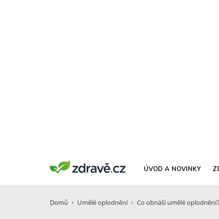
ÚVOD A NOVINKY
Z
Domů
Umělé oplodnění
Co obnáší umělé oplodnění