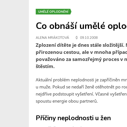
UMĚLÉ OPLODNĚNÍ
Co obnáší umělé oplo
ALENA MRÁKOTOVÁ
09.10.2008
Zplození dítěte je dnes stále složitější
přirozenou cestou, ale v mnoha případ
považováno za samozřejmý proces v na
štěstím.
Aktuální problém neplodnosti je zapříčiněn m
u muže. Pokud se nedaří ženě otěhotnět po roc
nejdříve podstoupit vyšetření. Včasné vyšetření
spoustu energie obou partnerů.
Příčiny neplodnosti u žen