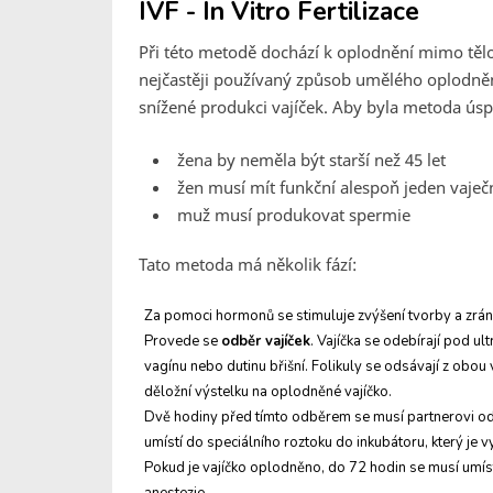
IVF - In Vitro Fertilizace
Při této metodě dochází k oplodnění mimo tělo
nejčastěji
používaný způsob umělého oplodnění
snížené produkci vajíček. Aby byla metoda ús
žena by neměla být starší než 45 let
žen musí mít funkční alespoň jeden vaječ
muž musí produkovat spermie
Tato metoda má několik fází:
Za pomoci hormonů se stimuluje zvýšení tvorby a zrání 
Provede se
odběr vajíček
. Vajíčka se odebírají pod ul
vagínu nebo dutinu břišní. Folikuly se odsávají z obou 
děložní výstelku na oplodněné vajíčko.
Dvě hodiny před tímto odběrem se musí partnerovi o
umístí do speciálního roztoku do inkubátoru, který je v
Pokud je vajíčko oplodněno, do 72 hodin se musí umís