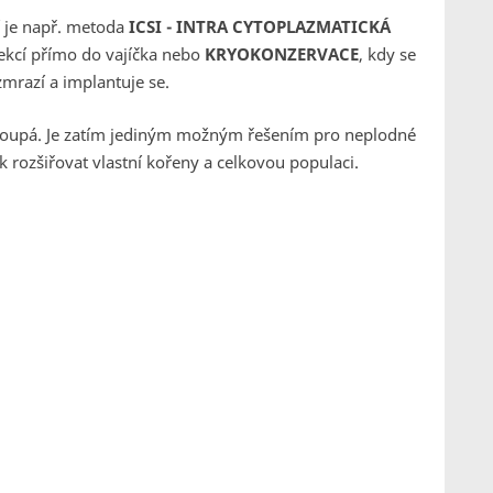
 je např. metoda
ICSI - INTRA CYTOPLAZMATICKÁ
jekcí přímo do vajíčka nebo
KRYOKONZERVACE
, kdy se
zmrazí a implantuje se.
toupá. Je zatím jediným možným řešením pro neplodné
tak rozšiřovat vlastní kořeny a celkovou populaci.