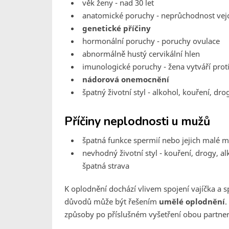
věk ženy - nad 30 let
anatomické poruchy - neprůchodnost ve
genetické příčiny
hormonální poruchy - poruchy ovulace
abnormálně hustý cervikální hlen
imunologické poruchy - žena vytváří prot
nádorová onemocnění
špatný životní styl - alkohol, kouření, dro
Příčiny neplodnosti u mužů
špatná funkce spermií nebo jejich mal
nevhodný životní styl - kouření, drogy, a
špatná strava
K oplodnění dochází vlivem spojení vajíčka a 
důvodů může být řešením
umělé oplodnění
.
způsoby po příslušném vyšetření obou partnerů