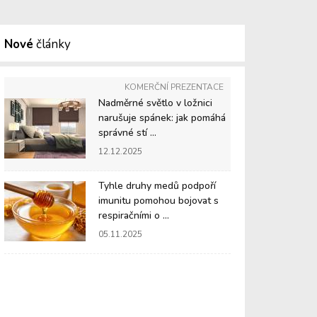
Nové
články
KOMERČNÍ PREZENTACE
Nadměrné světlo v ložnici
narušuje spánek: jak pomáhá
správné stí ...
12.12.2025
Tyhle druhy medů podpoří
imunitu pomohou bojovat s
respiračními o ...
05.11.2025