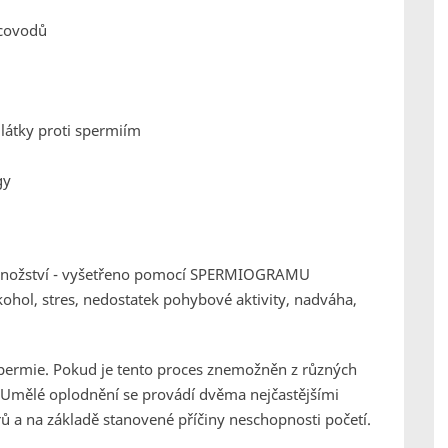
jcovodů
ilátky proti spermiím
gy
é množství - vyšetřeno pomocí SPERMIOGRAMU
lkohol, stres, nedostatek pohybové aktivity, nadváha,
spermie. Pokud je tento proces znemožněn z různých
 Umělé oplodnění se provádí dvěma nejčastějšími
 a na základě stanovené příčiny neschopnosti početí.