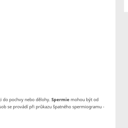
oji do pochvy nebo dělohy.
Spermie
mohou být od
ůsob
se provádí při průkazu špatného spermiogramu -