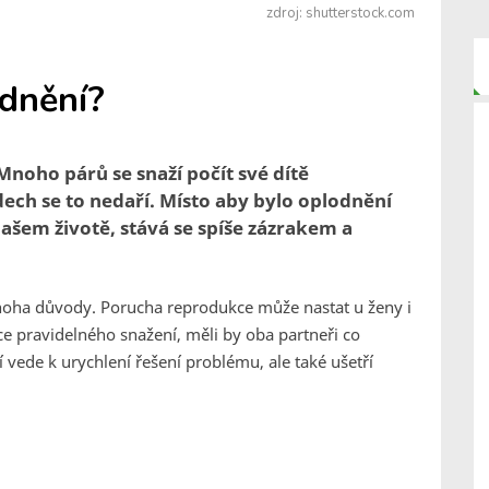
zdroj: shutterstock.com
dnění?
. Mnoho párů se snaží počít své dítě
ech se to nedaří. Místo aby bylo oplodnění
šem životě, stává se spíše zázrakem a
noha důvody. Porucha reprodukce může nastat u ženy i
e pravidelného snažení, měli by oba partneři co
 vede k urychlení řešení problému, ale také ušetří