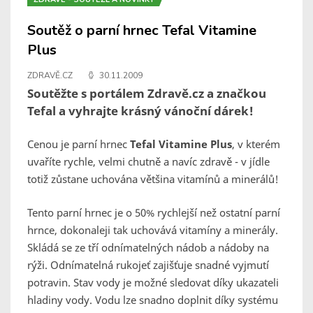
Soutěž o parní hrnec Tefal Vitamine
Plus
ZDRAVĚ.CZ
30.11.2009
Soutěžte s portálem Zdravě.cz a značkou
Tefal a vyhrajte krásný vánoční dárek!
Cenou je parní hrnec
Tefal Vitamine Plus
, v kterém
uvaříte rychle, velmi chutně a navíc zdravě - v jídle
totiž zůstane uchována většina vitamínů a minerálů!
Tento parní hrnec je o 50% rychlejší než ostatní parní
hrnce, dokonaleji tak uchovává vitamíny a minerály.
Skládá se ze tří odnímatelných nádob a nádoby na
rýži. Odnímatelná rukojeť zajišťuje snadné vyjmutí
potravin. Stav vody je možné sledovat díky ukazateli
hladiny vody. Vodu lze snadno doplnit díky systému