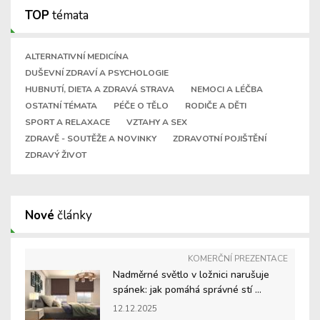
TOP
témata
ALTERNATIVNÍ MEDICÍNA
DUŠEVNÍ ZDRAVÍ A PSYCHOLOGIE
HUBNUTÍ, DIETA A ZDRAVÁ STRAVA
NEMOCI A LÉČBA
OSTATNÍ TÉMATA
PÉČE O TĚLO
RODIČE A DĚTI
SPORT A RELAXACE
VZTAHY A SEX
ZDRAVĚ - SOUTĚŽE A NOVINKY
ZDRAVOTNÍ POJIŠTĚNÍ
ZDRAVÝ ŽIVOT
Nové
články
KOMERČNÍ PREZENTACE
Nadměrné světlo v ložnici narušuje
spánek: jak pomáhá správné stí ...
12.12.2025