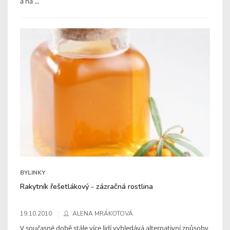
a ná ...
BYLINKY
Rakytník řešetlákový - zázračná rostlina
19.10.2010
ALENA MRÁKOTOVÁ
V současné době stále více lidí vyhledává alternativní způsoby