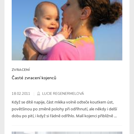
ZVRACENÍ
Časté zvracení kojenců
18.02.2011
LUCIE REGENERMELOVÁ
Když se dítě napije, část mléka volně odteče koutkem úst,
povětšinou po změně polohy při odříhnutí, ale někdy i delší
dobu po pití, i když si řádně odříhlo. Malí kojenci přibližně ...