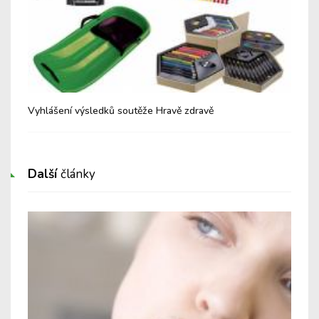
Vyhlášení výsledků soutěže Hravě zdravě
Hla
Další
články