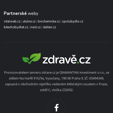
Partnerské
weby
vitalweb.cz
|
utulne.cz
|
biochemicka.cz
|
spolubydlo.cz
kdechcibydlet.cz
|
irest.cz
|
dalten.cz
Provozovatelem serveru zdrave.cz je DIAMANTAN investment s.r.o., se
sídlem Na Harfě 916/9a, Vysočany, 190 00 Praha 9, IČ: 03494349,
zapsaná v obchodním rejstříku vedeném Městským soudem v Praze,
oddíl C, vložka 232692.