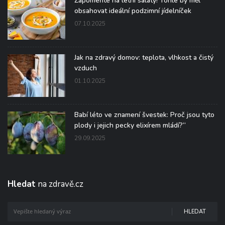
Zapomeňte na letní saláty! Tohle by měl
obsahovat ideální podzimní jídelníček
07.10.2025
Jak na zdravý domov: teplota, vlhkost a čistý
vzduch
01.10.2025
Babí léto ve znamení švestek: Proč jsou tyto
plody i jejich pecky elixírem mládí?“
29.09.2025
Hledat
na zdravě.cz
HLEDAT