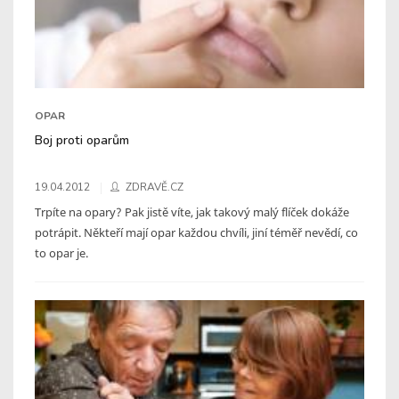
OPAR
Boj proti oparům
19.04.2012
ZDRAVĚ.CZ
Trpíte na opary? Pak jistě víte, jak takový malý flíček dokáže
potrápit. Někteří mají opar každou chvíli, jiní téměř nevědí, co
to opar je.