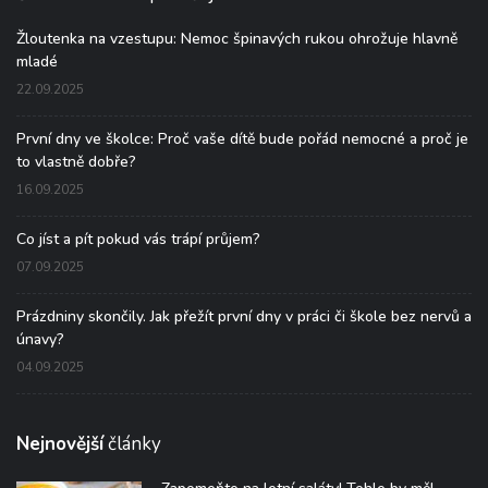
Žloutenka na vzestupu: Nemoc špinavých rukou ohrožuje hlavně
mladé
22.09.2025
První dny ve školce: Proč vaše dítě bude pořád nemocné a proč je
to vlastně dobře?
16.09.2025
Co jíst a pít pokud vás trápí průjem?
07.09.2025
Prázdniny skončily. Jak přežít první dny v práci či škole bez nervů a
únavy?
04.09.2025
Nejnovější
články