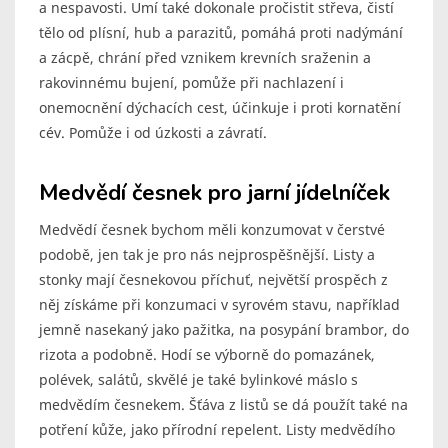
a nespavosti. Umí také dokonale pročistit střeva, čistí
tělo od plísní, hub a parazitů, pomáhá proti nadýmání
a zácpě, chrání před vznikem krevních sraženin a
rakovinnému bujení, pomůže při nachlazení i
onemocnění dýchacích cest, účinkuje i proti kornatění
cév. Pomůže i od úzkosti a závratí.
Medvědí česnek pro jarní jídelníček
Medvědí česnek bychom měli konzumovat v čerstvé
podobě, jen tak je pro nás nejprospěšnější. Listy a
stonky mají česnekovou příchuť, největší prospěch z
něj získáme při konzumaci v syrovém stavu, například
jemně nasekaný jako pažitka, na posypání brambor, do
rizota a podobně. Hodí se výborně do pomazánek,
polévek, salátů, skvělé je také bylinkové máslo s
medvědím česnekem. Šťáva z listů se dá použít také na
potření kůže, jako přírodní repelent. Listy medvědího