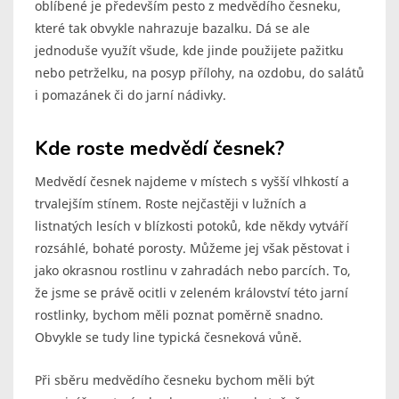
oblíbené je především pesto z medvědího česneku,
které tak obvykle nahrazuje bazalku. Dá se ale
jednoduše využít všude, kde jinde použijete pažitku
nebo petrželku, na posyp přílohy, na ozdobu, do salátů
i pomazánek či do jarní nádivky.
Kde roste medvědí česnek?
Medvědí česnek najdeme v místech s vyšší vlhkostí a
trvalejším stínem. Roste nejčastěji v lužních a
listnatých lesích v blízkosti potoků, kde někdy vytváří
rozsáhlé, bohaté porosty. Můžeme jej však pěstovat i
jako okrasnou rostlinu v zahradách nebo parcích. To,
že jsme se právě ocitli v zeleném království této jarní
rostlinky, bychom měli poznat poměrně snadno.
Obvykle se tudy line typická česneková vůně.
Při sběru medvědího česneku bychom měli být