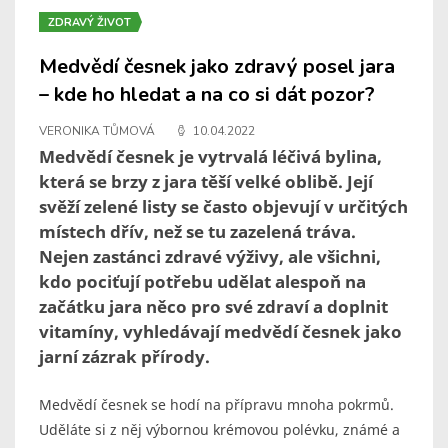
ZDRAVÝ ŽIVOT
Medvědí česnek jako zdravý posel jara
– kde ho hledat a na co si dát pozor?
VERONIKA TŮMOVÁ
10.04.2022
Medvědí česnek je vytrvalá léčivá bylina,
která se brzy z jara těší velké oblibě. Její
svěží zelené listy se často objevují v určitých
místech dřív, než se tu zazelená tráva.
Nejen zastánci zdravé výživy, ale všichni,
kdo pociťují potřebu udělat alespoň na
začátku jara něco pro své zdraví a doplnit
vitamíny, vyhledávají medvědí česnek jako
jarní zázrak přírody.
Medvědí česnek se hodí na přípravu mnoha pokrmů.
Uděláte si z něj výbornou krémovou polévku, známé a