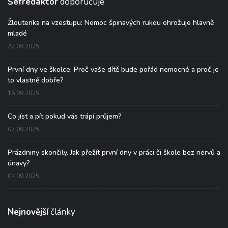
Šéfredaktor
doporučuje
Žloutenka na vzestupu: Nemoc špinavých rukou ohrožuje hlavně
mladé
22.09.2025
První dny ve školce: Proč vaše dítě bude pořád nemocné a proč je
to vlastně dobře?
16.09.2025
Co jíst a pít pokud vás trápí průjem?
07.09.2025
Prázdniny skončily. Jak přežít první dny v práci či škole bez nervů a
únavy?
04.09.2025
Nejnovější
články