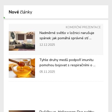
Nové
články
KOMERČNÍ PREZENTACE
Nadměrné světlo v ložnici narušuje
spánek: jak pomáhá správné stí ...
12.12.2025
Tyhle druhy medů podpoří imunitu
pomohou bojovat s respiračními o ...
05.11.2025
Dušičky vs. Halloween: Dva svátky