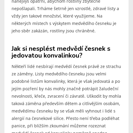
nanejvýš opatrní, abychom rostliny zbytečně
nepošlapali. Trháme šetrně jen vzrostlé, zdravé listy a
vždy jen takové množství, které využijeme. Na
některých místech s výskytem medvědího česneku je
jeho sběr zakázán, rostliny jsou chráněné.
Jak si nesplést medvědí česnek s
jedovatou konvalinkou?
Někteří lidé nesbírají medvědí česnek právě ze strachu
ze záměny. Listy medvědího česneku jsou velmi
podobné listům konvalinky, která je však jedovatá a po
jejím pozření by nás mohly značně potrápit žaludeční
nevolnosti, křeče, zvracení či závratě. Uškodit by mohla
taková záměna především dětem a citlivějším osobám,
medvědímu česneku by se však měli vyhnout i lidé s
alergií na česnekové silice. Přesto není třeba podléhat
panice, při bližším zkoumání můžeme rozeznat