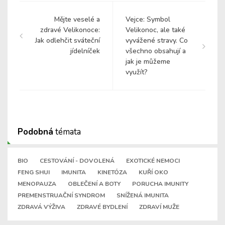
Mějte veselé a
Vejce: Symbol
zdravé Velikonoce:
Velikonoc, ale také
Jak odlehčit sváteční
vyvážené stravy. Co
jídelníček
všechno obsahují a
jak je můžeme
využít?
Podobná
témata
BIO
CESTOVÁNÍ - DOVOLENÁ
EXOTICKÉ NEMOCI
FENG SHUI
IMUNITA
KINETÓZA
KUŘÍ OKO
MENOPAUZA
OBLEČENÍ A BOTY
PORUCHA IMUNITY
PREMENSTRUAČNÍ SYNDROM
SNÍŽENÁ IMUNITA
ZDRAVÁ VÝŽIVA
ZDRAVÉ BYDLENÍ
ZDRAVÍ MUŽE