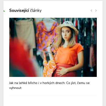
Související
články
Jak na lehké břicho i v horkých dnech: Co jíst, čemu se
Chy
vyhnout