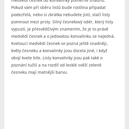
medvědí česnek od konvalinky poměrně snadno.
Pokud vám při sběru listů bude rostlina připadat
podezřelá, nebo si zkrátka nebudete jistí, stačí listy
pomnout mezi prsty. Silný česnekový odér, který listy
vypustí, je přesvědčivým znamením, že je to právě
medvědí česnek a o jedovatou konvalinku se nejedná.
Kvetoucí medvědí česnek se pozná ještě snadněji,
květy česneku a konvalinky jsou docela jiné, i když
obojí kvete bíle. Listy konvalinky jsou pak také o
poznání tužší a na rozdíl od lesklé svěží zeleně
česneku mají matnější barvu.