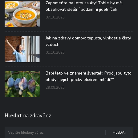
Zapomeňte na letní saláty! Tohle by měl
obsahovat ideální podzimní jídelníček
07.10.2025
Jak na zdravý domov: teplota, vlhkost a čistý
vzduch
01.10.2025
Babí léto ve znamení švestek: Proč jsou tyto
plody i jejich pecky elixírem mládí?“
29.09.2025
Hledat
na zdravě.cz
HLEDAT