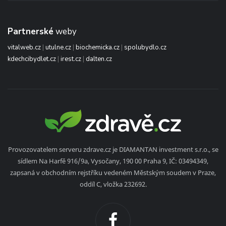
Partnerské
weby
vitalweb.cz
|
utulne.cz
|
biochemicka.cz
|
spolubydlo.cz
kdechcibydlet.cz
|
irest.cz
|
dalten.cz
Provozovatelem serveru zdrave.cz je DIAMANTAN investment s.r.o., se
sídlem Na Harfě 916/9a, Vysočany, 190 00 Praha 9, IČ: 03494349,
zapsaná v obchodním rejstříku vedeném Městským soudem v Praze,
oddíl C, vložka 232692.