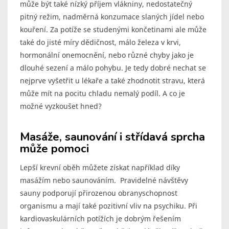
může být také nízký příjem vlákniny, nedostatečný
pitný režim, nadměrná konzumace slaných jídel nebo
kouření. Za potíže se studenými končetinami ale může
také do jisté míry dědičnost, málo železa v krvi,
hormonální onemocnění, nebo různé chyby jako je
dlouhé sezení a málo pohybu. Je tedy dobré nechat se
nejprve vyšetřit u lékaře a také zhodnotit stravu, která
může mít na pocitu chladu nemalý podíl. A co je
možné vyzkoušet hned?
Masáže, saunování i střídavá sprcha
může pomoci
Lepší krevní oběh můžete získat například díky
masážím nebo saunováním. Pravidelné návštěvy
sauny podporují přirozenou obranyschopnost
organismu a mají také pozitivní vliv na psychiku. Při
kardiovaskulárních potížích je dobrým řešením