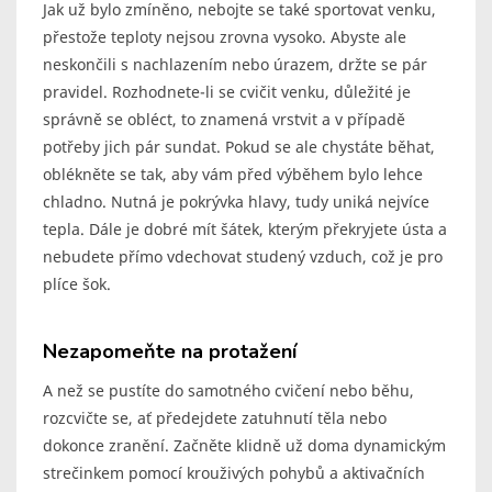
Jak už bylo zmíněno, nebojte se také sportovat venku,
přestože teploty nejsou zrovna vysoko. Abyste ale
neskončili s nachlazením nebo úrazem, držte se pár
pravidel. Rozhodnete-li se cvičit venku, důležité je
správně se obléct, to znamená vrstvit a v případě
potřeby jich pár sundat. Pokud se ale chystáte běhat,
oblékněte se tak, aby vám před výběhem bylo lehce
chladno. Nutná je pokrývka hlavy, tudy uniká nejvíce
tepla. Dále je dobré mít šátek, kterým překryjete ústa a
nebudete přímo vdechovat studený vzduch, což je pro
plíce šok.
Nezapomeňte na protažení
A než se pustíte do samotného cvičení nebo běhu,
rozcvičte se, ať předejdete zatuhnutí těla nebo
dokonce zranění. Začněte klidně už doma dynamickým
strečinkem pomocí krouživých pohybů a aktivačních