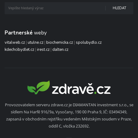
HLEDAT
Partnerské
weby
vitalweb.cz
|
utulne.cz
|
biochemicka.cz
|
spolubydlo.cz
kdechcibydlet.cz
|
irest.cz
|
dalten.cz
Provozovatelem serveru zdrave.cz je DIAMANTAN investment s.r.o., se
sídlem Na Harfě 916/9a, Vysočany, 190 00 Praha 9, IČ: 03494349,
zapsaná v obchodním rejstříku vedeném Městským soudem v Praze,
oddíl C, vložka 232692.