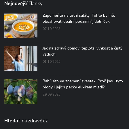
Nejnovější
články
Zapomeňte na letní saláty! Tohle by měl
obsahovat ideální podzimní jídelníček
07.10.2025
Jak na zdravý domov: teplota, vlhkost a čistý
vzduch
01.10.2025
Babí léto ve znamení švestek: Proč jsou tyto
plody i jejich pecky elixírem mládí?“
29.09.2025
Hledat
na zdravě.cz