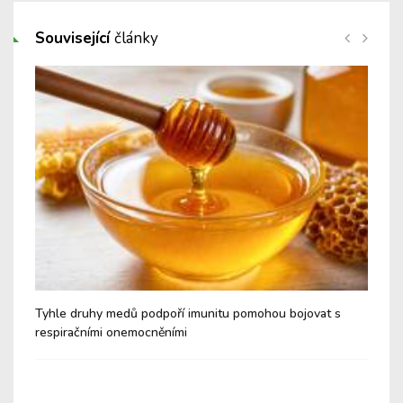
Související
články
é a
Tyhle druhy medů podpoří imunitu pomohou bojovat s
Nev
respiračními onemocněními
Cu