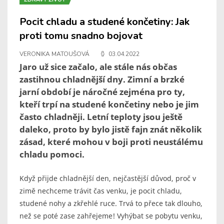
Pocit chladu a studené končetiny: Jak
proti tomu snadno bojovat
VERONIKA MATOUŠOVÁ
03.04.2022
Jaro už sice začalo, ale stále nás občas
zastihnou chladnější dny. Zimní a brzké
jarní období je náročné zejména pro ty,
kteří trpí na studené končetiny nebo je jim
často chladněji. Letní teploty jsou ještě
daleko, proto by bylo jistě fajn znát několik
zásad, které mohou v boji proti neustálému
chladu pomoci.
Když přijde chladnější den, nejčastější důvod, proč v
zimě nechceme trávit čas venku, je pocit chladu,
studené nohy a zkřehlé ruce. Trvá to přece tak dlouho,
než se poté zase zahřejeme! Vyhýbat se pobytu venku,