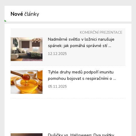
Nové
články
KOMERČNÍ PREZENTACE
Nadměrné světlo v ložnici narušuje
spánek: jak pomáhá správné stí ...
12.12.2025
Tyhle druhy medů podpoří imunitu
pomohou bojovat s respiračními o ...
05.11.2025
Dušičky vs. Halloween: Dva svátky