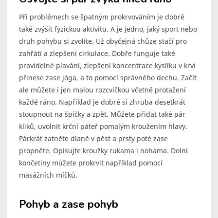
Při problémech se špatným prokrvováním je dobré
také zvýšit fyzickou aktivitu. A je jedno, jaký sport nebo
druh pohybu si zvolíte. Už obyčejná chůze stačí pro
zahřátí a zlepšení cirkulace. Dobře funguje také
pravidelné plavání, zlepšení koncentrace kyslíku v krvi
přinese zase jóga, a to pomocí správného dechu. Začít
ale můžete i jen malou rozcvičkou včetně protažení
každé ráno. Například je dobré si zhruba desetkrát
stoupnout na špičky a zpět. Můžete přidat také pár
kliků, uvolnit krční páteř pomalým kroužením hlavy.
Párkrát zatněte dlaně v pěst a prsty poté zase
propněte. Opisujte kroužky rukama i nohama. Dolní
končetiny můžete prokrvit například pomocí
masážních míčků.
Pohyb a zase pohyb