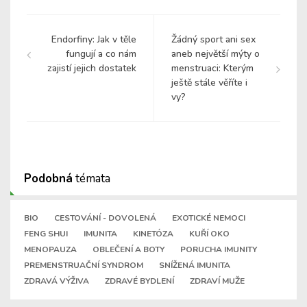
Endorfiny: Jak v těle
Žádný sport ani sex
fungují a co nám
aneb největší mýty o
zajistí jejich dostatek
menstruaci: Kterým
ještě stále věříte i
vy?
Podobná
témata
BIO
CESTOVÁNÍ - DOVOLENÁ
EXOTICKÉ NEMOCI
FENG SHUI
IMUNITA
KINETÓZA
KUŘÍ OKO
MENOPAUZA
OBLEČENÍ A BOTY
PORUCHA IMUNITY
PREMENSTRUAČNÍ SYNDROM
SNÍŽENÁ IMUNITA
ZDRAVÁ VÝŽIVA
ZDRAVÉ BYDLENÍ
ZDRAVÍ MUŽE