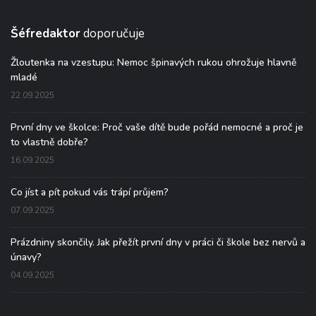
Šéfredaktor
doporučuje
Žloutenka na vzestupu: Nemoc špinavých rukou ohrožuje hlavně
mladé
22.09.2025
První dny ve školce: Proč vaše dítě bude pořád nemocné a proč je
to vlastně dobře?
16.09.2025
Co jíst a pít pokud vás trápí průjem?
07.09.2025
Prázdniny skončily. Jak přežít první dny v práci či škole bez nervů a
únavy?
04.09.2025