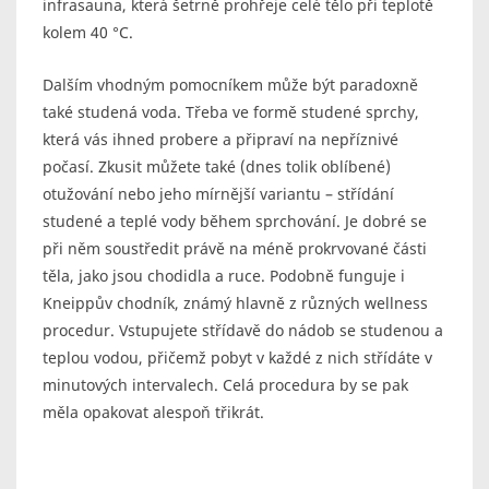
infrasauna, která šetrně prohřeje celé tělo při teplotě
kolem 40 °C.
Dalším vhodným pomocníkem může být paradoxně
také studená voda. Třeba ve formě studené sprchy,
která vás ihned probere a připraví na nepříznivé
počasí. Zkusit můžete také (dnes tolik oblíbené)
otužování nebo jeho mírnější variantu – střídání
studené a teplé vody během sprchování. Je dobré se
při něm soustředit právě na méně prokrvované části
těla, jako jsou chodidla a ruce. Podobně funguje i
Kneippův chodník, známý hlavně z různých wellness
procedur. Vstupujete střídavě do nádob se studenou a
teplou vodou, přičemž pobyt v každé z nich střídáte v
minutových intervalech. Celá procedura by se pak
měla opakovat alespoň třikrát.