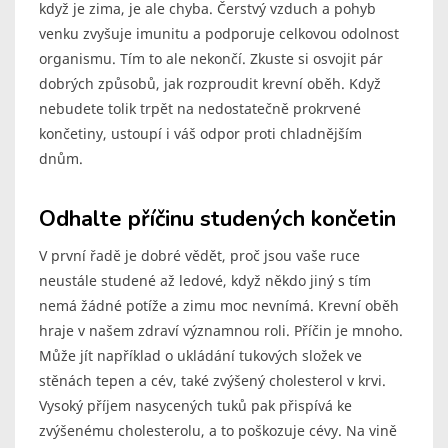
když je zima, je ale chyba. Čerstvý vzduch a pohyb
venku zvyšuje imunitu a podporuje celkovou odolnost
organismu. Tím to ale nekončí. Zkuste si osvojit pár
dobrých způsobů, jak rozproudit krevní oběh. Když
nebudete tolik trpět na nedostatečně prokrvené
končetiny, ustoupí i váš odpor proti chladnějším
dnům.
Odhalte příčinu studených končetin
V první řadě je dobré vědět, proč jsou vaše ruce
neustále studené až ledové, když někdo jiný s tím
nemá žádné potíže a zimu moc nevnímá. Krevní oběh
hraje v našem zdraví významnou roli. Příčin je mnoho.
Může jít například o ukládání tukových složek ve
stěnách tepen a cév, také zvýšený cholesterol v krvi.
Vysoký příjem nasycených tuků pak přispívá ke
zvýšenému cholesterolu, a to poškozuje cévy. Na vině