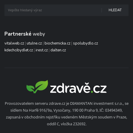
HLEDAT
Partnerské
weby
vitalweb.cz
|
utulne.cz
|
biochemicka.cz
|
spolubydlo.cz
kdechcibydlet.cz
|
irest.cz
|
dalten.cz
Provozovatelem serveru zdrave.cz je DIAMANTAN investment s.r.o., se
sídlem Na Harfě 916/9a, Vysočany, 190 00 Praha 9, IČ: 03494349,
zapsaná v obchodním rejstříku vedeném Městským soudem v Praze,
oddíl C, vložka 232692.