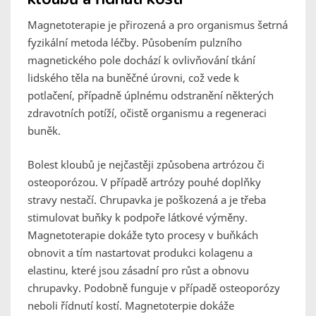
Magnetoterapie je přirozená a pro organismus šetrná
fyzikální metoda léčby. Působením pulzního
magnetického pole dochází k ovlivňování tkání
lidského těla na buněčné úrovni, což vede k
potlačení, případně úplnému odstranění některých
zdravotních potíží, očistě organismu a regeneraci
buněk.
Bolest kloubů je nejčastěji způsobena artrózou či
osteoporózou. V případě artrózy pouhé doplňky
stravy nestačí. Chrupavka je poškozená a je třeba
stimulovat buňky k podpoře látkové výměny.
Magnetoterapie dokáže tyto procesy v buňkách
obnovit a tím nastartovat produkci kolagenu a
elastinu, které jsou zásadní pro růst a obnovu
chrupavky. Podobně funguje v případě osteoporózy
neboli řídnutí kostí. Magnetoterpie dokáže