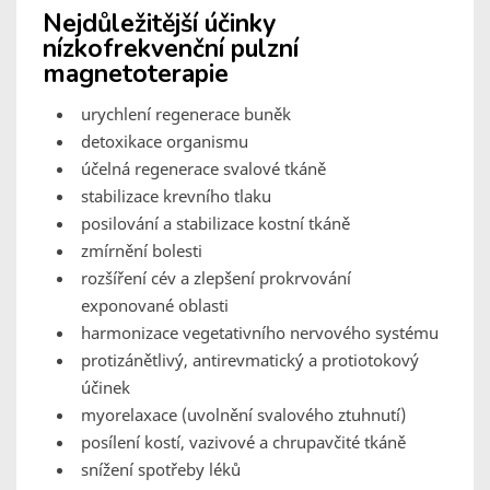
Nejdůležitější účinky
nízkofrekvenční pulzní
magnetoterapie
urychlení regenerace buněk
detoxikace organismu
účelná regenerace svalové tkáně
stabilizace krevního tlaku
posilování a stabilizace kostní tkáně
zmírnění bolesti
rozšíření cév a zlepšení prokrvování
exponované oblasti
harmonizace vegetativního nervového systému
protizánětlivý, antirevmatický a protiotokový
účinek
myorelaxace (uvolnění svalového ztuhnutí)
posílení kostí, vazivové a chrupavčité tkáně
snížení spotřeby léků