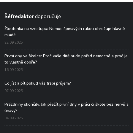
Šéfredaktor
doporučuje
Žloutenka na vzestupu: Nemoc špinavých rukou ohrožuje hlavně
mladé
22.09.2025
První dny ve školce: Proč vaše dítě bude pořád nemocné a proč je
to vlastně dobře?
16.09.2025
Co jíst a pít pokud vás trápí průjem?
07.09.2025
Prázdniny skončily. Jak přežít první dny v práci či škole bez nervů a
únavy?
04.09.2025