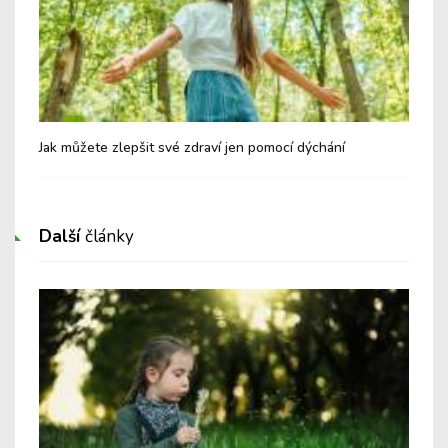
zdu
Jak můžete zlepšit své zdraví jen pomocí dýchání
Jak
Další
články