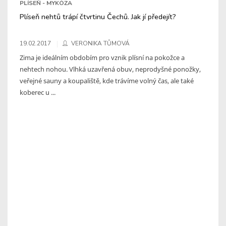
PLÍSEŇ - MYKÓZA
Plíseň nehtů trápí čtvrtinu Čechů. Jak jí předejít?
19.02.2017
VERONIKA TŮMOVÁ
Zima je ideálním obdobím pro vznik plísní na pokožce a
nehtech nohou. Vlhká uzavřená obuv, neprodyšné ponožky,
veřejné sauny a koupaliště, kde trávíme volný čas, ale také
koberec u ...