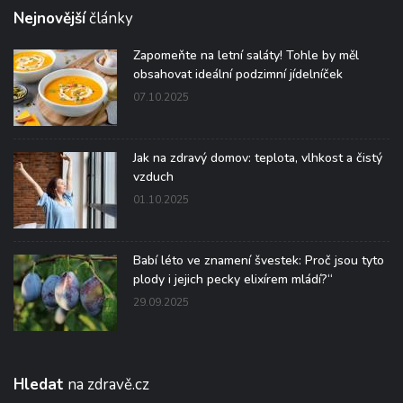
Nejnovější
články
Zapomeňte na letní saláty! Tohle by měl
obsahovat ideální podzimní jídelníček
07.10.2025
Jak na zdravý domov: teplota, vlhkost a čistý
vzduch
01.10.2025
Babí léto ve znamení švestek: Proč jsou tyto
plody i jejich pecky elixírem mládí?“
29.09.2025
Hledat
na zdravě.cz