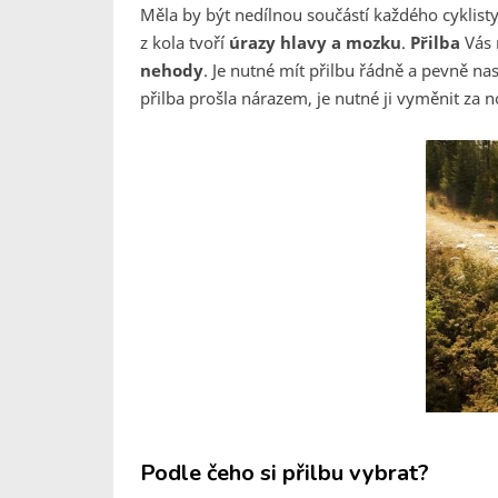
Měla by být nedílnou součástí každého cyklist
z kola tvoří
úrazy hlavy a mozku
.
Přilba
Vás 
nehody
. Je nutné mít přilbu řádně a pevně na
přilba prošla nárazem, je nutné ji vyměnit za 
Podle čeho si přilbu vybrat?