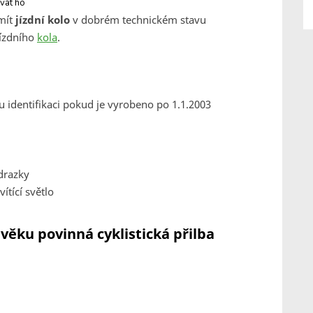
vat ho
mít
jízdní kolo
v dobrém technickém stavu
jízdního
kola
.
u identifikaci pokud je vyrobeno po 1.1.2003
drazky
tící světlo
t věku povinná cyklistická přilba