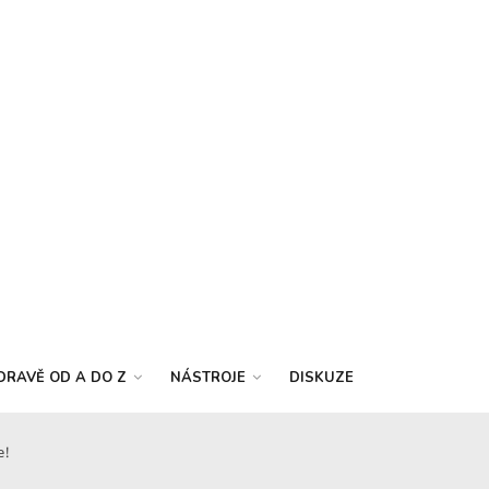
DRAVĚ OD A DO Z
NÁSTROJE
DISKUZE
e!