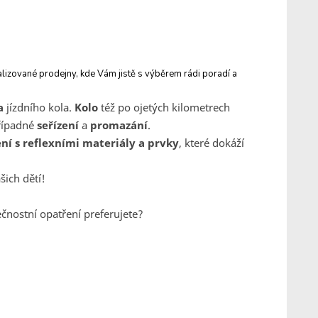
ecializované prodejny, kde Vám jistě s výběrem rádi poradí a
a
jízdního kola.
Kolo
též po ojetých kilometrech
řípadné
seřízení
a
promazání
.
ní s reflexními materiály a prvky
, které dokáží
ich dětí!
čnostní opatření preferujete?