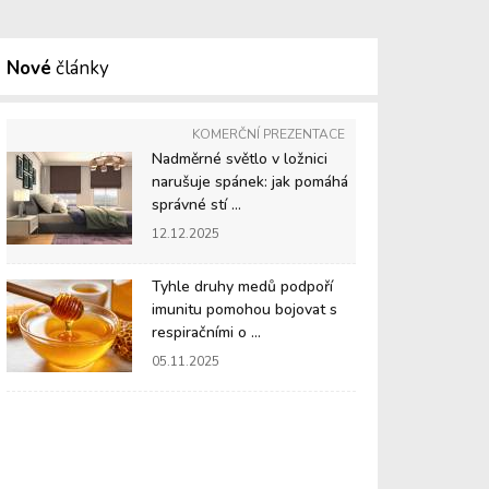
Nové
články
KOMERČNÍ PREZENTACE
Nadměrné světlo v ložnici
narušuje spánek: jak pomáhá
správné stí ...
12.12.2025
Tyhle druhy medů podpoří
imunitu pomohou bojovat s
respiračními o ...
05.11.2025