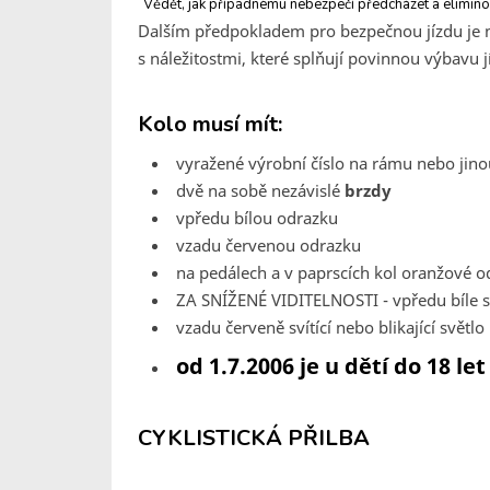
Vědět, jak případnému nebezpečí předcházet a elimino
Dalším předpokladem pro bezpečnou jízdu je 
s náležitostmi, které splňují povinnou výbavu 
Kolo musí mít:
vyražené výrobní číslo na rámu nebo jino
dvě na sobě nezávislé
brzdy
vpředu bílou odrazku
vzadu červenou odrazku
na pedálech a v paprscích kol oranžové o
ZA SNÍŽENÉ VIDITELNOSTI - vpředu bíle sví
vzadu červeně svítící nebo blikající světlo
od 1.7.2006 je u dětí do 18 le
CYKLISTICKÁ PŘILBA