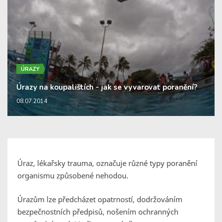
ÚRAZY
Úrazy na koupalištích - jak se vyvarovat poranění?
08.07.2014
Úraz, lékařsky trauma, označuje různé typy poranění
organismu způsobené nehodou.
Úrazům lze předcházet opatrností, dodržováním
bezpečnostních předpisů, nošením ochranných