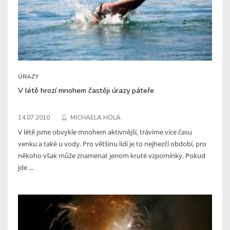
ÚRAZY
V létě hrozí mnohem častěji úrazy páteře
14.07.2010
MICHAELA HOLÁ
V létě jsme obvykle mnohem aktivnější, trávíme více času
venku a také u vody. Pro většinu lidí je to nejhezčí období, pro
někoho však může znamenat jenom kruté vzpomínky. Pokud
jde ...