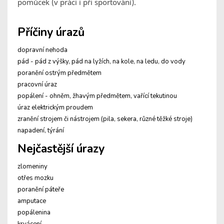
pomůcek (v práci i při sportování).
Příčiny úrazů
dopravní nehoda
pád - pád z výšky, pád na lyžích, na kole, na ledu, do vody
poranění ostrým předmětem
pracovní úraz
popálení - ohněm, žhavým předmětem, vařící tekutinou
úraz elektrickým proudem
zranění strojem či nástrojem (pila, sekera, různé těžké stroje)
napadení, týrání
Nejčastější úrazy
zlomeniny
otřes mozku
poranění páteře
amputace
popálenina