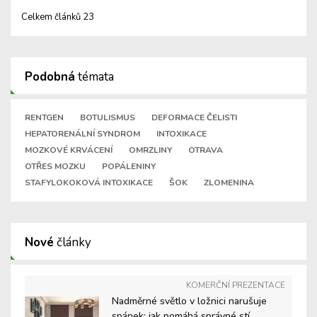
Celkem článků 23
Podobná
témata
RENTGEN
BOTULISMUS
DEFORMACE ČELISTI
HEPATORENÁLNÍ SYNDROM
INTOXIKACE
MOZKOVÉ KRVÁCENÍ
OMRZLINY
OTRAVA
OTŘES MOZKU
POPÁLENINY
STAFYLOKOKOVÁ INTOXIKACE
ŠOK
ZLOMENINA
Nové
články
KOMERČNÍ PREZENTACE
Nadměrné světlo v ložnici narušuje
spánek: jak pomáhá správné stí ...