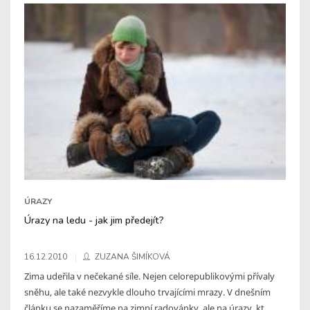
ÚRAZY
Úrazy na ledu - jak jim předejít?
16.12.2010
ZUZANA ŠIMÍKOVÁ
Zima udeřila v nečekané síle. Nejen celorepublikovými přívaly
sněhu, ale také nezvykle dlouho trvajícími mrazy. V dnešním
článku se nazaměříme na zimní radovánky, ale na úrazy, kt ...