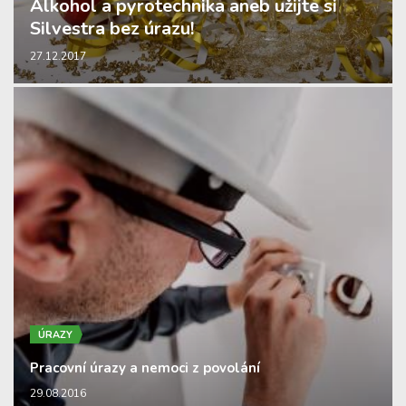
Alkohol a pyrotechnika aneb užijte si
Silvestra bez úrazu!
27.12.2017
ÚRAZY
Pracovní úrazy a nemoci z povolání
29.08.2016