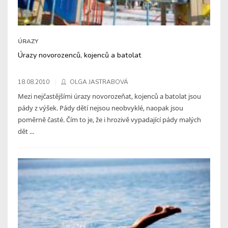
ÚRAZY
Úrazy novorozenců, kojenců a batolat
18.08.2010
OLGA JASTRABOVÁ
Mezi nejčastějšími úrazy novorozeňat, kojenců a batolat jsou
pády z výšek. Pády dětí nejsou neobvyklé, naopak jsou
poměrně časté. Čím to je, že i hrozivě vypadající pády malých
dět ...