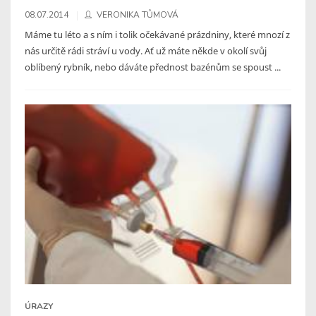
08.07.2014
VERONIKA TŮMOVÁ
Máme tu léto a s ním i tolik očekávané prázdniny, které mnozí z
nás určitě rádi stráví u vody. Ať už máte někde v okolí svůj
oblíbený rybník, nebo dáváte přednost bazénům se spoust ...
ÚRAZY