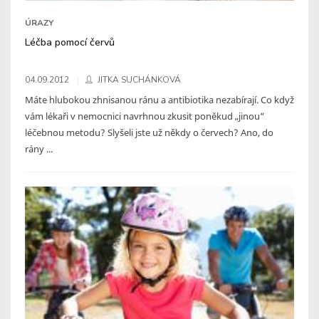
ÚRAZY
Léčba pomocí červů
04.09.2012
JITKA SUCHÁNKOVÁ
Máte hlubokou zhnisanou ránu a antibiotika nezabírají. Co když
vám lékaři v nemocnici navrhnou zkusit poněkud „jinou“
léčebnou metodu? Slyšeli jste už někdy o červech? Ano, do
rány ...