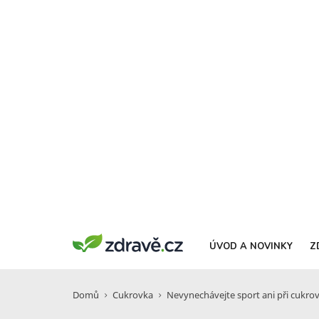
ÚVOD A NOVINKY
Z
Domů
Cukrovka
Nevynechávejte sport ani při cukro