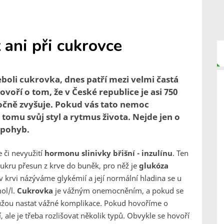
ani při cukrovce
eboli cukrovka, dnes patří mezi velmi častá
oří o tom, že v České republice je asi 750
ročně zvyšuje. Pokud vás tato nemoc
 tomu svůj styl a rytmus života. Nejde jen o
 pohyb.
 či nevyužití
hormonu slinivky břišní - inzulínu
. Ten
ukru přesun z krve do buněk, pro něž je
glukóza
 krvi názýváme glykémií a její normální hladina se u
ol/l.
Cukrovka
je vážným onemocněním, a pokud se
můžou nastat vážné komplikace. Pokud hovoříme o
ale je třeba rozlišovat několik typů. Obvykle se hovoří