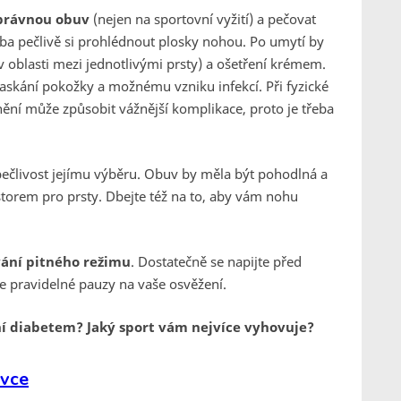
právnou obuv
(nejen na sportovní vyžití) a pečovat
eba pečlivě si prohlédnout plosky nohou. Po umytí by
oblasti mezi jednotlivými prsty) a ošetření krémem.
skání pokožky a možnému vzniku infekcí. Při fyzické
ění může způsobit vážnější komplikace, proto je třeba
ečlivost jejímu výběru. Obuv by měla být pohodlná a
storem pro prsty. Dbejte též na to, aby vám nohu
ání pitného režimu
. Dostatečně se napijte před
te pravidelné pauzy na vaše osvěžení.
 diabetem? Jaký sport vám nejvíce vyhovuje?
ovce