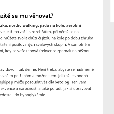
enzitě se mu věnovat?
tika, nordic walking, jízda na kole, aerobní
rve je třeba začít s rozehřátím, při němž se na
d můžete zvolit chůzi či jízdu na kole po dobu zhruba
protažení posilovaných svalových skupin. V samotném
ní, kdy se vaše tepová frekvence zpomalí na běžnou
tav dovolí, tak denně. Není třeba, abyste se nadměrně
hyb vašim potřebám a možnostem. Jelikož je vhodná
nejlépe ji může posoudit váš
diabetolog
. Ten vám
kvence a náročnosti a také poradí, jak si upravovat
nedostali do hypoglykémie.