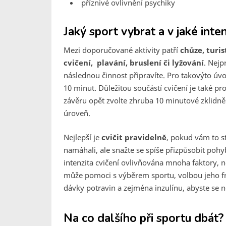
příznivé ovlivnění psychiky
Jaký sport vybrat a v jaké int
Mezi doporučované aktivity patří
chůze, turis
cvičení, plavání, bruslení či lyžování
. Nejp
následnou činnost připravíte. Pro takovýto úvo
10 minut. Důležitou součástí cvičení je také 
závěru opět zvolte zhruba 10 minutové zklidně
úroveň.
Nejlepší je
cvičit pravidelně
, pokud vám to s
namáhali, ale snažte se spíše přizpůsobit po
intenzita cvičení ovlivňována mnoha faktory, 
může pomoci s výběrem sportu, volbou jeho fre
dávky potravin a zejména inzulínu, abyste se 
Na co dalšího při sportu dbát?