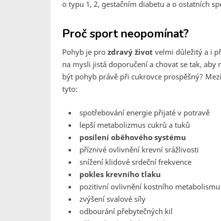
o typu 1, 2, gestačním diabetu a o ostatních sp
Proč sport neopomínat?
Pohyb je pro
zdravý život
velmi důležitý a i p
na mysli jistá doporučení a chovat se tak, a
být pohyb právě při cukrovce prospěšný? Mezi 
tyto:
spotřebování energie přijaté v potravě
lepší metabolizmus cukrů a tuků
posílení oběhového systému
příznivé ovlivnění krevní srážlivosti
snížení klidové srdeční frekvence
pokles krevního tlaku
pozitivní ovlivnění kostního metabolismu
zvýšení svalové síly
odbourání přebytečných kil