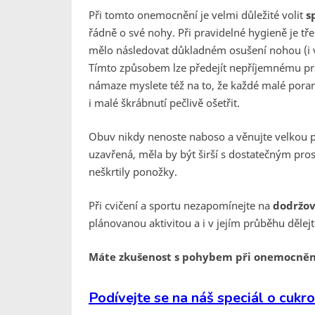
Při tomto onemocnění je velmi důležité volit
s
řádně o své nohy. Při pravidelné hygieně je tř
mělo následovat důkladném osušení nohou (i v 
Tímto způsobem lze předejít nepříjemnému pra
námaze myslete též na to, že každé malé poran
i malé škrábnutí pečlivě ošetřit.
Obuv nikdy nenoste naboso a věnujte velkou p
uzavřená, měla by být širší s dostatečným pro
neškrtily ponožky.
Při cvičení a sportu nezapomínejte na
dodržov
plánovanou aktivitou a i v jejím průběhu dělej
Máte zkušenost s pohybem při onemocnění
Podívejte se na náš speciál o cukr