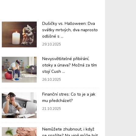
Dušičky vs. Halloween: Dva
svátky mrtvých, dva naprosto
odlišné s ...
29.10.2025
Nevysvětlitelné přibírání,
otoky a únava? Možná za tím
stojí Cush ...
26.10.2025
Finanční stres: Co to je a jak
mu předcházet?
21.10.2025
Nemůžete zhubnout, i když
se snažíte? Na vině může být