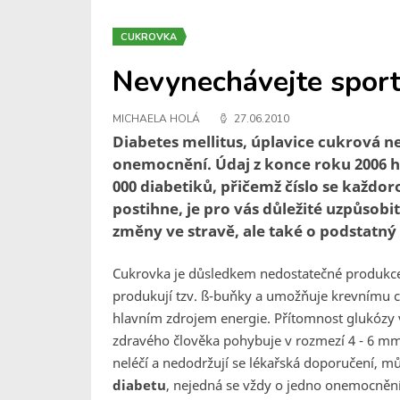
CUKROVKA
Nevynechávejte sport 
MICHAELA HOLÁ
27.06.2010
Diabetes mellitus, úplavice cukrová n
onemocnění. Údaj z konce roku 2006 hov
000 diabetiků, přičemž číslo se každo
postihne, je pro vás důležité uzpůsobit
změny ve stravě, ale také o podstatný
Cukrovka je důsledkem nedostatečné produkce
produkují tzv. ß-buňky a umožňuje krevnímu c
hlavním zdrojem energie. Přítomnost glukózy v
zdravého člověka pohybuje v rozmezí 4 - 6 mm
neléčí a nedodržují se lékařská doporučení, 
diabetu
, nejedná se vždy o jedno onemocnění, 