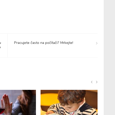
u
Pracujete často na počítači? Mrkejte!
?