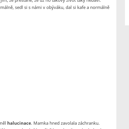
il jim, že přestane, že už ho takový život taky nebaví.
málně, sedl si s námi v obýváku, dal si kafe a normálně
 měl
halucinace
. Mamka hned zavolala záchranku.