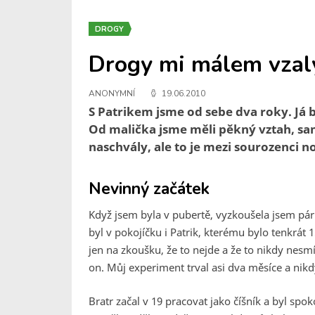
DROGY
Drogy mi málem vzaly
ANONYMNÍ
19.06.2010
S Patrikem jsme od sebe dva roky. Já b
Od malička jsme měli pěkný vztah, samo
naschvály, ale to je mezi sourozenci n
Nevinný začátek
Když jsem byla v pubertě, vyzkoušela jsem pá
byl v pokojíčku i Patrik, kterému bylo tenkrát 
jen na zkoušku, že to nejde a že to nikdy nesm
on. Můj experiment trval asi dva měsíce a nik
Bratr začal v 19 pracovat jako číšník a byl spok