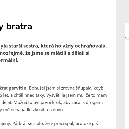
 bratra
yla starší sestra, která ho vždy ochraňovala.
zřejmě, že jsme se mlátili a dělali si
ormální.
rkrát
pervitin
. Bohužel jsem si zrovna šňupala, když
15 let, a chtěl hned taky. Vysvětlila jsem mu, že to mám
í dělat. Možná to byl první krok, aby začal s drogami
dy mě nenapadlo zkusit to znovu.
ojený. Párkrát se stalo, že v práci spal, protože prý