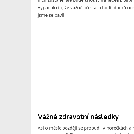
nich zůstane, ale bude
chodit na léčení
. Slíb
Vypadalo to, že vážně přestal, chodil domů nor
jsme se bavili.
Vážné zdravotní následky
Asi o měsíc později se probudil v horečkách a