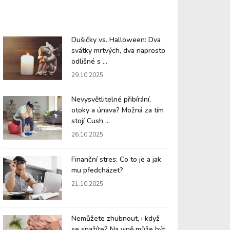
Dušičky vs. Halloween: Dva
svátky mrtvých, dva naprosto
odlišné s ...
29.10.2025
Nevysvětlitelné přibírání,
otoky a únava? Možná za tím
stojí Cush ...
26.10.2025
Finanční stres: Co to je a jak
mu předcházet?
21.10.2025
Nemůžete zhubnout, i když
se snažíte? Na vině může být