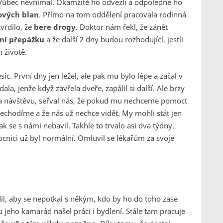
í. Vůbec nevnímal. Okamžitě ho odvezli a odpoledne ho
vých blan
. Přímo na tom oddělení pracovala rodinná
vrdilo, že
bere drogy
. Doktor nám řekl, že zánět
ní přepážku
a že další 2 dny budou rozhodující, jestli
 životě.
c. První dny jen ležel, ale pak mu bylo lépe a začal v
a, jenže když zavřela dveře, zapálil si další. Ale brzy
 na návštěvu, seřval nás, že pokud mu nechceme pomoct
echodíme a že nás už nechce vidět. My mohli stát jen
k se s námi nebavil. Takhle to trvalo asi dva týdny.
nici už byl normální. Omluvil se lékařům za svoje
l, aby se nepotkal s někým, kdo by ho do toho zase
u jeho kamarád našel práci i bydlení. Stále tam pracuje