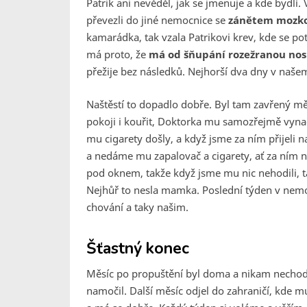
Patrik ani nevěděl, jak se jmenuje a kde bydl
převezli do jiné nemocnice se
zánětem mozko
kamarádka, tak vzala Patrikovi krev, kde se pot
má proto, že
má od šňupání rozežranou nos
přežije bez následků. Nejhorší dva dny v našem
Naštěstí to dopadlo dobře. Byl tam zavřený měsí
pokoji i kouřit, Doktorka mu samozřejmě vynadal
mu cigarety došly, a když jsme za ním přijeli
a nedáme mu zapalovač a cigarety, ať za ním n
pod oknem, takže když jsme mu nic nehodili, ta
Nejhůř to nesla mamka. Poslední týden v nemoc
chování a taky našim.
Šťastný konec
Měsíc po propuštění byl doma a nikam nechodi
namočil. Další měsíc odjel do zahraničí, kde m