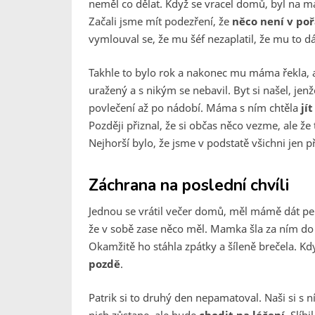
neměl co dělat. Když se vracel domů, byl na m
Začali jsme mít podezření, že
něco není v po
vymlouval se, že mu šéf nezaplatil, že mu to dá
Takhle to bylo rok a nakonec mu máma řekla, ať 
uražený a s nikým se nebavil. Byt si našel, jen
povlečení až po nádobí. Máma s ním chtěla
jí
Později přiznal, že si občas něco vezme, ale že
Nejhorší bylo, že jsme v podstatě všichni jen při
Záchrana na poslední chvíli
Jednou se vrátil večer domů, měl mámě dát pení
že v sobě zase něco měl. Mamka šla za ním do p
Okamžitě ho stáhla zpátky a šíleně brečela. Kdy
pozdě
.
Patrik si to druhý den nepamatoval. Naši si s 