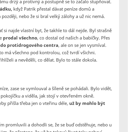
ámu drzý a protivný a postupně se to začalo stupňovat.
řádku,
když Patrik přestal dávat peníze domů a
 později, nebo že si bral velký zálohy a už nic nemá.
si najde vlastní byt, že takhle to dál nejde. Byl strašně
že
prodal všechno
, co dostal od našich a babičky. Přes
t do protidrogového centra
, ale on se jen vysmíval.
 to má všechno pod kontrolou, což tvrdí všichni.
hlíželi a nevěděli, co dělat. Bylo to stále dokola.
ze, zase se vymlouval a šíleně se pohádali. Bylo vidět,
okojíčku a viděla, jak stojí v otevřeném okně.
by přišla třeba jen o vteřinu déle,
už by mohlo být
ním promluvili a dohodli se, že se buď odstěhuje, nebo u