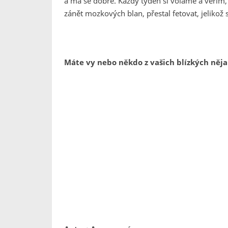
a má se dobře. Každý týden si voláme a věřím,
zánět mozkových blan, přestal fetovat, jelikož
Máte vy nebo někdo z vašich blízkých něj