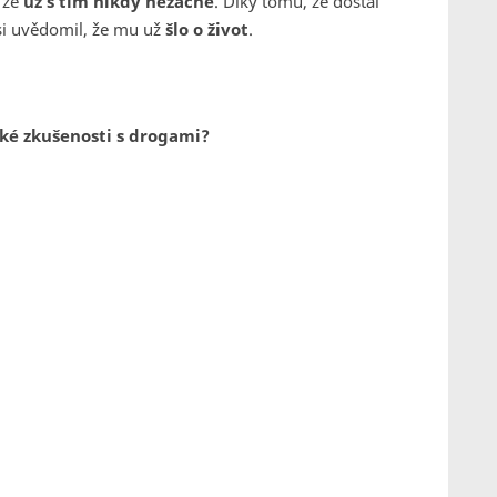
 že
už s tím nikdy nezačne
. Díky tomu, že dostal
 si uvědomil, že mu už
šlo o život
.
aké zkušenosti s drogami?