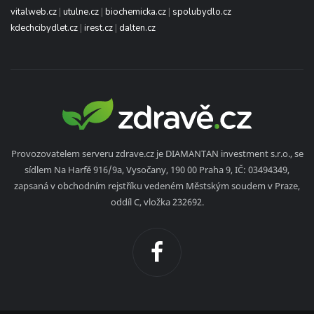
vitalweb.cz
|
utulne.cz
|
biochemicka.cz
|
spolubydlo.cz
kdechcibydlet.cz
|
irest.cz
|
dalten.cz
Provozovatelem serveru zdrave.cz je DIAMANTAN investment s.r.o., se
sídlem Na Harfě 916/9a, Vysočany, 190 00 Praha 9, IČ: 03494349,
zapsaná v obchodním rejstříku vedeném Městským soudem v Praze,
oddíl C, vložka 232692.