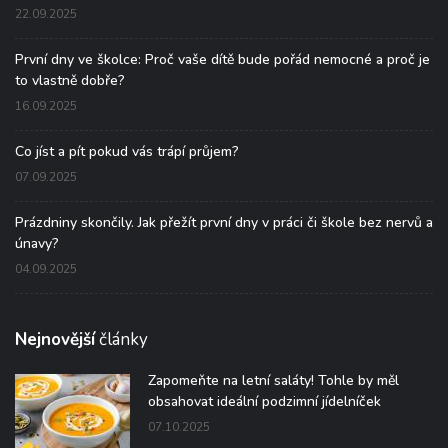
22.09.2025
První dny ve školce: Proč vaše dítě bude pořád nemocné a proč je
to vlastně dobře?
16.09.2025
Co jíst a pít pokud vás trápí průjem?
07.09.2025
Prázdniny skončily. Jak přežít první dny v práci či škole bez nervů a
únavy?
04.09.2025
Nejnovější
články
Zapomeňte na letní saláty! Tohle by měl
obsahovat ideální podzimní jídelníček
07.10.2025