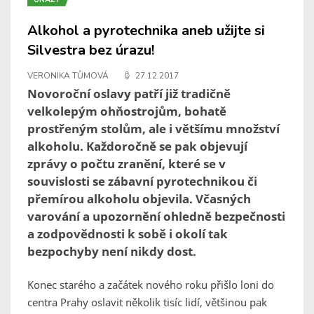
Alkohol a pyrotechnika aneb užijte si
Silvestra bez úrazu!
VERONIKA TŮMOVÁ
27.12.2017
Novoroční oslavy patří již tradičně
velkolepým ohňostrojům, bohatě
prostřeným stolům, ale i většímu množství
alkoholu. Každoročně se pak objevují
zprávy o počtu zranění, které se v
souvislosti se zábavní pyrotechnikou či
přemírou alkoholu objevila. Včasných
varování a upozornění ohledně bezpečnosti
a zodpovědnosti k sobě i okolí tak
bezpochyby není nikdy dost.
Konec starého a začátek nového roku přišlo loni do
centra Prahy oslavit několik tisíc lidí, většinou pak