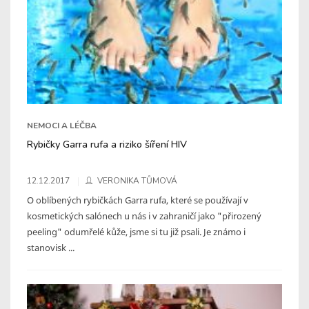
NEMOCI A LÉČBA
Rybičky Garra rufa a riziko šíření HIV
12.12.2017
VERONIKA TŮMOVÁ
O oblíbených rybičkách Garra rufa, které se používají v
kosmetických salónech u nás i v zahraničí jako "přirozený
peeling" odumřelé kůže, jsme si tu již psali. Je známo i
stanovisk ...