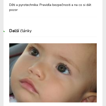
ší
Děti a pyrotechnika: Pravidla bezpečnosti a na co si dát
Buď
pozor
spo
Další
články