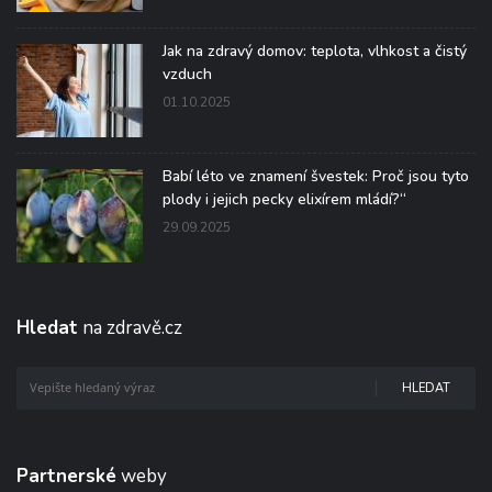
Jak na zdravý domov: teplota, vlhkost a čistý
vzduch
01.10.2025
Babí léto ve znamení švestek: Proč jsou tyto
plody i jejich pecky elixírem mládí?“
29.09.2025
Hledat
na zdravě.cz
HLEDAT
Partnerské
weby