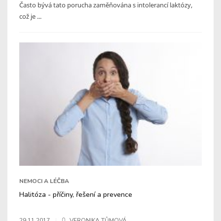
Často bývá tato porucha zaměňována s intolerancí laktózy,
což je ...
NEMOCI A LÉČBA
Halitóza - příčiny, řešení a prevence
29.11.2017
VERONIKA TŮMOVÁ