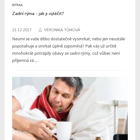
RÝMA
Zadní rýma - jak ji vyléčit?
21.12.2017
VERONIKA TŮMOVÁ
Neumí se vaše dítko dostatečně vysmrkat, nebo jen neustále
popotahuje a smrkat úplně zapomíná? Pak vás už určitě
mnohokrát potrápily obavy ze zadní rýmy, což vůbec není
příjemná zá ...