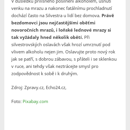
V důsledku přílišného posilnění alkoholem, usnutí
venku na mrazu a nakonec fatálnímu prochladnutí
dochází často na Silvestra u lidí bez domova.
Právě
bezdomovci jsou nejčastějšími oběťmi
novoročních mrazů, i loňské lednové mrazy si
tak vyžádaly hned několik obětí.
Při
silvestrovských oslavách však hrozí umrznutí pod
vlivem alkoholu nejen jim. Oslavujte proto nový rok
jak se patří, s dobrou zábavou, s přáteli i se sklenkou
v ruce, ani tehdy však neztrácejte smysl pro
zodpovědnost k sobě i k druhým.
Zdroj: Zpravy.cz, Echo24.cz,
Foto:
Pixabay.com