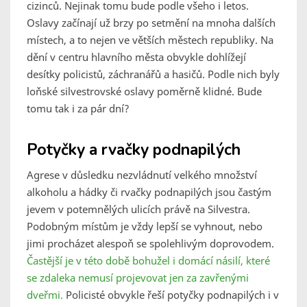
cizinců. Nejinak tomu bude podle všeho i letos.
Oslavy začínají už brzy po setmění na mnoha dalších
místech, a to nejen ve větších městech republiky. Na
dění v centru hlavního města obvykle dohlížejí
desítky policistů, záchranářů a hasičů. Podle nich byly
loňské silvestrovské oslavy poměrně klidné. Bude
tomu tak i za pár dní?
Potyčky a rvačky podnapilých
Agrese v důsledku nezvládnutí velkého množství
alkoholu a hádky či rvačky podnapilých jsou častým
jevem v potemnělých ulicích právě na Silvestra.
Podobným místům je vždy lepší se vyhnout, nebo
jimi procházet alespoň se spolehlivým doprovodem.
Častější je v této době bohužel i domácí násilí, které
se zdaleka nemusí projevovat jen za zavřenými
dveřmi.
Policisté obvykle řeší potyčky podnapilých i v