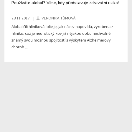
Používáte alobal? Víme, kdy představuje zdravotní riziko!
28.11.2017
VERONIKA TŮMOVÁ
Alobal čili hliníková folie je, jak název napovídá, vyrobena z
hliníku, což je neurotický kov již nějakou dobu nechvalně
známý svou možnou spojitostí s výskytem Alzheimerovy
chorob ...