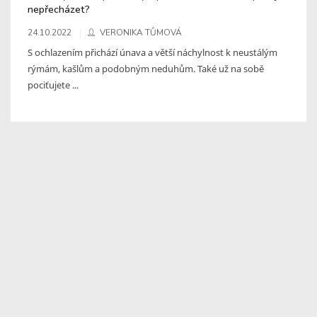
nepřecházet?
24.10.2022
VERONIKA TŮMOVÁ
S ochlazením přichází únava a větší náchylnost k neustálým
rýmám, kašlům a podobným neduhům. Také už na sobě
pociťujete ...