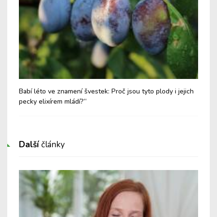
i
Babí léto ve znamení švestek: Proč jsou tyto plody i jejich
Med
pecky elixírem mládí?“
Další
články