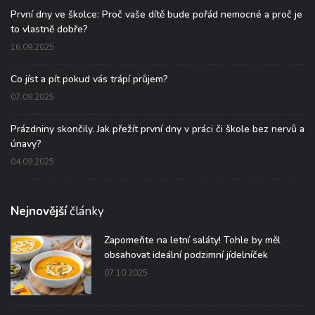
První dny ve školce: Proč vaše dítě bude pořád nemocné a proč je
to vlastně dobře?
16.09.2025
Co jíst a pít pokud vás trápí průjem?
07.09.2025
Prázdniny skončily. Jak přežít první dny v práci či škole bez nervů a
únavy?
04.09.2025
Nejnovější
články
Zapomeňte na letní saláty! Tohle by měl
obsahovat ideální podzimní jídelníček
07.10.2025