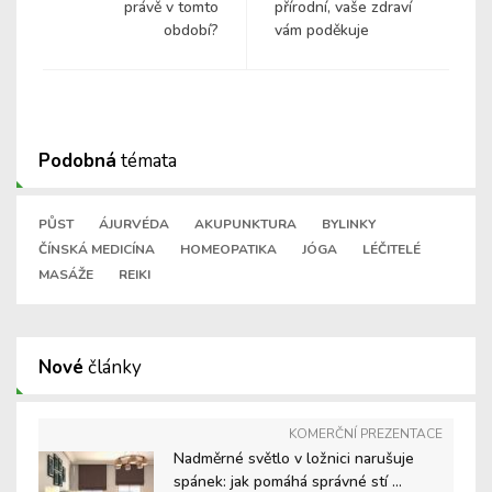
právě v tomto
přírodní, vaše zdraví
období?
vám poděkuje
Podobná
témata
PŮST
ÁJURVÉDA
AKUPUNKTURA
BYLINKY
ČÍNSKÁ MEDICÍNA
HOMEOPATIKA
JÓGA
LÉČITELÉ
MASÁŽE
REIKI
Nové
články
KOMERČNÍ PREZENTACE
Nadměrné světlo v ložnici narušuje
spánek: jak pomáhá správné stí ...