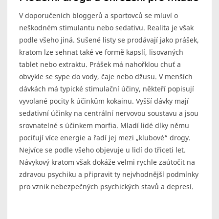
V doporučeních bloggerů a sportovců se mluví o
neškodném stimulantu nebo sedativu. Realita je však
podle všeho jiná. Sušené listy se prodávají jako prášek,
kratom lze sehnat také ve formě kapslí, lisovaných
tablet nebo extraktu. Prášek má nahořklou chuť a
obvykle se sype do vody, čaje nebo džusu. V menších
dávkách má typické stimulační účiny, někteří popisují
vyvolané pocity k účinkům kokainu. Vyšší dávky mají
sedativní účinky na centrální nervovou soustavu a jsou
srovnatelné s účinkem morfia. Mladí lidé díky němu
pociťují více energie a řadí jej mezi „klubové“ drogy.
Nejvíce se podle všeho objevuje u lidí do třiceti let.
Návykový kratom však dokáže velmi rychle zaútočit na
zdravou psychiku a připravit ty nejvhodnější podmínky
pro vznik nebezpečných psychických stavů a depresí.