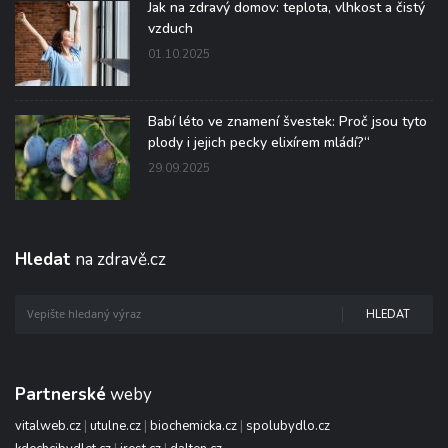
Jak na zdravý domov: teplota, vlhkost a čistý
vzduch
01.10.2025
Babí léto ve znamení švestek: Proč jsou tyto
plody i jejich pecky elixírem mládí?“
29.09.2025
Hledat
na zdravě.cz
HLEDAT
Partnerské
weby
vitalweb.cz
|
utulne.cz
|
biochemicka.cz
|
spolubydlo.cz