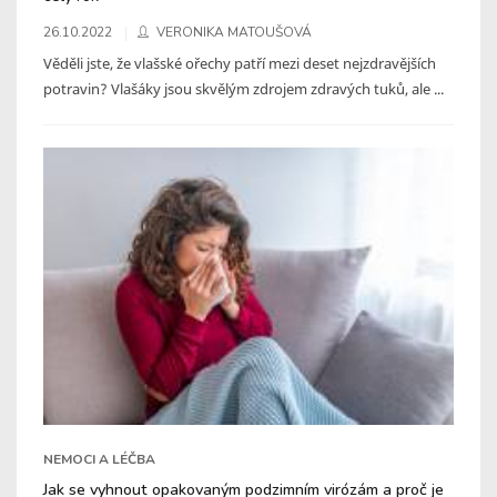
26.10.2022
VERONIKA MATOUŠOVÁ
Věděli jste, že vlašské ořechy patří mezi deset nejzdravějších
potravin? Vlašáky jsou skvělým zdrojem zdravých tuků, ale ...
NEMOCI A LÉČBA
Jak se vyhnout opakovaným podzimním virózám a proč je