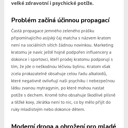
velké zdravotní i psychické potíže.
Problém začíná účinnou propagací
Častá propagace jemného zeleného prášku
připomínajícího asijský čaj matcha s názvem kratom
není na sociálních sítích žádnou novinkou. Marketing
kratomu je navíc ještě hojně podpořen influencery a
dokonce i sportovci, kteří prodej kratomu podporují s
tím, že jde o neškodnou léčivou bylinu. Kratom však
zcela prokazatelně obsahuje celou řadu alkaloidů,
které negativně ovlivňují naši psychiku i nebezpečnou
látku zvanou mytragynin, po které mohou nastat
potíže s dechem. Kromě toho obsahuje škodlivé plísně
a těžké kovy, zkrátka není to nic, co by mělo přijít do
ruky mladistvým nebo dokonce dětem.
Moderní droga a ohrožení pro mladé