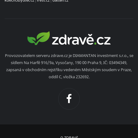
kdechcibydlet.cz
|
irest.cz
|
dalten.cz
Provozovatelem serveru zdrave.cz je DIAMANTAN investment s.r.o., se
sídlem Na Harfě 916/9a, Vysočany, 190 00 Praha 9, IČ: 03494349,
zapsaná v obchodním rejstříku vedeném Městským soudem v Praze,
oddíl C, vložka 232692.