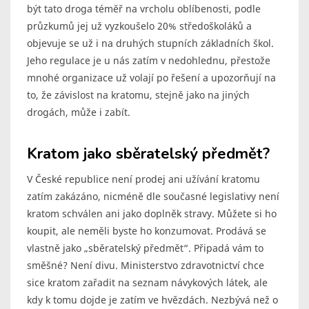
být tato droga téměř na vrcholu oblíbenosti, podle
průzkumů jej už vyzkoušelo 20% středoškoláků a
objevuje se už i na druhých stupních základních škol.
Jeho regulace je u nás zatím v nedohlednu, přestože
mnohé organizace už volají po řešení a upozorňují na
to, že závislost na kratomu, stejně jako na jiných
drogách, může i zabít.
Kratom jako sběratelský předmět?
V České republice není prodej ani užívání kratomu
zatím zakázáno, nicméně dle současné legislativy není
kratom schválen ani jako doplněk stravy. Můžete si ho
koupit, ale neměli byste ho konzumovat. Prodává se
vlastně jako „sběratelský předmět“. Připadá vám to
směšné? Není divu. Ministerstvo zdravotnictví chce
sice kratom zařadit na seznam návykových látek, ale
kdy k tomu dojde je zatím ve hvězdách. Nezbývá než o