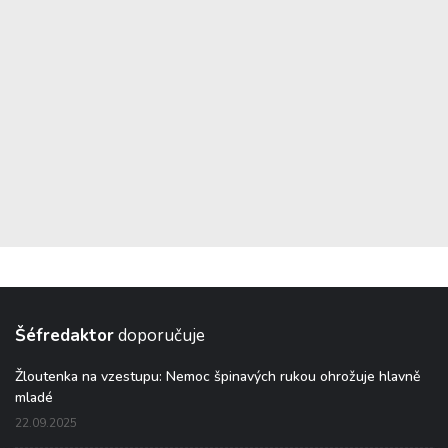
Šéfredaktor
doporučuje
Žloutenka na vzestupu: Nemoc špinavých rukou ohrožuje hlavně
mladé
22.09.2025