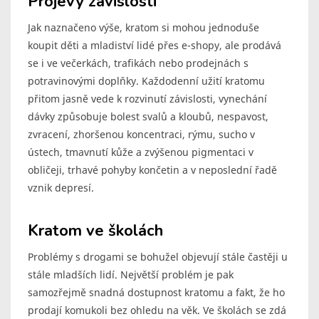
Projevy závislosti
Jak naznačeno výše, kratom si mohou jednoduše
koupit děti a mladiství lidé přes e-shopy, ale prodává
se i ve večerkách, trafikách nebo prodejnách s
potravinovými doplňky. Každodenní užití kratomu
přitom jasně vede k rozvinutí závislosti, vynechání
dávky způsobuje bolest svalů a kloubů, nespavost,
zvracení, zhoršenou koncentraci, rýmu, sucho v
ústech, tmavnutí kůže a zvýšenou pigmentaci v
obličeji, trhavé pohyby končetin a v neposlední řadě
vznik depresí.
Kratom ve školách
Problémy s drogami se bohužel objevují stále častěji u
stále mladších lidí. Největší problém je pak
samozřejmě snadná dostupnost kratomu a fakt, že ho
prodají komukoli bez ohledu na věk. Ve školách se zdá