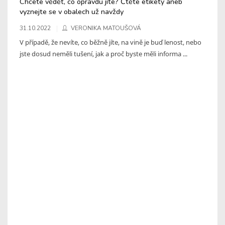
Chcete vědět, co opravdu jíte? Čtěte etikety aneb
vyznejte se v obalech už navždy
31.10.2022
VERONIKA MATOUŠOVÁ
V případě, že nevíte, co běžně jíte, na vině je buď lenost, nebo
jste dosud neměli tušení, jak a proč byste měli informa ...