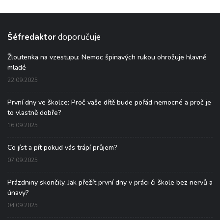
Šéfredaktor
doporučuje
Žloutenka na vzestupu: Nemoc špinavých rukou ohrožuje hlavně
mladé
22.09.2025
První dny ve školce: Proč vaše dítě bude pořád nemocné a proč je
to vlastně dobře?
16.09.2025
Co jíst a pít pokud vás trápí průjem?
07.09.2025
Prázdniny skončily. Jak přežít první dny v práci či škole bez nervů a
únavy?
04.09.2025