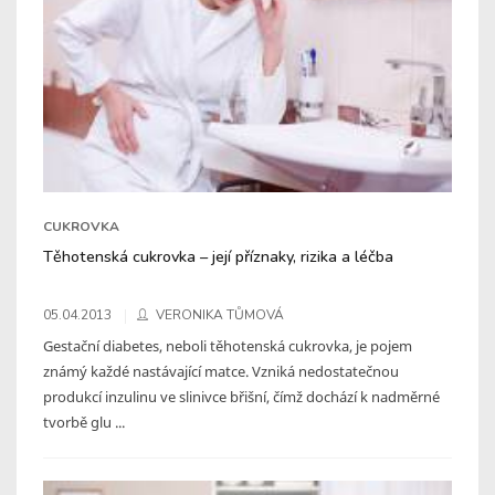
CUKROVKA
Těhotenská cukrovka – její příznaky, rizika a léčba
05.04.2013
VERONIKA TŮMOVÁ
Gestační diabetes, neboli těhotenská cukrovka, je pojem
známý každé nastávající matce. Vzniká nedostatečnou
produkcí inzulinu ve slinivce břišní, čímž dochází k nadměrné
tvorbě glu ...