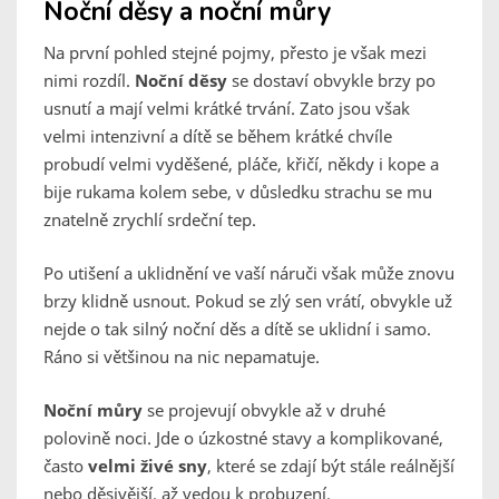
Noční děsy a noční můry
Na první pohled stejné pojmy, přesto je však mezi
nimi rozdíl.
Noční děsy
se dostaví obvykle brzy po
usnutí a mají velmi krátké trvání. Zato jsou však
velmi intenzivní a dítě se během krátké chvíle
probudí velmi vyděšené, pláče, křičí, někdy i kope a
bije rukama kolem sebe, v důsledku strachu se mu
znatelně zrychlí srdeční tep.
Po utišení a uklidnění ve vaší náruči však může znovu
brzy klidně usnout. Pokud se zlý sen vrátí, obvykle už
nejde o tak silný noční děs a dítě se uklidní i samo.
Ráno si většinou na nic nepamatuje.
Noční můry
se projevují obvykle až v druhé
polovině noci. Jde o úzkostné stavy a komplikované,
často
velmi živé sny
, které se zdají být stále reálnější
nebo děsivější, až vedou k probuzení.