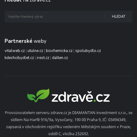
HLEDAT
Partnerské
weby
vitalweb.cz
|
utulne.cz
|
biochemicka.cz
|
spolubydlo.cz
kdechcibydlet.cz
|
irest.cz
|
dalten.cz
Provozovatelem serveru zdrave.cz je DIAMANTAN investment s.r.o., se
sídlem Na Harfě 916/9a, Vysočany, 190 00 Praha 9, IČ: 03494349,
zapsaná v obchodním rejstříku vedeném Městským soudem v Praze,
oddíl C, vložka 232692.