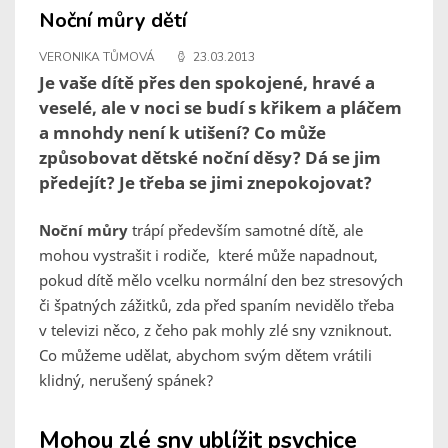
Noční můry dětí
VERONIKA TŮMOVÁ
23.03.2013
Je vaše dítě přes den spokojené, hravé a
veselé, ale v noci se budí s křikem a pláčem
a mnohdy není k utišení? Co může
způsobovat dětské noční děsy? Dá se jim
předejít? Je třeba se jimi znepokojovat?
Noční můry
trápí především samotné dítě, ale
mohou vystrašit i rodiče, které může napadnout,
pokud dítě mělo vcelku normální den bez stresových
či špatných zážitků, zda před spaním nevidělo třeba
v televizi něco, z čeho pak mohly zlé sny vzniknout.
Co můžeme udělat, abychom svým dětem vrátili
klidný, nerušený spánek?
Mohou zlé sny ublížit psychice