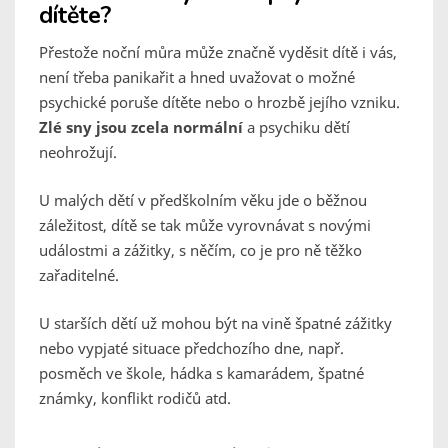
dítěte?
Přestože noční můra může značně vyděsit dítě i vás,
není třeba panikařit a hned uvažovat o možné
psychické poruše dítěte nebo o hrozbě jejího vzniku.
Zlé sny jsou zcela normální
a psychiku dětí
neohrožují.
U malých dětí v předškolním věku jde o běžnou
záležitost, dítě se tak může vyrovnávat s novými
událostmi a zážitky, s něčím, co je pro ně těžko
zařaditelné.
U starších dětí už mohou být na vině špatné zážitky
nebo vypjaté situace předchozího dne, např.
posměch ve škole, hádka s kamarádem, špatné
známky, konflikt rodičů atd.