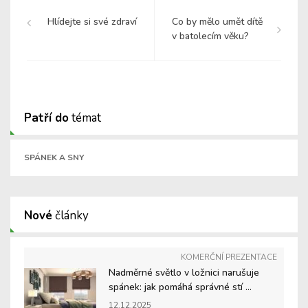
Hlídejte si své zdraví
Co by mělo umět dítě
v batolecím věku?
Patří do
témat
SPÁNEK A SNY
Nové
články
KOMERČNÍ PREZENTACE
Nadměrné světlo v ložnici narušuje
spánek: jak pomáhá správné stí ...
12.12.2025