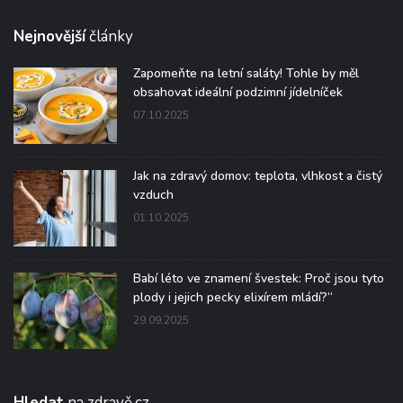
Nejnovější
články
Zapomeňte na letní saláty! Tohle by měl
obsahovat ideální podzimní jídelníček
07.10.2025
Jak na zdravý domov: teplota, vlhkost a čistý
vzduch
01.10.2025
Babí léto ve znamení švestek: Proč jsou tyto
plody i jejich pecky elixírem mládí?“
29.09.2025
Hledat
na zdravě.cz