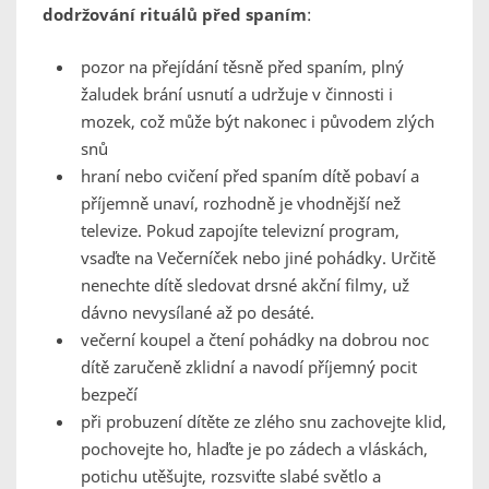
dodržování rituálů před spaním
:
pozor na přejídání těsně před spaním, plný
žaludek brání usnutí a udržuje v činnosti i
mozek, což může být nakonec i původem zlých
snů
hraní nebo cvičení před spaním dítě pobaví a
příjemně unaví, rozhodně je vhodnější než
televize. Pokud zapojíte televizní program,
vsaďte na Večerníček nebo jiné pohádky. Určitě
nenechte dítě sledovat drsné akční filmy, už
dávno nevysílané až po desáté.
večerní koupel a čtení pohádky na dobrou noc
dítě zaručeně zklidní a navodí příjemný pocit
bezpečí
při probuzení dítěte ze zlého snu zachovejte klid,
pochovejte ho, hlaďte je po zádech a vláskách,
potichu utěšujte, rozsviťte slabé světlo a