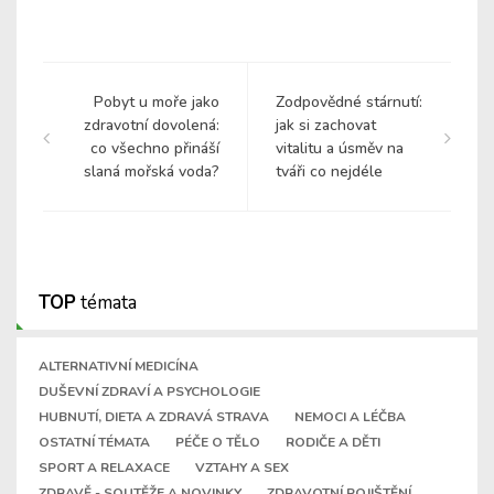
Pobyt u moře jako
Zodpovědné stárnutí:
zdravotní dovolená:
jak si zachovat
co všechno přináší
vitalitu a úsměv na
slaná mořská voda?
tváři co nejdéle
TOP
témata
ALTERNATIVNÍ MEDICÍNA
DUŠEVNÍ ZDRAVÍ A PSYCHOLOGIE
HUBNUTÍ, DIETA A ZDRAVÁ STRAVA
NEMOCI A LÉČBA
OSTATNÍ TÉMATA
PÉČE O TĚLO
RODIČE A DĚTI
SPORT A RELAXACE
VZTAHY A SEX
ZDRAVĚ - SOUTĚŽE A NOVINKY
ZDRAVOTNÍ POJIŠTĚNÍ