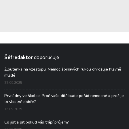
Šéfredaktor
doporučuje
Žloutenka na vzestupu: Nemoc špinavých rukou ohrožuje hlavně
mladé
22.09.2025
První dny ve školce: Proč vaše dítě bude pořád nemocné a proč je
to vlastně dobře?
16.09.2025
Co jíst a pít pokud vás trápí průjem?