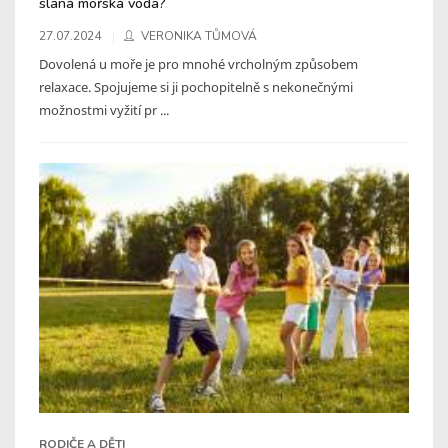
slaná mořská voda?
27.07.2024
VERONIKA TŮMOVÁ
Dovolená u moře je pro mnohé vrcholným způsobem
relaxace. Spojujeme si ji pochopitelně s nekonečnými
možnostmi vyžití pr ...
RODIČE A DĚTI