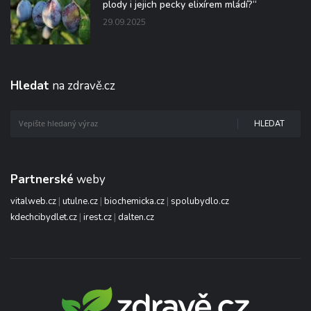
plody i jejich pecky elixírem mládí?“
29.09.2025
Hledat
na zdravě.cz
HLEDAT
Partnerské
weby
vitalweb.cz
|
utulne.cz
|
biochemicka.cz
|
spolubydlo.cz
kdechcibydlet.cz
|
irest.cz
|
dalten.cz