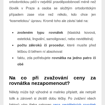
ortodontickou péči v největší pravděpodobností méně než
člověk v Praze a osoba se složitým ortodontickým
případem zase více než někdo, kdo chce jen
“kosmetickou” úpravu. Kromě toho ale závisí také na:
(klasická kovová,
zvoleném typu rovnátek
estetická, lingvální, samoligovací, nebo neviditelná)
, které musíte před
počtu zákroků či procedur
léčbou či během ní absolvovat
faktu, zda potřebujete
rovnátka na jedno patro či
obě
Na co při zvažování ceny za
rovnátka nezapomenout?
Někdy může být výhodné si malinko připlatit, ale netrpět
tolik a zároveň si zkrátit dobu léčby. Po zvážení všech
faktorů vám třeba nakonec
cena neviditelných rovnátek