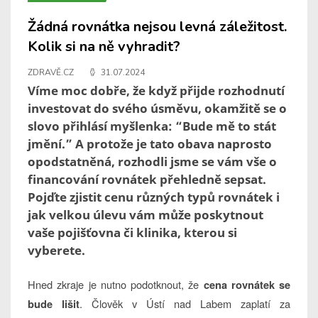
Žádná rovnátka nejsou levná záležitost.
Kolik si na ně vyhradit?
ZDRAVĚ.CZ
31.07.2024
Víme moc dobře, že když přijde rozhodnutí
investovat do svého úsměvu, okamžitě se o
slovo přihlásí myšlenka: “Bude mě to stát
jmění.” A protože je tato obava naprosto
opodstatněná, rozhodli jsme se vám vše o
financování rovnátek přehledně sepsat.
Pojďte zjistit cenu různých typů rovnátek i
jak velkou úlevu vám může poskytnout
vaše pojišťovna či klinika, kterou si
vyberete.
Hned zkraje je nutno podotknout, že
cena rovnátek se
. Člověk v Ústí nad Labem zaplatí za
bude lišit