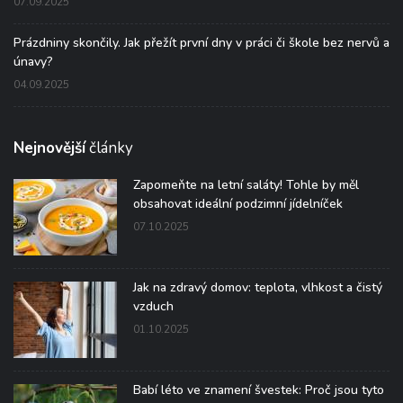
07.09.2025
Prázdniny skončily. Jak přežít první dny v práci či škole bez nervů a
únavy?
04.09.2025
Nejnovější
články
Zapomeňte na letní saláty! Tohle by měl
obsahovat ideální podzimní jídelníček
07.10.2025
Jak na zdravý domov: teplota, vlhkost a čistý
vzduch
01.10.2025
Babí léto ve znamení švestek: Proč jsou tyto