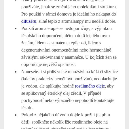
používáte, jinak se změní jeho molekulární struktura.
Pro použití v rámci domova je ideální ho nakapat do
difuzéru
, silné teplo z aromalampy mu nedělá dobře.
Použití aromaterapie se nedoporučuje, s výjimkou
lékařského doporučení, dětem do 6 let, těhotným
ženám, lidem s astmatem a epilepsií, lidem s
degenerativními onemocněními nebo hormonálně
závislými rakovinami v anamnéze. U kojících žen se
doporučuje největší opatrnost.
Nanesete-li si příliš velké množství na kůži či sliznice
(kde by prakticky neměl být používán), neoplachujte
je vodou, ale aplikujte hodně
rostlinného oleje
, aby
se aplikovaný éterický olej zředil. V případě
pochybností nebo výrazného nepohodlí kontaktujte
lékaře.
Pokud z nějakého důvodu dojde k požití (např. u
dětí), spolkněte několik lžic rostlinného oleje na