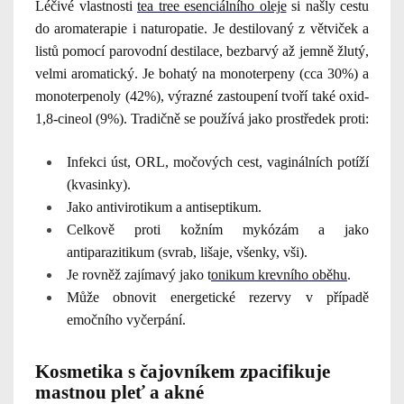
Léčivé vlastnosti
tea tree esenciálního oleje
si našly cestu
do aromaterapie i naturopatie. Je destilovaný z větviček a
listů pomocí parovodní destilace, bezbarvý až jemně žlutý,
velmi aromatický. Je bohatý na monoterpeny (cca 30%) a
monoterpenoly (42%), výrazné zastoupení tvoří také oxid-
1,8-cineol (9%). Tradičně se používá jako prostředek proti:
Infekci úst, ORL, močových cest, vaginálních potíží
(kvasinky).
Jako antivirotikum a antiseptikum.
Celkově proti kožním mykózám a jako
antiparazitikum (svrab, lišaje, všenky, vši).
Je rovněž zajímavý jako t
onikum krevního oběhu
.
Může obnovit energetické rezervy v případě
emočního vyčerpání.
Kosmetika s čajovníkem zpacifikuje
mastnou pleť a akné