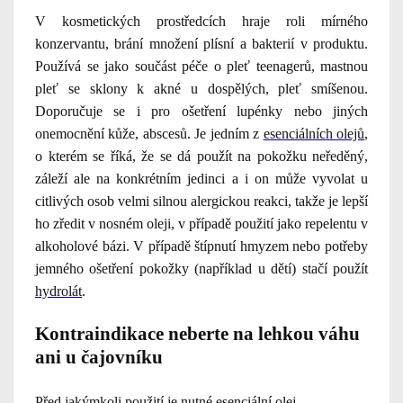
V kosmetických prostředcích hraje roli mírného
konzervantu, brání množení plísní a bakterií v produktu.
Používá se jako součást péče o pleť teenagerů, mastnou
pleť se sklony k akné u dospělých, pleť smíšenou.
Doporučuje se i pro ošetření lupénky nebo jiných
onemocnění kůže, abscesů. Je jedním z
esenciálních olejů
,
o kterém se říká, že se dá použít na pokožku neředěný,
záleží ale na konkrétním jedinci a i on může vyvolat u
citlivých osob velmi silnou alergickou reakci, takže je lepší
ho zředit v nosném oleji, v případě použití jako repelentu v
alkoholové bázi. V případě štípnutí hmyzem nebo potřeby
jemného ošetření pokožky (například u dětí) stačí použít
hydrolát
.
Kontraindikace neberte na lehkou váhu
ani u čajovníku
Před jakýmkoli použití je nutné esenciální olej