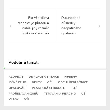
Bio včelařství
Dlouhodobé
respektuje přírodu a
důsledky
nabízí jiný rozměr
neopatrného
získávání surovin
opalování
Podobná
témata
ALOPECIE
DEPILACE A EPILACE
HYGIENA
JEČNÉ ZRNO
NEHTY
OČI
ODCHLÍPENÍ SÍTNICE
OPALOVÁNÍ
PLASTICKÁ CHIRURGIE
PLEŤ
PROŘEZÁVÁNÍ ZUBŮ
TETOVÁNÍ A PIERCING
UŠI
VLASY
VŠI