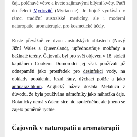
čaji, poléhavé větve a kvete zajímavými bílými květy. Patří
do čeledi
Myrtovité
(
Myrtaceae
). Je hojně využíván v
rámci tradiční australské medicíny, ale i moderní
naturopatie, aromaterapie, pro kosmetické účely.
Roste převážně ve dvou australských oblastech (
Nový
Jižní Wales a Queensland), upřednostňuje mokřady a
bažinaté terény. Čajovník byl pro svět objeven v 18. století
kapitánem Cookem. Domorodci jej však používali již
odnepaměti jako prostředek pro
desinfekci
vody, na
obklady popálenin, řezní rány, dýchací potíže a jako
antiparazitikum
. Anglický název dostala Melaluca z
důvodu, že byla používána námořníky jako náhražka čaje.
Botanicky nemá s čajem sice nic společného, ale jméno se
zajelo poměrně rychle.
Čajovník v naturopatii a aromaterapii