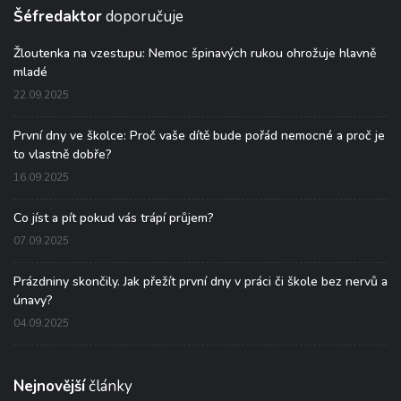
Šéfredaktor
doporučuje
Žloutenka na vzestupu: Nemoc špinavých rukou ohrožuje hlavně
mladé
22.09.2025
První dny ve školce: Proč vaše dítě bude pořád nemocné a proč je
to vlastně dobře?
16.09.2025
Co jíst a pít pokud vás trápí průjem?
07.09.2025
Prázdniny skončily. Jak přežít první dny v práci či škole bez nervů a
únavy?
04.09.2025
Nejnovější
články