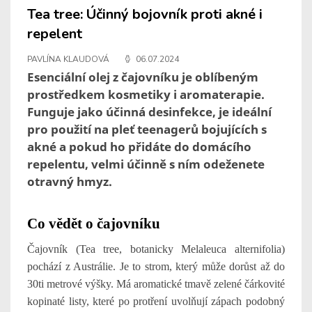
Tea tree: Účinný bojovník proti akné i
repelent
PAVLÍNA KLAUDOVÁ
06.07.2024
Esenciální olej z čajovníku je oblíbeným
prostředkem kosmetiky i aromaterapie.
Funguje jako účinná desinfekce, je ideální
pro použití na pleť teenagerů bojujících s
akné a pokud ho přidáte do domácího
repelentu, velmi účinně s ním odeženete
otravný hmyz.
Co vědět o čajovníku
Čajovník (Tea tree, botanicky
Melaleuca alternifolia
)
pochází z Austrálie. Je to strom, který může dorůst až do
30ti metrové výšky. Má aromatické tmavě zelené čárkovité
kopinaté listy, které po protření uvolňují zápach podobný