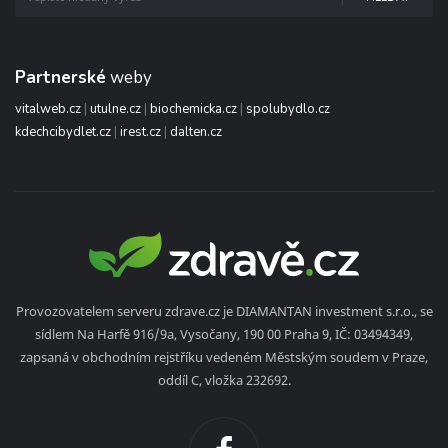
Partnerské
weby
vitalweb.cz
|
utulne.cz
|
biochemicka.cz
|
spolubydlo.cz
kdechcibydlet.cz
|
irest.cz
|
dalten.cz
Provozovatelem serveru zdrave.cz je DIAMANTAN investment s.r.o., se
sídlem Na Harfě 916/9a, Vysočany, 190 00 Praha 9, IČ: 03494349,
zapsaná v obchodním rejstříku vedeném Městským soudem v Praze,
oddíl C, vložka 232692.