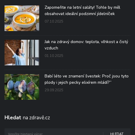
Zapomeňte na letní saláty! Tohle by měl
obsahovat ideální podzimní jídelníček
07.10.2025
Jak na zdravý domov: teplota, vlhkost a čistý
vzduch
01.10.2025
Babí léto ve znamení švestek: Proč jsou tyto
plody i jejich pecky elixírem mládí?“
29.09.2025
Hledat
na zdravě.cz
HLEDAT