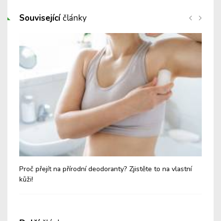
Související
články
sky
Proč přejít na přírodní deodoranty? Zjistěte to na vlastní
Tyh
kůži!