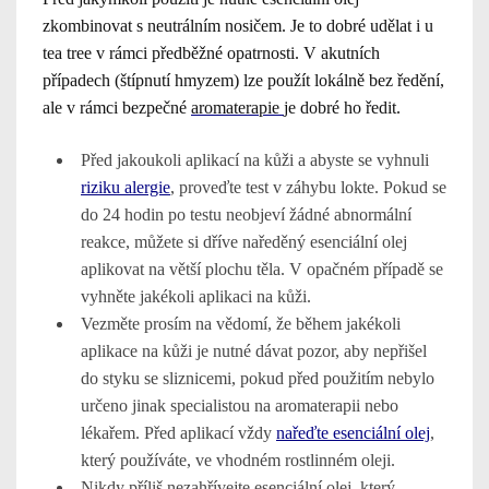
zkombinovat s neutrálním nosičem. Je to dobré udělat i u
tea tree v rámci předběžné opatrnosti. V akutních
případech (štípnutí hmyzem) lze použít lokálně bez ředění,
ale v rámci bezpečné
aromaterapie
je dobré ho ředit.
Před jakoukoli aplikací na kůži a abyste se vyhnuli
riziku alergie
, proveďte test v záhybu lokte. Pokud se
do 24 hodin po testu neobjeví žádné abnormální
reakce, můžete si dříve naředěný esenciální olej
aplikovat na větší plochu těla. V opačném případě se
vyhněte jakékoli aplikaci na kůži.
Vezměte prosím na vědomí, že během jakékoli
aplikace na kůži je nutné dávat pozor, aby nepřišel
do styku se sliznicemi, pokud před použitím nebylo
určeno jinak specialistou na aromaterapii nebo
lékařem. Před aplikací vždy
nařeďte esenciální olej
,
který používáte, ve vhodném rostlinném oleji.
Nikdy příliš nezahřívejte esenciální olej, který