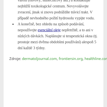
vaření (olivový, slunečnicový atd.) a kontaktujte
nejbližší toxikologické centrum. Nevyvolávejte
zvracení, jinak si znovu podráždíte trávicí trakt. V
případě nevhodného požití hydrosolu vypijte vodu.
A konečně, bez ohledu na způsob podávání,
nepoužívejte
esenciální oleje
nepřetržitě, a to ani v
nízkých dávkách. Naplánujte si terapeutická okna (tj.
prostoje mezi dvěma obdobími používání) alespoň 5
dní každé 3 týdny.
Zdroje:
dermatoljournal.com
,
frontiersin.org
,
healthline.c